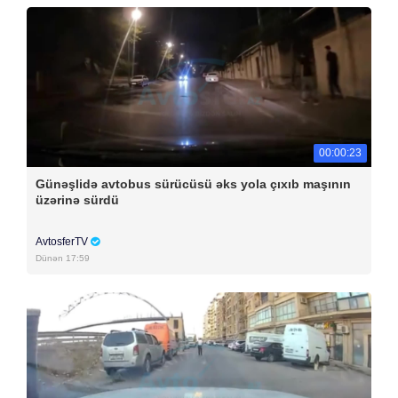
00:00:23
Günəşlidə avtobus sürücüsü əks yola çıxıb maşının
üzərinə sürdü
AvtosferTV
Dünən 17:59