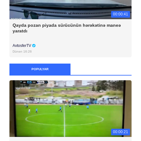
00:00:41
Qayda pozan piyada sürücünün hərəkətinə maneə
yaratdı
AvtosferTV
Dünən 16:26
POPULYAR
00:00:21