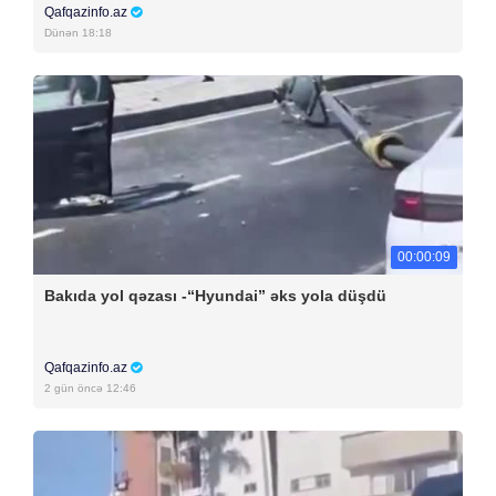
Qafqazinfo.az
Dünən 18:18
00:00:09
Bakıda yol qəzası -“Hyundai” əks yola düşdü
Qafqazinfo.az
2 gün öncə 12:46