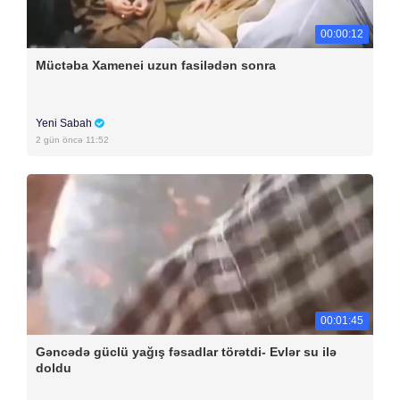
00:00:12
Müctəba Xamenei uzun fasilədən sonra
Yeni Sabah
2 gün öncə 11:52
00:01:45
Gəncədə güclü yağış fəsadlar törətdi- Evlər su ilə
doldu