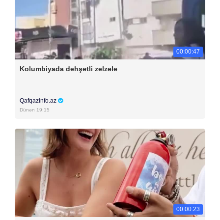
00:00:47
Kolumbiyada dəhşətli zəlzələ
Qafqazinfo.az
Dünən 19:15
00:00:23