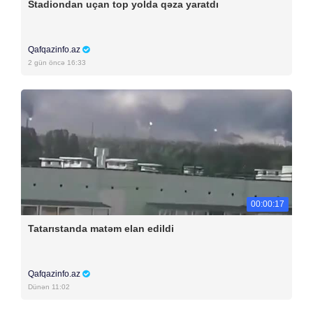
Stadiondan uçan top yolda qəza yaratdı
Qafqazinfo.az
2 gün öncə 16:33
00:00:17
Tatarıstanda matəm elan edildi
Qafqazinfo.az
Dünən 11:02