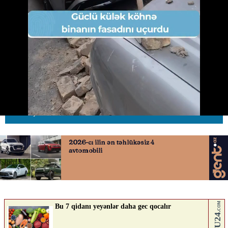
Binanın fasadı uçdu, avtomobillər
altında qaldı
02.06.2026
0
AVTOSFERTV
ABUNƏ OL
Nə düşünürsən?