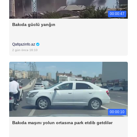
00:00:47
Bakıda güclü yanğın
Qafqazinfo.az
2 gün öncə 16:10
00:00:10
Bakıda maşını yolun ortasına park etdib getdilər