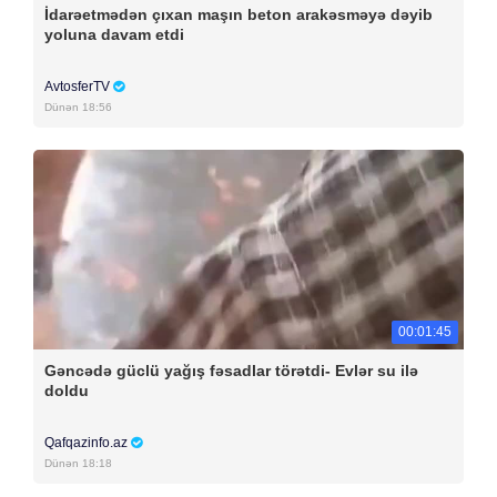
İdarəetmədən çıxan maşın beton arakəsməyə dəyib
yoluna davam etdi
AvtosferTV
Dünən 18:56
00:01:45
Gəncədə güclü yağış fəsadlar törətdi- Evlər su ilə
doldu
Qafqazinfo.az
Dünən 18:18