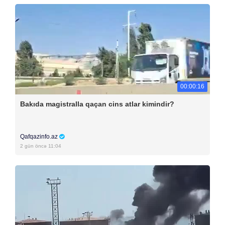
00:00:16
Bakıda magistralla qaçan cins atlar kimindir?
Qafqazinfo.az
2 gün öncə 11:04