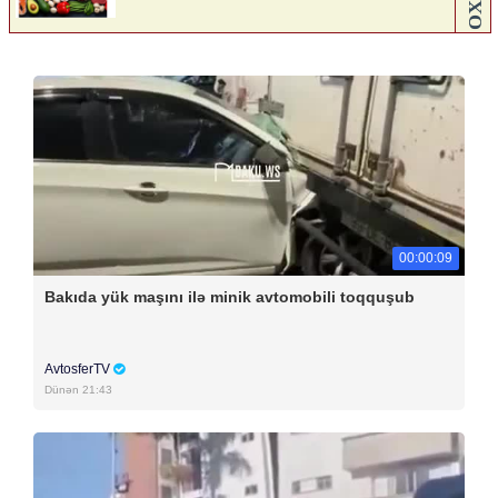
00:00:09
Bakıda yük maşını ilə minik avtomobili toqquşub
AvtosferTV
Dünən 21:43