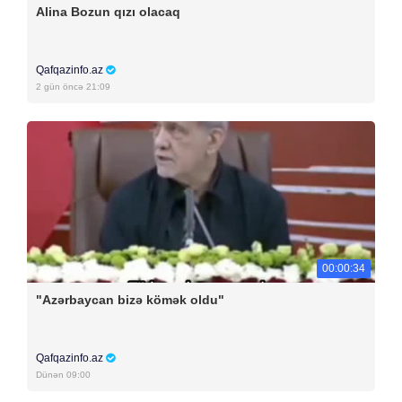
Alina Bozun qızı olacaq
Qafqazinfo.az
2 gün öncə 21:09
00:00:34
"Azərbaycan bizə kömək oldu"
Qafqazinfo.az
Dünən 09:00