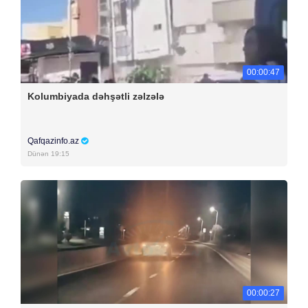
00:00:47
Kolumbiyada dəhşətli zəlzələ
Qafqazinfo.az
Dünən 19:15
00:00:27