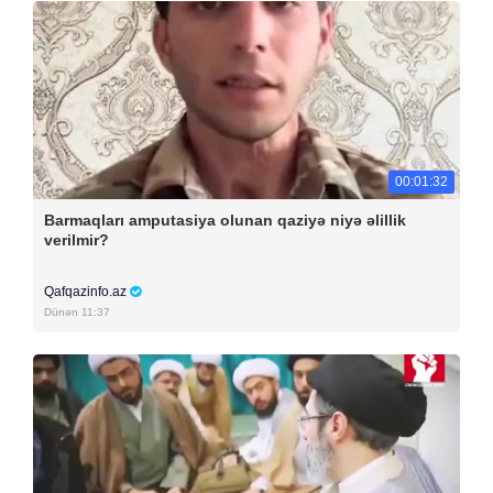
00:01:32
Barmaqları amputasiya olunan qaziyə niyə əlillik
verilmir?
Qafqazinfo.az
Dünən 11:37