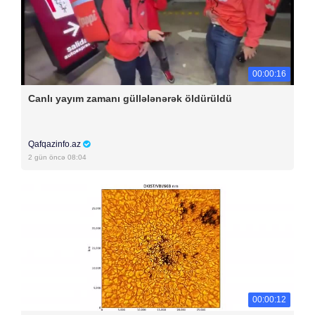
00:00:16
Canlı yayım zamanı güllələnərək öldürüldü
Qafqazinfo.az
2 gün öncə 08:04
00:00:12