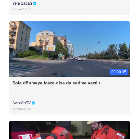
Yeni Sabah
Dünən 15:57
00:00:35
Sola dönməyə icazə olsa da cərimə yazılır
AvtosferTV
Dünən 07:43