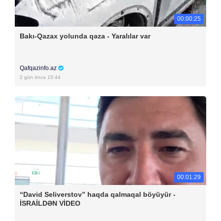
00:00:25
Bakı-Qazax yolunda qəza - Yaralılar var
Qafqazinfo.az
2 gün öncə 15:44
00:01:29
“David Seliverstov” haqda qalmaqal böyüyür -
İSRAİLDƏN VİDEO