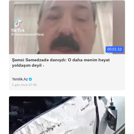
00:01:10
Şəmsi Səmədzadə danışdı: O daha mənim həyat
yoldaşım deyil -
Yenilik.Az
2 gün öncə 07:56