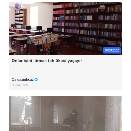
00:02:22
Onlar işini itirmək təhlükəsi yaşayır
Qafqazinfo.az
Dünən 09:59