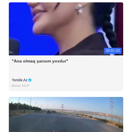
00:01:03
"Ana olmaq şansım yoxdur"
Yenilik.Az
Dünən 16:47