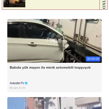
00:00:09
Bakıda yük maşını ilə minik avtomobili toqquşub
AvtosferTV
Bu gün 21:43