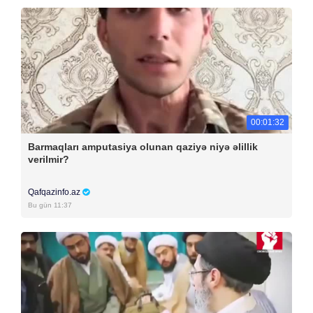
00:01:32
Barmaqları amputasiya olunan qaziyə niyə əlillik
verilmir?
Qafqazinfo.az
Bu gün 11:37