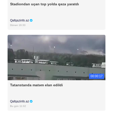
Stadiondan uçan top yolda qəza yaratdı
Qafqazinfo.az
Dünən 16:33
00:00:17
Tatarıstanda matəm elan edildi
Qafqazinfo.az
Bu gün 11:02