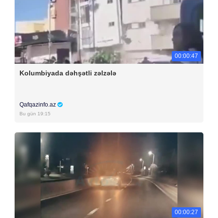
00:00:47
Kolumbiyada dəhşətli zəlzələ
Qafqazinfo.az
Bu gün 19:15
00:00:27