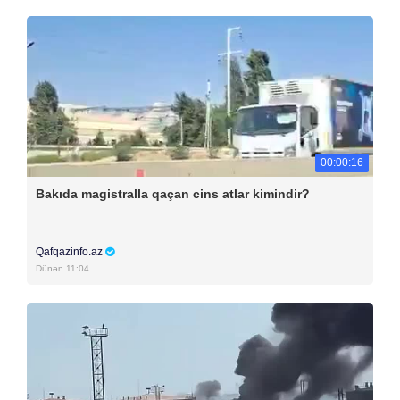
00:00:16
Bakıda magistralla qaçan cins atlar kimindir?
Qafqazinfo.az
Dünən 11:04