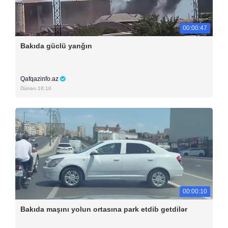
00:00:47
Bakıda güclü yanğın
Qafqazinfo.az
Dünən 16:10
00:00:10
Bakıda maşını yolun ortasına park etdib getdilər