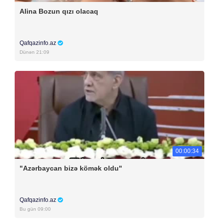
Alina Bozun qızı olacaq
Qafqazinfo.az
Dünən 21:09
00:00:34
"Azərbaycan bizə kömək oldu"
Qafqazinfo.az
Bu gün 09:00