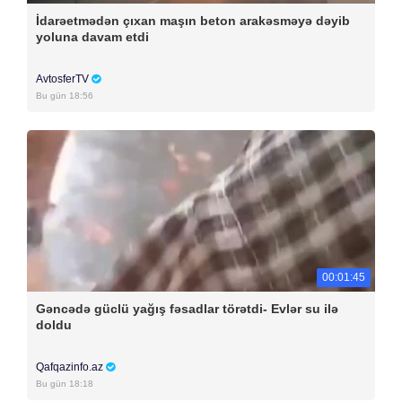
İdarəetmədən çıxan maşın beton arakəsməyə dəyib
yoluna davam etdi
AvtosferTV
Bu gün 18:56
00:01:45
Gəncədə güclü yağış fəsadlar törətdi- Evlər su ilə
doldu
Qafqazinfo.az
Bu gün 18:18