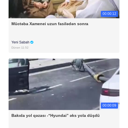
00:00:12
Müctəba Xamenei uzun fasilədən sonra
Yeni Sabah
Dünən 11:52
00:00:09
Bakıda yol qəzası -“Hyundai” əks yola düşdü