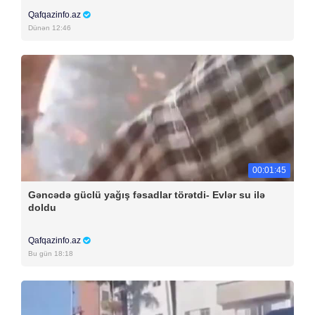
Qafqazinfo.az
Dünən 12:46
00:01:45
Gəncədə güclü yağış fəsadlar törətdi- Evlər su ilə
doldu
Qafqazinfo.az
Bu gün 18:18