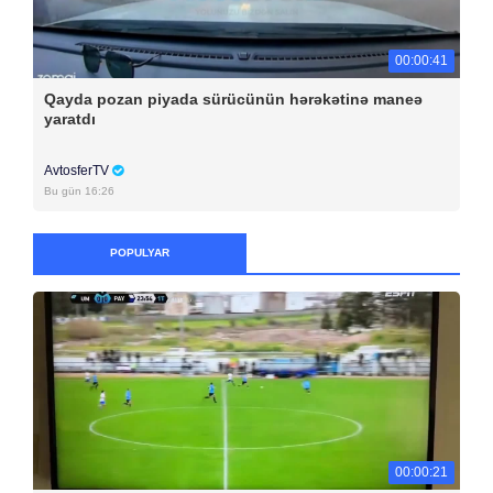
00:00:41
Qayda pozan piyada sürücünün hərəkətinə maneə
yaratdı
AvtosferTV
Bu gün 16:26
POPULYAR
00:00:21