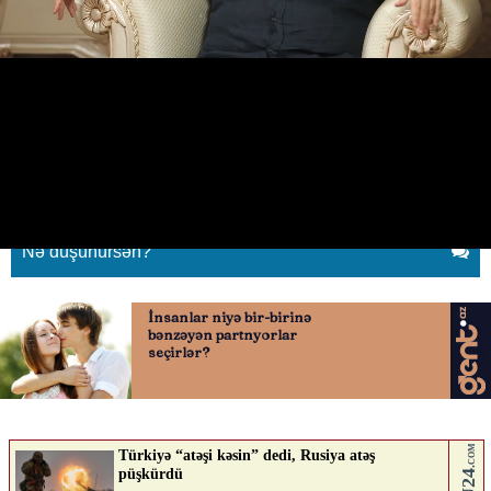
"İnsana zərbə vaxtilə çox
fədakarlıq etdiyi adamdan gəlir"
30.05.2026
0
YENILIK.AZ
ABUNƏ OL
Nə düşünürsən?