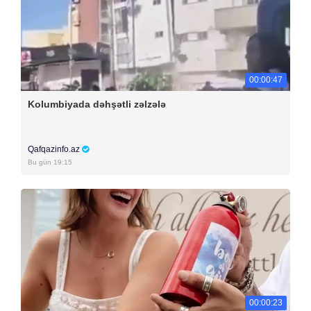
00:00:47
Kolumbiyada dəhşətli zəlzələ
Qafqazinfo.az
Bu gün 19:15
00:00:23