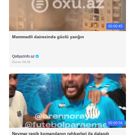
00:00:45
Məmmədli dairəsində güclü yanğın
Qafqazinfo.az
Dünən 08:08
00:00:56
Neymar rəqib komandanın rəhbərləri ilə dalaşdı