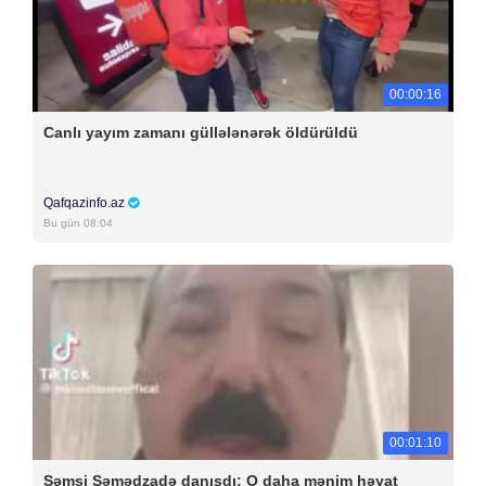
00:00:16
Canlı yayım zamanı güllələnərək öldürüldü
Qafqazinfo.az
Bu gün 08:04
00:01:10
Şəmsi Səmədzadə danışdı: O daha mənim həyat