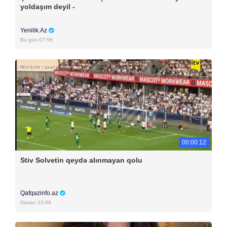
yoldaşım deyil -
Yenilik.Az
Bu gün 07:56
00:00:12
Stiv Solvetin qeydə alınmayan qolu
Qafqazinfo.az
Dünən 23:06