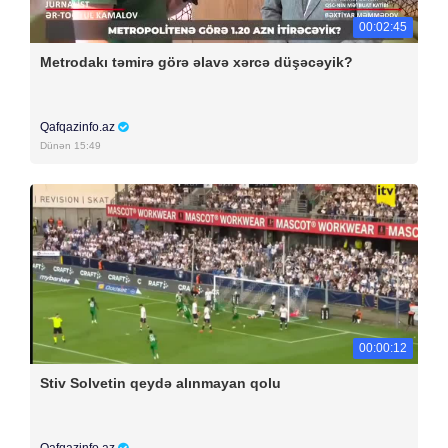
00:02:45
Metrodakı təmirə görə əlavə xərcə düşəcəyik?
Qafqazinfo.az
Dünən 15:49
00:00:12
Stiv Solvetin qeydə alınmayan qolu