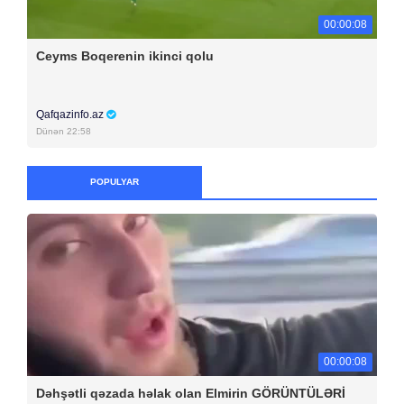
00:00:08
Ceyms Boqerenin ikinci qolu
Qafqazinfo.az
Dünən 22:58
POPULYAR
00:00:08
Dəhşətli qəzada həlak olan Elmirin GÖRÜNTÜLƏRİ