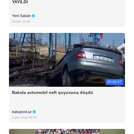
YAYILDI
Yeni Sabah
Dünən 11:33
00:00:07
Bakıda avtomobil neft quyusuna düşdü
bakupost.az
2 gün öncə 09:50