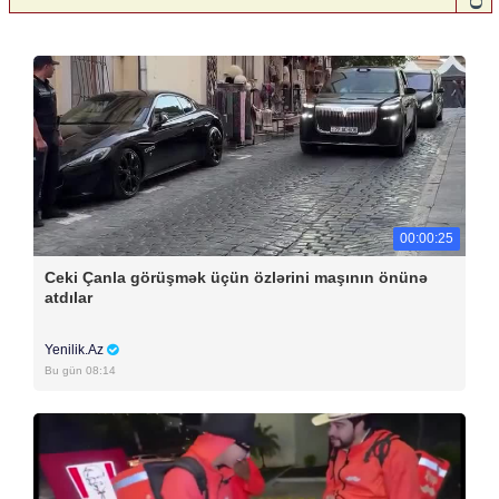
00:00:25
Ceki Çanla görüşmək üçün özlərini maşının önünə
atdılar
Yenilik.Az
Bu gün 08:14