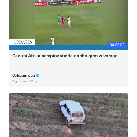
00:02:02
Cənubi Afrika çempionatında qəribə qırmızı vərəqə
Qafqazinfo.az
2 gün öncə 12:42