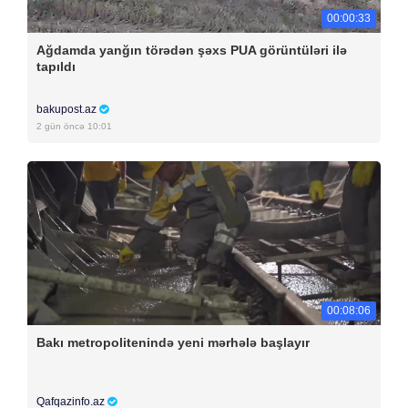
00:00:33
Ağdamda yanğın törədən şəxs PUA görüntüləri ilə
tapıldı
bakupost.az
2 gün öncə 10:01
00:08:06
Bakı metropolitenində yeni mərhələ başlayır
Qafqazinfo.az