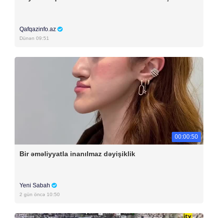
Qafqazinfo.az
Dünən 09:51
00:00:50
Bir əməliyyatla inanılmaz dəyişiklik
Yeni Sabah
2 gün öncə 10:50