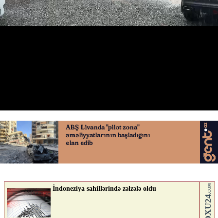
Kim deyər ki, mayın axırıdır?
29.05.2026
0
QAFQAZINFO.AZ
ABUNƏ OL
Nə düşünürsən?