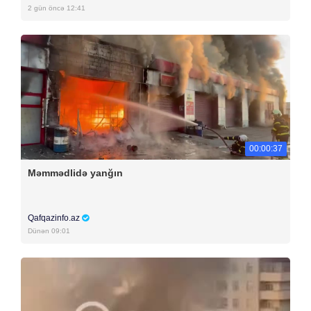
2 gün öncə 12:41
00:00:37
Məmmədlidə yanğın
Qafqazinfo.az
Dünən 09:01