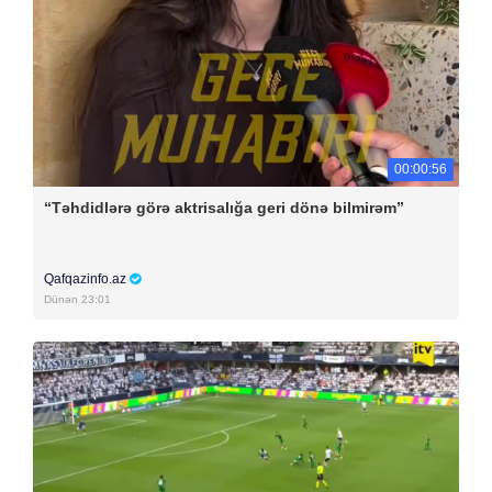
00:00:56
“Təhdidlərə görə aktrisalığa geri dönə bilmirəm”
Qafqazinfo.az
Dünən 23:01