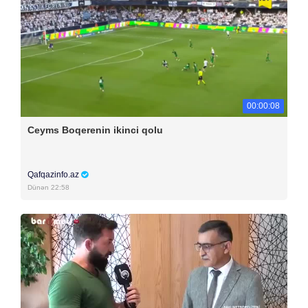
00:00:08
Ceyms Boqerenin ikinci qolu
Qafqazinfo.az
Dünən 22:58