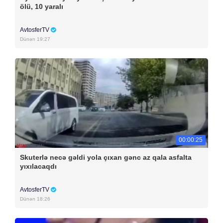
ölü, 10 yaralı
AvtosferTV
Dünən 19:27
00:00:25
Skuterlə necə gəldi yola çıxan gənc az qala asfalta
yıxılacaqdı
AvtosferTV
Dünən 18:26