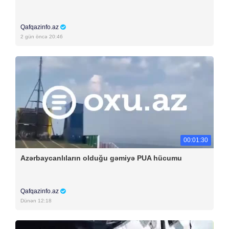
Qafqazinfo.az
2 gün öncə 20:46
00:01:30
Azərbaycanlıların olduğu gəmiyə PUA hücumu
Qafqazinfo.az
Dünən 12:18