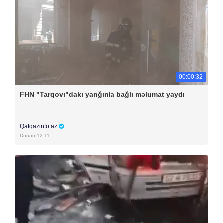
00:00:32
FHN "Tarqovı"dakı yanğınla bağlı məlumat yaydı
Qafqazinfo.az
Dünən 12:11