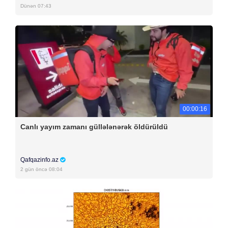
Dünən 07:43
00:00:16
Canlı yayım zamanı güllələnərək öldürüldü
Qafqazinfo.az
2 gün öncə 08:04