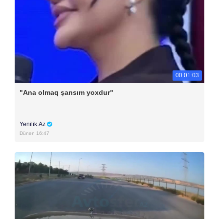
00:01:03
"Ana olmaq şansım yoxdur"
Yenilik.Az
Dünən 16:47