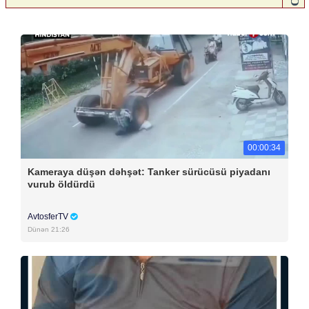
00:00:34
Kameraya düşən dəhşət: Tanker sürücüsü piyadanı
vurub öldürdü
AvtosferTV
Dünən 21:26