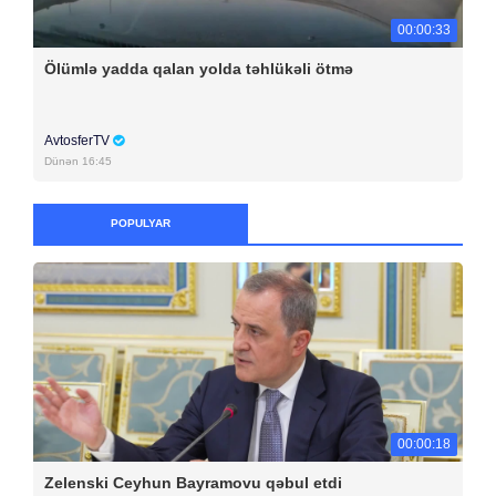
00:00:33
Ölümlə yadda qalan yolda təhlükəli ötmə
AvtosferTV
Dünən 16:45
POPULYAR
00:00:18
Zelenski Ceyhun Bayramovu qəbul etdi