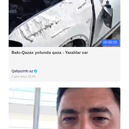
00:00:25
Bakı-Qazax yolunda qəza - Yaralılar var
Qafqazinfo.az
2 gün öncə 15:44