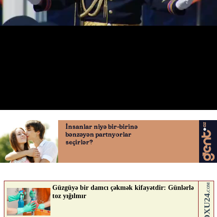
İrəvanda hərbi parad keçirilir -
28.05.2026
0
KONTEKST.AZ
ABUNƏ OL
Nə düşünürsən?