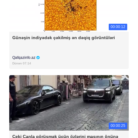
00:00:12
Günəşin indiyədək çəkilmiş ən dəqiq görüntüləri
Qafqazinfo.az
Dünən 07:14
00:00:25
Ceki Çanla görüşmək üçün özlərini maşının önünə