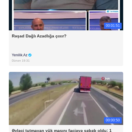
00:01:51
Rəşad Dağlı Azadlığa çıxır?
Yenilik.Az
Dünən 19:31
00:00:50
Əyləci tutmayan yük maşını faciəyə səbəb oldu: 1