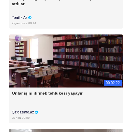
atdılar
Yenilik.Az
2 gün öncə 08:14
00:02:22
Onlar işini itirmək təhlükəsi yaşayır
Qafqazinfo.az
Dünən 09:59