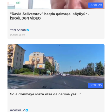
00:01:29
“David Seliverstov” haqda qalmaqal böyüyür -
İSRAİLDƏN VİDEO
Yeni Sabah
Dünən 15:57
00:00:35
Sola dönməyə icazə olsa da cərimə yazılır
AvtosferTV