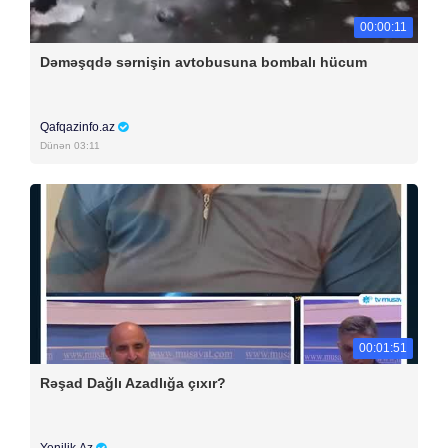
00:00:11
Dəməşqdə sərnişin avtobusuna bombalı hücum
Qafqazinfo.az
Dünən 03:11
00:01:51
Rəşad Dağlı Azadlığa çıxır?