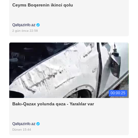
Ceyms Boqerenin ikinci qolu
Qafqazinfo.az
2 gün öncə 22:58
00:00:25
Bakı-Qazax yolunda qəza - Yaralılar var
Qafqazinfo.az
Dünən 15:44