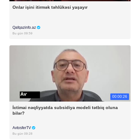
Onlar işini itirmək təhlükəsi yaşayır
Qafqazinfo.az
Bu gün 09:59
00:00:26
İctimai nəqliyyatda subsidiya modeli tətbiq oluna
bilər?
AvtosferTV
Bu gün 09:28