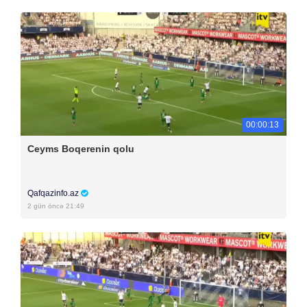
00:00:13
Ceyms Boqerenin qolu
Qafqazinfo.az
2 gün öncə 21:49