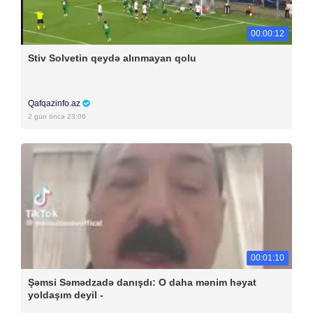
00:00:12
Stiv Solvetin qeydə alınmayan qolu
Qafqazinfo.az
2 gün öncə 23:06
00:01:10
Şəmsi Səmədzadə danışdı: O daha mənim həyat
yoldaşım deyil -