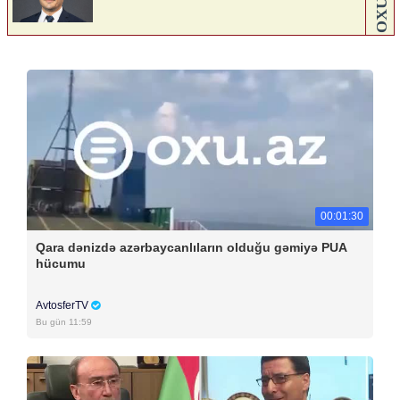
00:01:30
Qara dənizdə azərbaycanlıların olduğu gəmiyə PUA
hücumu
AvtosferTV
Bu gün 11:59