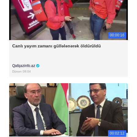
00:00:16
Canlı yayım zamanı güllələnərək öldürüldü
Qafqazinfo.az
Dünən 08:04
00:02:12