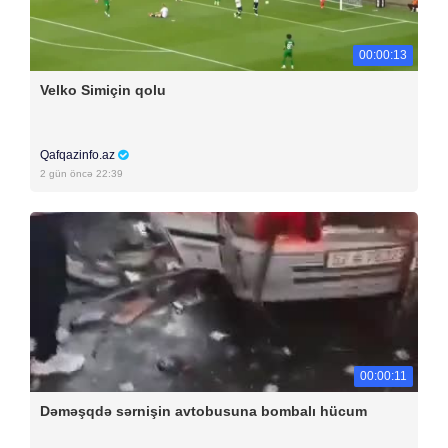
00:00:13
Velko Simiçin qolu
Qafqazinfo.az
2 gün öncə 22:39
00:00:11
Dəməşqdə sərnişin avtobusuna bombalı hücum