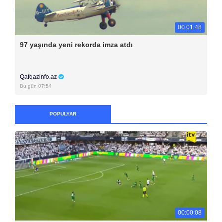
00:01:48
97 yaşında yeni rekorda imza atdı
Qafqazinfo.az
Bu gün 07:54
POPULYAR
00:00:08