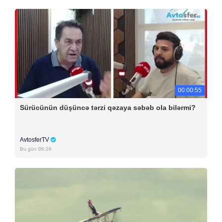
00:00:55
Sürücünün düşüncə tərzi qəzaya səbəb ola bilərmi?
AvtosferTV
Bu gün 09:26