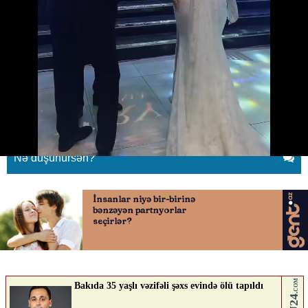
Toral Bayramov toylarında onlara
forma verdi
26.05.2026
0
QAFQAZINFO.AZ
ABUNƏ OL
Nə düşünürsən?