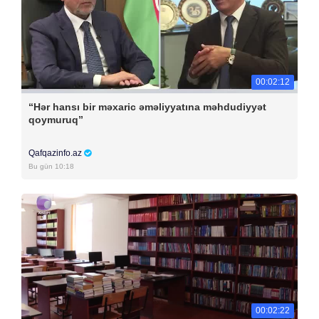
00:02:12
“Hər hansı bir məxaric əməliyyatına məhdudiyyət
qoymuruq”
Qafqazinfo.az
Bu gün 10:18
00:02:22