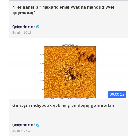
“Hər hansı bir məxaric əməliyyatına məhdudiyyət
qoymuruq”
Qafqazinfo.az
Bu gün 10:18
00:00:12
Günəşin indiyədək çəkilmiş ən dəqiq görüntüləri
Qafqazinfo.az
Bu gün 07:14