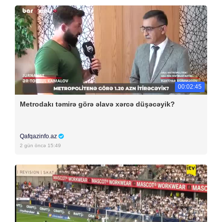
00:02:45
Metrodakı təmirə görə əlavə xərcə düşəcəyik?
Qafqazinfo.az
2 gün öncə 15:49