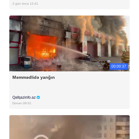
2 gün öncə 12:41
00:00:37
Məmmədlidə yanğın
Qafqazinfo.az
Dünən 09:01