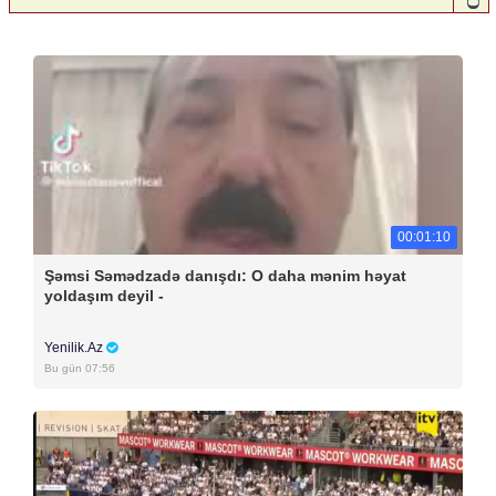
00:01:10
Şəmsi Səmədzadə danışdı: O daha mənim həyat
yoldaşım deyil -
Yenilik.Az
Bu gün 07:56