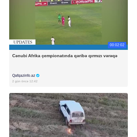
00:02:02
Cənubi Afrika çempionatında qəribə qırmızı vərəqə
Qafqazinfo.az
2 gün öncə 12:42