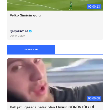
00:00:13
Velko Simiçin qolu
Qafqazinfo.az
Dünən 22:39
POPULYAR
00:00:08
Dəhşətli qəzada həlak olan Elmirin GÖRÜNTÜLƏRİ