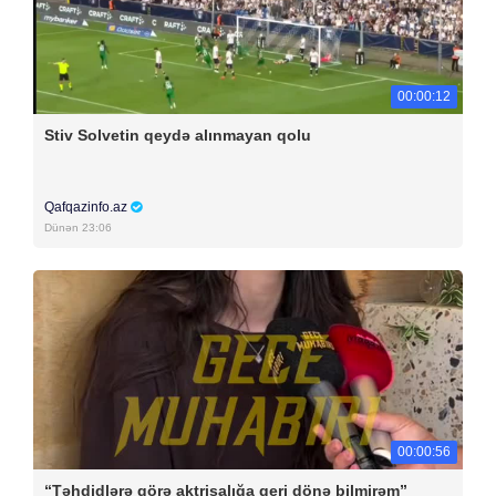
00:00:12
Stiv Solvetin qeydə alınmayan qolu
Qafqazinfo.az
Dünən 23:06
00:00:56
“Təhdidlərə görə aktrisalığa geri dönə bilmirəm”