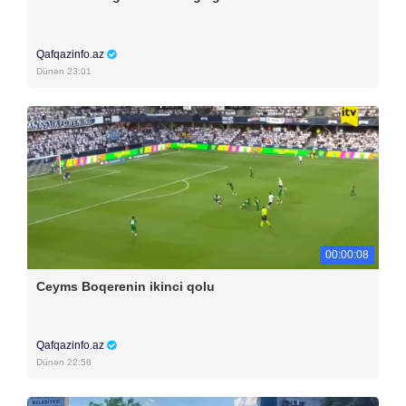
Qafqazinfo.az
Dünən 23:01
00:00:08
Ceyms Boqerenin ikinci qolu
Qafqazinfo.az
Dünən 22:58