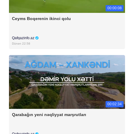
00:00:08
Ceyms Boqerenin ikinci qolu
Qafqazinfo.az
Dünən 22:58
00:02:34
Qarabağın yeni nəqliyyat marşrutları