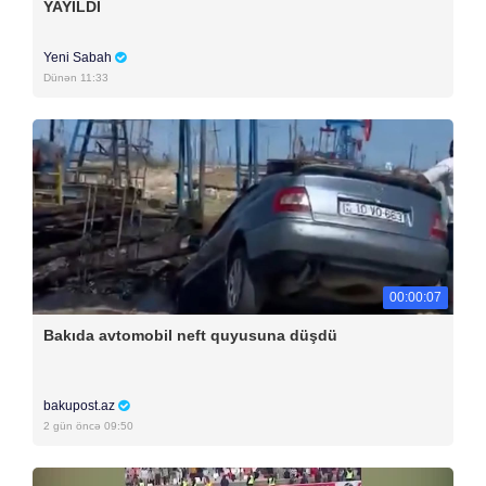
YAYILDI
Yeni Sabah
Dünən 11:33
00:00:07
Bakıda avtomobil neft quyusuna düşdü
bakupost.az
2 gün öncə 09:50