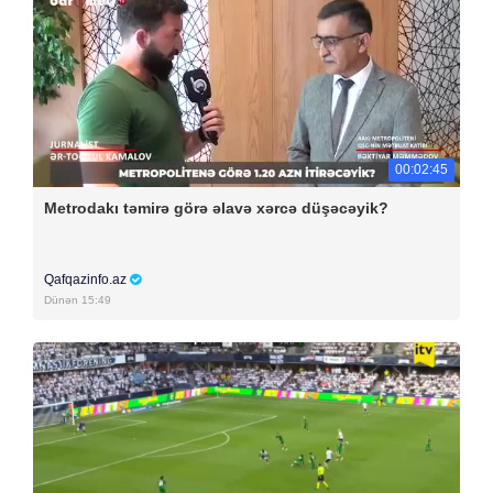
00:02:45
Metrodakı təmirə görə əlavə xərcə düşəcəyik?
Qafqazinfo.az
Dünən 15:49