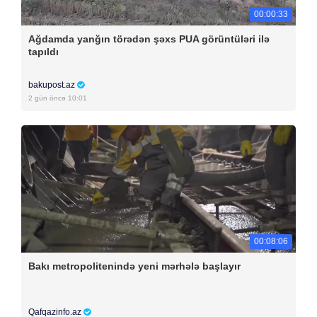
00:00:33
Ağdamda yanğın törədən şəxs PUA görüntüləri ilə
tapıldı
bakupost.az
2 gün öncə 10:01
00:08:06
Bakı metropolitenində yeni mərhələ başlayır
Qafqazinfo.az