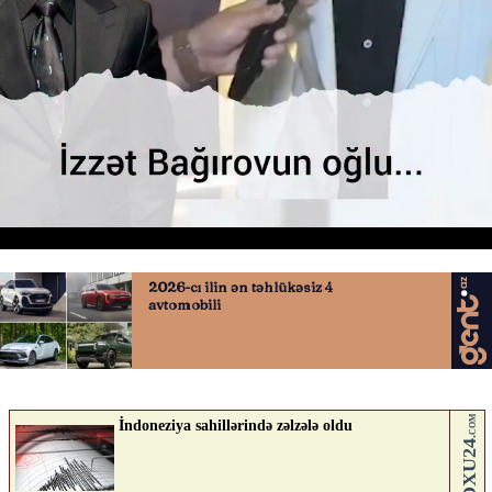
İzzət Bağırovun oğlu
20.05.2026
0
YENILIK.AZ
ABUNƏ OL
Nə düşünürsən?