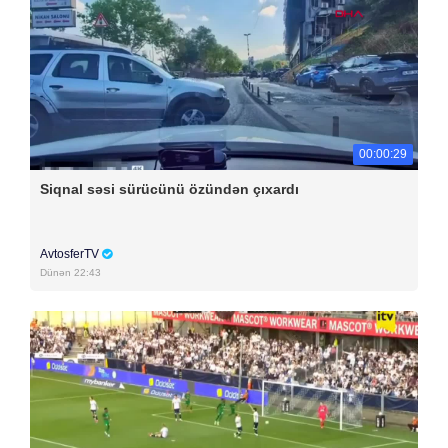
00:00:29
Siqnal səsi sürücünü özündən çıxardı
AvtosferTV
Dünən 22:43