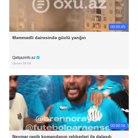
00:00:45
Məmmədli dairəsində güclü yanğın
Qafqazinfo.az
Dünən 08:08
00:00:56
Neymar rəqib komandanın rəhbərləri ilə dalaşdı