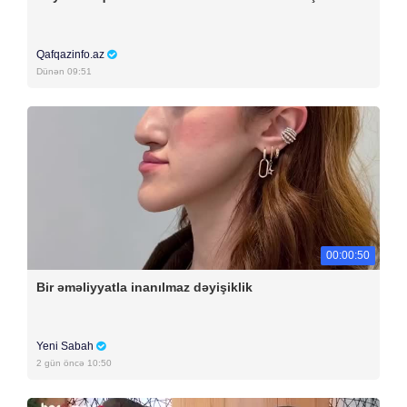
Qafqazinfo.az
Dünən 09:51
00:00:50
Bir əməliyyatla inanılmaz dəyişiklik
Yeni Sabah
2 gün öncə 10:50