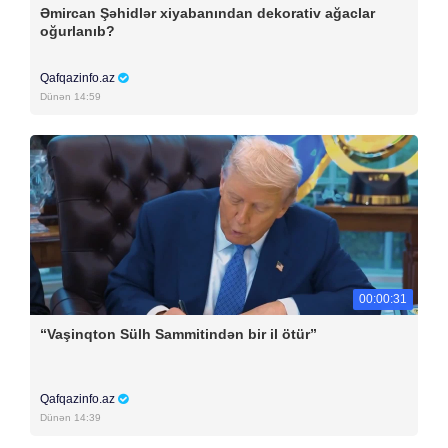
Əmircan Şəhidlər xiyabanından dekorativ ağaclar
oğurlanıb?
Qafqazinfo.az
Dünən 14:59
00:00:31
“Vaşinqton Sülh Sammitindən bir il ötür”
Qafqazinfo.az
Dünən 14:39