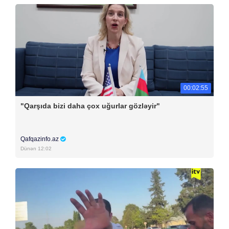
00:02:55
"Qarşıda bizi daha çox uğurlar gözləyir"
Qafqazinfo.az
Dünən 12:02