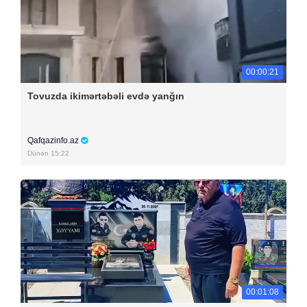
00:00:21
Tovuzda ikimərtəbəli evdə yanğın
Qafqazinfo.az
Dünən 15:22
00:01:08