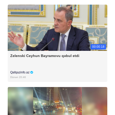
00:00:18
Zelenski Ceyhun Bayramovu qəbul etdi
Qafqazinfo.az
Dünən 20:46