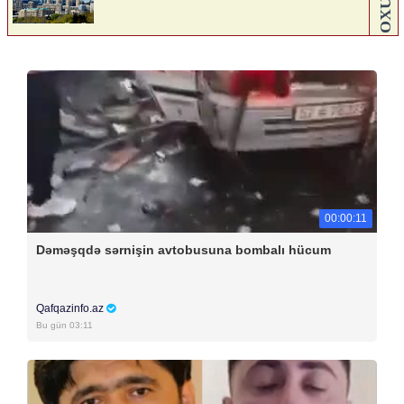
00:00:11
Dəməşqdə sərnişin avtobusuna bombalı hücum
Qafqazinfo.az
Bu gün 03:11