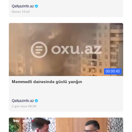
Qafqazinfo.az
Dünən 15:44
00:00:45
Məmmədli dairəsində güclü yanğın
Qafqazinfo.az
2 gün öncə 08:08