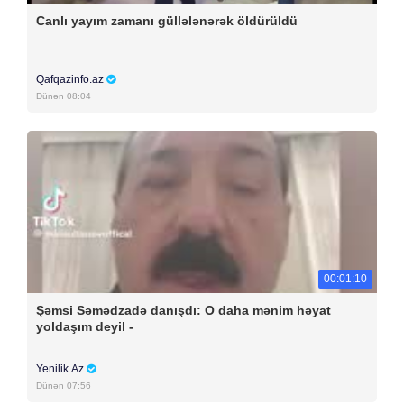
Canlı yayım zamanı güllələnərək öldürüldü
Qafqazinfo.az
Dünən 08:04
00:01:10
Şəmsi Səmədzadə danışdı: O daha mənim həyat
yoldaşım deyil -
Yenilik.Az
Dünən 07:56