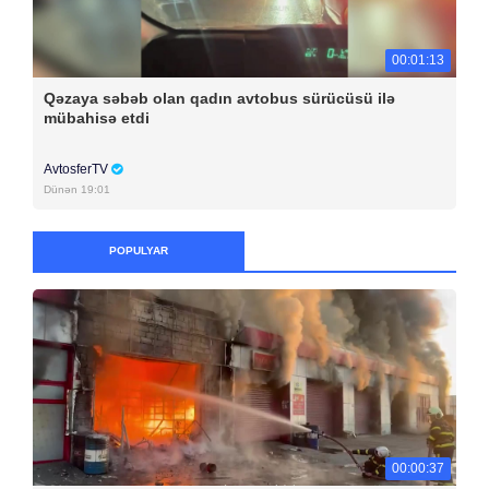
00:01:13
Qəzaya səbəb olan qadın avtobus sürücüsü ilə
mübahisə etdi
AvtosferTV
Dünən 19:01
POPULYAR
00:00:37