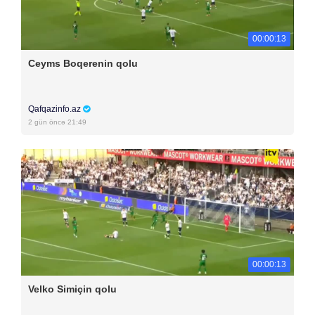
00:00:13
Ceyms Boqerenin qolu
Qafqazinfo.az
2 gün öncə 21:49
00:00:13
Velko Simiçin qolu