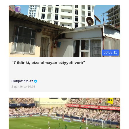
00:03:11
"7 ildir ki, bizə olmayan əziyyəti verir"
Qafqazinfo.az
2 gün öncə 10:08