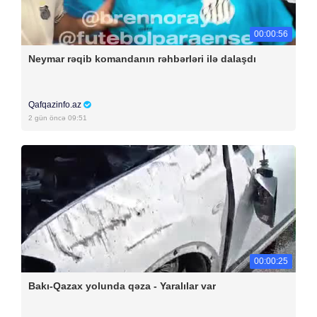
00:00:56
Neymar rəqib komandanın rəhbərləri ilə dalaşdı
Qafqazinfo.az
2 gün öncə 09:51
00:00:25
Bakı-Qazax yolunda qəza - Yaralılar var