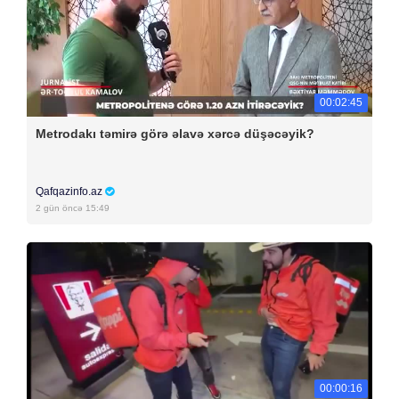
00:02:45
Metrodakı təmirə görə əlavə xərcə düşəcəyik?
Qafqazinfo.az
2 gün öncə 15:49
00:00:16