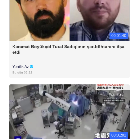
00:01:40
Kəramət Böyükçöl Tural Sadıqlının şər-böhtanını ifşa
etdi
Yenilik.Az
Bu gün 02:22
00:01:02