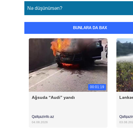
Nə düşünürsən?
BUNLARA DA BAX
00:01:19
Ağsuda “Audi” yandı
Lənkər
Qafqazinfo.az
Qafqazi
04.08.2026
03.08.20