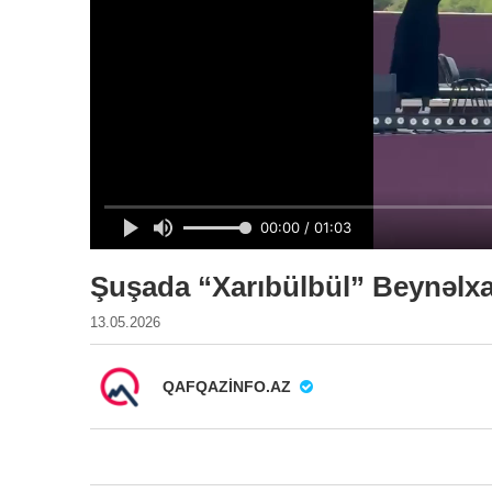
Şuşada “Xarıbülbül” Beynəlxal
13.05.2026
QAFQAZINFO.AZ