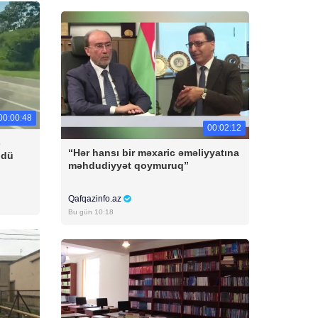
00:00:48
00:02:12
-
“Hər hansı bir məxaric əməliyyatına
ldü
məhdudiyyət qoymuruq”
Qafqazinfo.az
Bu gün 10:18