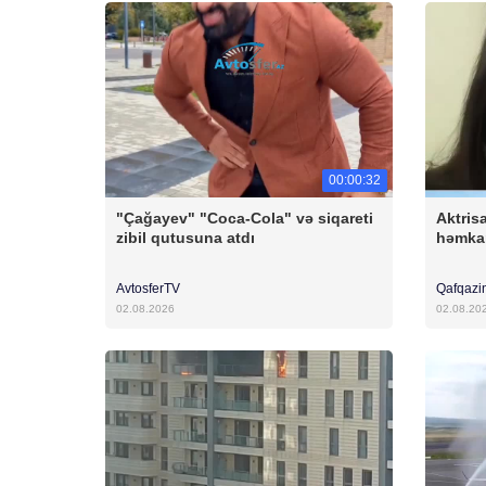
00:00:32
"Çağayev" "Coca-Cola" və siqareti
Aktris
zibil qutusuna atdı
həmkar
AvtosferTV
Qafqazi
02.08.2026
02.08.20