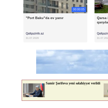
00:00:05
"Port Baku"da ev yanır
Qarsa 
qarşıl
Qafqazinfo.az
Qafqazi
31.07.2026
31.07.20