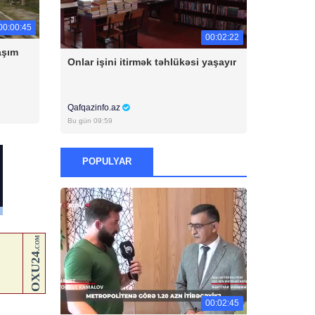
00:00:45
00:02:22
aşım
Onlar işini itirmək təhlükəsi yaşayır
Qafqazinfo.az
Bu gün 09:59
POPULYAR
00:02:45