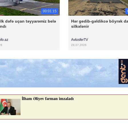
00:01:15
ilk dəfə uçan təyyarəmiz belə
Hər gedib-gəldikcə böyrək d
andı
silkələnir
nfo.az
AvtosferTV
26
28.07.2026