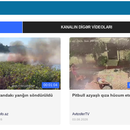
KANALIN DIGƏR VIDEOLARI
00:01:04
andakı yanğın söndürüldü
Pitbull azyaşlı qıza hücum et
nfo.az
AvtosferTV
26
03.08.2026