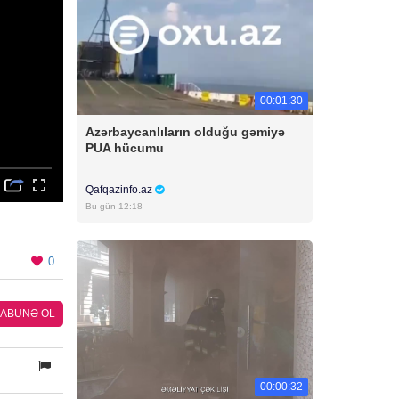
00:01:30
Azərbaycanlıların olduğu gəmiyə
PUA hücumu
Qafqazinfo.az
Bu gün 12:18
0
ABUNƏ OL
00:00:32