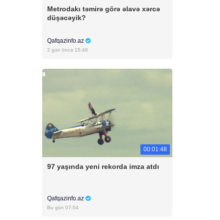
Metrodakı təmirə görə əlavə xərcə
düşəcəyik?
Qafqazinfo.az
2 gün öncə 15:49
00:01:48
97 yaşında yeni rekorda imza atdı
Qafqazinfo.az
Bu gün 07:54