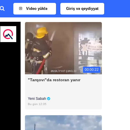
Video yüklə
Giriş və qeydiyyat
00:00:22
"Tarqovı"da restoran yanır
Yeni Sabah
Bu gün 12:35