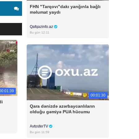
FHN "Tarqovı"dakı yanğınla bağlı
məlumat yaydı
Qafqazinfo.az
Bu gün 12:11
00:01:39
00:01:30
di
Qara dənizdə azərbaycanlıların
olduğu gəmiyə PUA hücumu
AvtosferTV
Bu gün 11:59