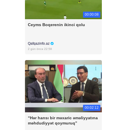
00:00:08
Ceyms Boqerenin ikinci qolu
Qafqazinfo.az
2 gün öncə 22:58
00:02:12
“Hər hansı bir məxaric əməliyyatına
məhdudiyyət qoymuruq”