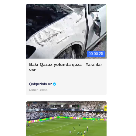
00:00:25
Bakı-Qazax yolunda qəza - Yaralılar
var
Qafqazinfo.az
Dünən 15:44