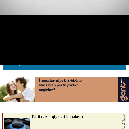
Birtərəfli yolun əksinə çıxan
sürücü qaydaları pozdu
13.05.2026
0
AVTOSFERTV
ABUNƏ OL
Nə düşünürsən?