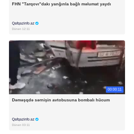
FHN "Tarqovı"dakı yanğınla bağlı məlumat yaydı
Qafqazinfo.az
Dünən 12:11
00:00:11
Dəməşqdə sərnişin avtobusuna bombalı hücum
Qafqazinfo.az
Dünən 03:11