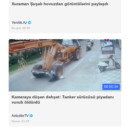
Xuraman Şuşalı hovuzdan görüntülərini paylaşdı
Yenilik.Az
Bu gün 08:36
00:00:34
Kameraya düşən dəhşət: Tanker sürücüsü piyadanı
vurub öldürdü
AvtosferTV
Dünən 21:26