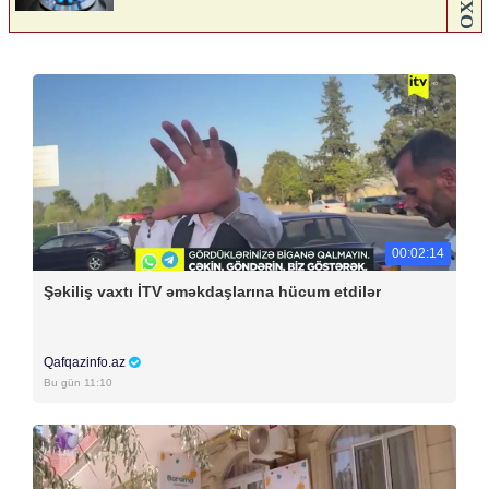
00:02:14
Şəkiliş vaxtı İTV əməkdaşlarına hücum etdilər
Qafqazinfo.az
Bu gün 11:10