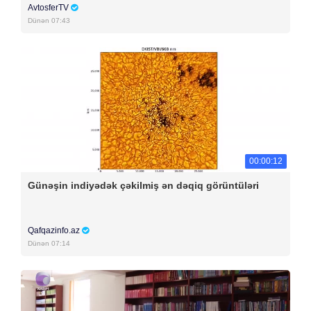
AvtosferTV
Dünən 07:43
00:00:12
Günəşin indiyədək çəkilmiş ən dəqiq görüntüləri
Qafqazinfo.az
Dünən 07:14