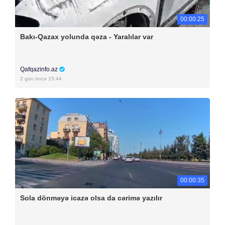
00:00:25
Bakı-Qazax yolunda qəza - Yaralılar var
Qafqazinfo.az
2 gün öncə 15:44
00:00:35
Sola dönməyə icazə olsa da cərimə yazılır