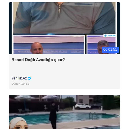
00:01:51
Rəşad Dağlı Azadlığa çıxır?
Yenilik.Az
Dünən 19:31