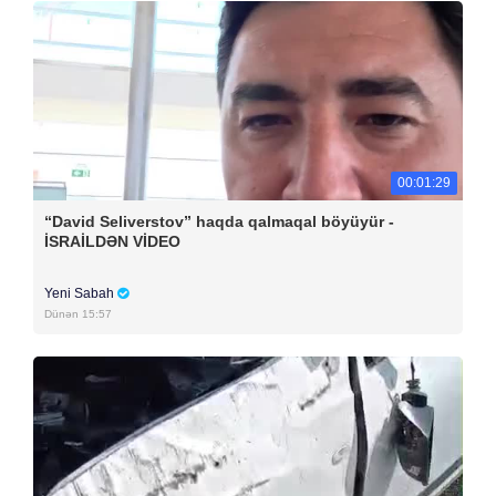
00:01:29
“David Seliverstov” haqda qalmaqal böyüyür -
İSRAİLDƏN VİDEO
Yeni Sabah
Dünən 15:57