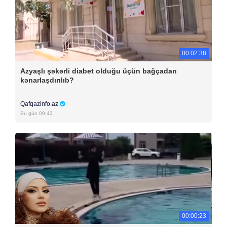
00:02:38
Azyaşlı şəkərli diabet olduğu üçün bağçadan
kənarlaşdırılıb?
Qafqazinfo.az
Bu gün 09:43
00:00:23