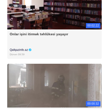
00:02:22
Onlar işini itirmək təhlükəsi yaşayır
Qafqazinfo.az
Dünən 09:59
00:00:32