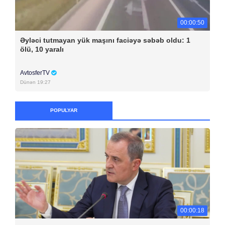
00:00:50
Əyləci tutmayan yük maşını faciəyə səbəb oldu: 1
ölü, 10 yaralı
AvtosferTV
Dünən 19:27
POPULYAR
00:00:18