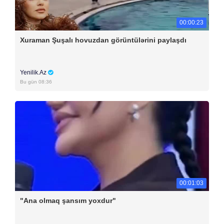
00:00:23
Xuraman Şuşalı hovuzdan görüntülərini paylaşdı
Yenilik.Az
Bu gün 08:36
00:01:03
"Ana olmaq şansım yoxdur"