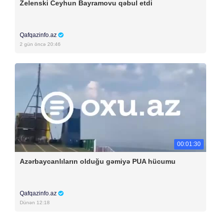
Zelenski Ceyhun Bayramovu qəbul etdi
Qafqazinfo.az
2 gün öncə 20:46
00:01:30
Azərbaycanlıların olduğu gəmiyə PUA hücumu
Qafqazinfo.az
Dünən 12:18