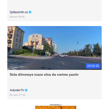
Qafqazinfo.az
Dünən 08:04
00:00:35
Sola dönməyə icazə olsa da cərimə yazılır
AvtosferTV
Bu gün 07:43