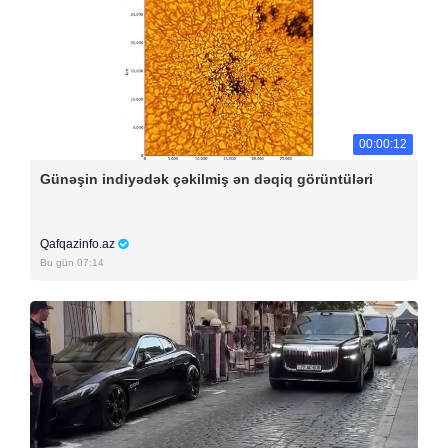
00:00:12
Günəşin indiyədək çəkilmiş ən dəqiq görüntüləri
Qafqazinfo.az
Bu gün 07:14