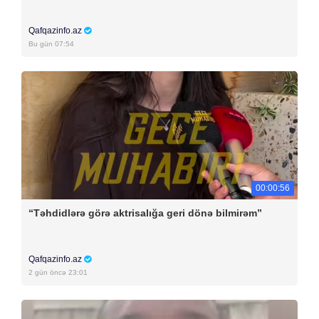
Qafqazinfo.az
Bu gün 07:54
00:00:56
“Təhdidlərə görə aktrisalığa geri dönə bilmirəm”
Qafqazinfo.az
2 gün öncə 23:01