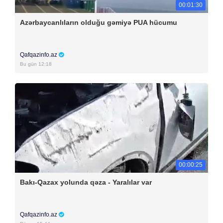
00:01:30
Azərbaycanlıların olduğu gəmiyə PUA hücumu
Qafqazinfo.az
Bu gün 12:18
00:00:25
Bakı-Qazax yolunda qəza - Yaralılar var
Qafqazinfo.az