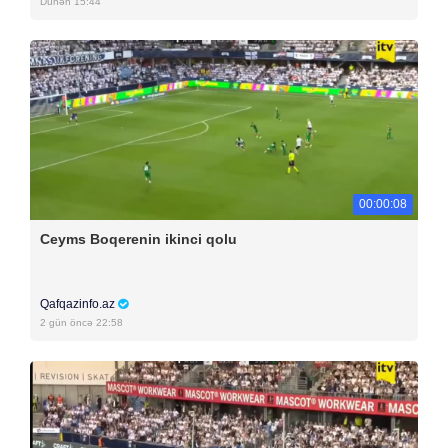
Dünən 15:44
00:00:08
Ceyms Boqerenin ikinci qolu
Qafqazinfo.az
2 gün öncə 22:58