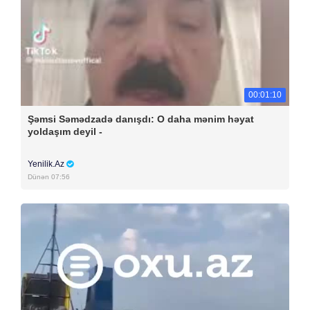
00:01:10
Şəmsi Səmədzadə danışdı: O daha mənim həyat
yoldaşım deyil -
Yenilik.Az
Dünən 07:56