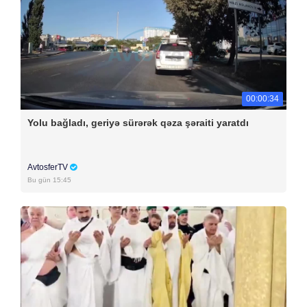
00:00:34
Yolu bağladı, geriyə sürərək qəza şəraiti yaratdı
AvtosferTV
Bu gün 15:45