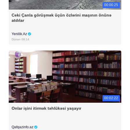
00:00:25
Ceki Çanla görüşmək üçün özlərini maşının önünə
atdılar
Yenilik.Az
Dünən 08:14
00:02:22
Onlar işini itirmək təhlükəsi yaşayır
Qafqazinfo.az