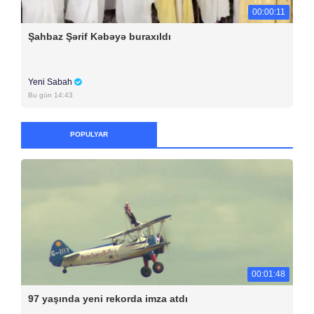
00:00:11
Şahbaz Şərif Kəbəyə buraxıldı
Yeni Sabah
Bu gün 14:43
POPULYAR
00:01:48
97 yaşında yeni rekorda imza atdı