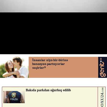
Boltda yenilik
12.05.2026
0
AVTOSFERTV
ABUNƏ OL
Nə düşünürsən?