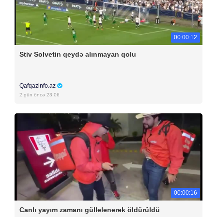
00:00:12
Stiv Solvetin qeydə alınmayan qolu
Qafqazinfo.az
2 gün öncə 23:06
00:00:16
Canlı yayım zamanı güllələnərək öldürüldü