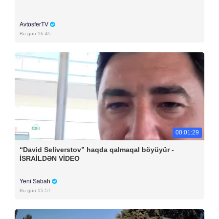
AvtosferTV
Bu gün 16:45
00:01:29
“David Seliverstov” haqda qalmaqal böyüyür -
İSRAİLDƏN VİDEO
Yeni Sabah
Bu gün 15:57