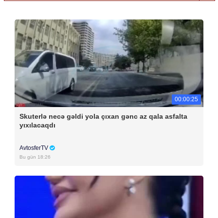
00:00:25
Skuterlə necə gəldi yola çıxan gənc az qala asfalta
yıxılacaqdı
AvtosferTV
Bu gün 18:26