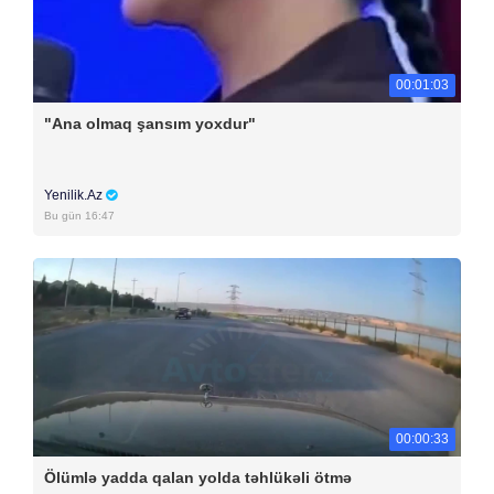
00:01:03
"Ana olmaq şansım yoxdur"
Yenilik.Az
Bu gün 16:47
00:00:33
Ölümlə yadda qalan yolda təhlükəli ötmə