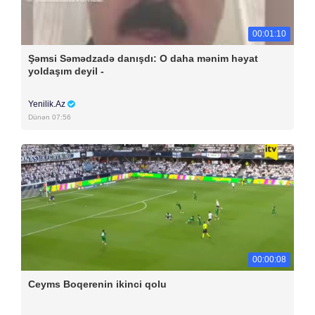
00:01:10
Şəmsi Səmədzadə danışdı: O daha mənim həyat
yoldaşım deyil -
Yenilik.Az
Dünən 07:56
00:00:08
Ceyms Boqerenin ikinci qolu