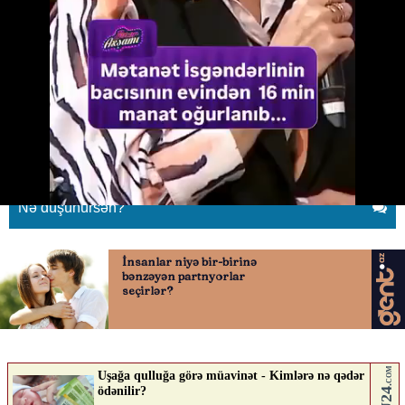
Mətanət İsgəndərlinin bacısının
evindən oğurluq
08.05.2026
0
QAFQAZINFO.AZ
ABUNƏ OL
Nə düşünürsən?