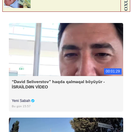
00:01:29
“David Seliverstov” haqda qalmaqal böyüyür -
İSRAİLDƏN VİDEO
Yeni Sabah
Bu gün 15:57