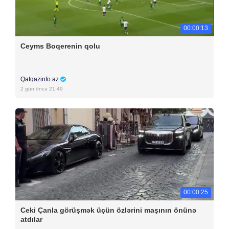
00:00:13
Ceyms Boqerenin qolu
Qafqazinfo.az
2 gün öncə 21:49
00:00:25
Ceki Çanla görüşmək üçün özlərini maşının önünə
atdılar