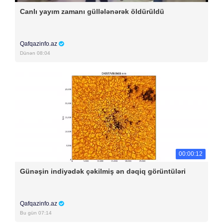
Canlı yayım zamanı güllələnərək öldürüldü
Qafqazinfo.az
Dünən 08:04
00:00:12
Günəşin indiyədək çəkilmiş ən dəqiq görüntüləri
Qafqazinfo.az
Bu gün 07:14