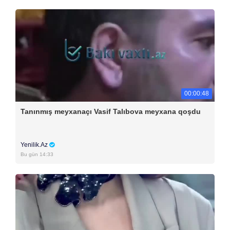
00:00:48
Tanınmış meyxanaçı Vasif Talıbova meyxana qoşdu
Yenilik.Az
Bu gün 14:33