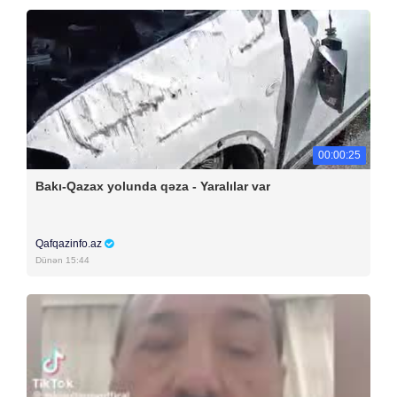
00:00:25
Bakı-Qazax yolunda qəza - Yaralılar var
Qafqazinfo.az
Dünən 15:44