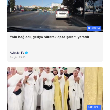
00:00:34
Yolu bağladı, geriyə sürərək qəza şəraiti yaratdı
AvtosferTV
Bu gün 15:45
00:00:11