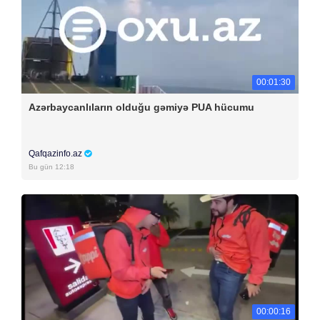
00:01:30
Azərbaycanlıların olduğu gəmiyə PUA hücumu
Qafqazinfo.az
Bu gün 12:18
00:00:16