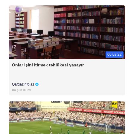
00:02:22
Onlar işini itirmək təhlükəsi yaşayır
Qafqazinfo.az
Bu gün 09:59