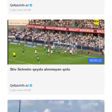
Qafqazinfo.az
2 gün öncə 22:58
00:00:12
Stiv Solvetin qeydə alınmayan qolu
Qafqazinfo.az
2 gün öncə 23:06