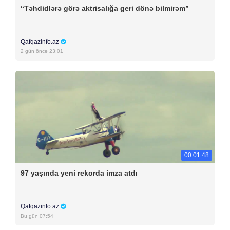
“Təhdidlərə görə aktrisalığa geri dönə bilmirəm”
Qafqazinfo.az
2 gün öncə 23:01
00:01:48
97 yaşında yeni rekorda imza atdı
Qafqazinfo.az
Bu gün 07:54