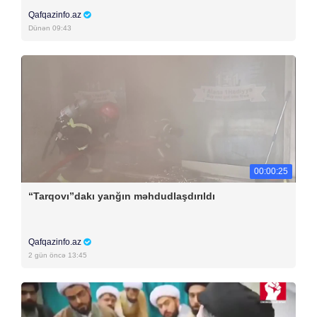
Qafqazinfo.az
Dünən 09:43
00:00:25
“Tarqovı”dakı yanğın məhdudlaşdırıldı
Qafqazinfo.az
2 gün öncə 13:45