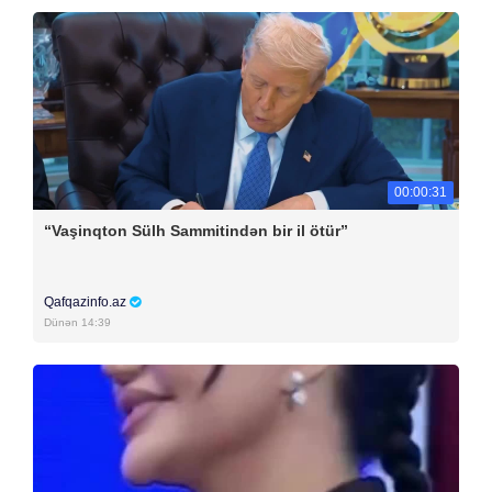
00:00:31
“Vaşinqton Sülh Sammitindən bir il ötür”
Qafqazinfo.az
Dünən 14:39