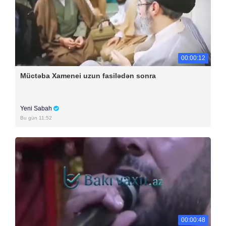
00:00:12
Müctəba Xamenei uzun fasilədən sonra
Yeni Sabah
Bu gün 11:52
00:00:48