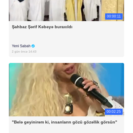
00:00:11
Şahbaz Şərif Kəbəyə buraxıldı
Yeni Sabah
2 gün öncə 14:43
00:02:25
"Belə geyinirəm ki, insanların gözü gözəllik görsün"