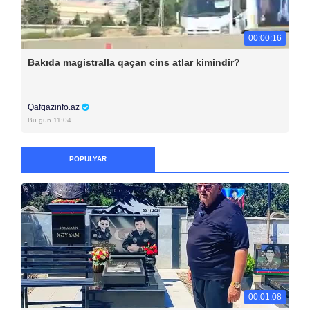
00:00:16
Bakıda magistralla qaçan cins atlar kimindir?
Qafqazinfo.az
Bu gün 11:04
POPULYAR
00:01:08