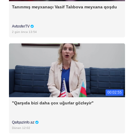
Tanınmış meyxanaçı Vasif Talıbova meyxana qoşdu
AvtosferTV
2 gün öncə 13:54
00:02:55
"Qarşıda bizi daha çox uğurlar gözləyir"
Qafqazinfo.az
Dünən 12:02