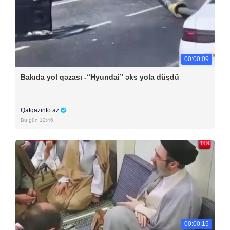
00:00:09
Bakıda yol qəzası -“Hyundai” əks yola düşdü
Qafqazinfo.az
Bu gün 12:46
00:00:15