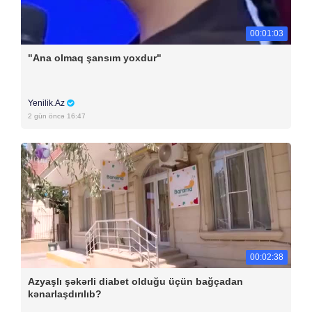
00:01:03
"Ana olmaq şansım yoxdur"
Yenilik.Az
2 gün öncə 16:47
00:02:38
Azyaşlı şəkərli diabet olduğu üçün bağçadan
kənarlaşdırılıb?