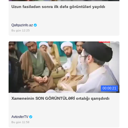
Uzun fasilədən sonra ilk dəfə görüntüləri yayıldı
Qafqazinfo.az
Bu gün 12:25
00:00:21
Xameneinin SON GÖRÜNTÜLƏRİ ortalığı qarışdırdı
AvtosferTV
Bu gün 11:58