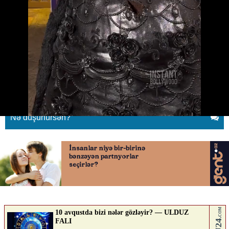
Onları “yeməli don”una qonaq
etdi
08.05.2026
0
QAFQAZINFO.AZ
ABUNƏ OL
Nə düşünürsən?