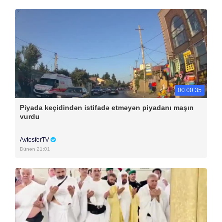
00:00:35
Piyada keçidindən istifadə etməyən piyadanı maşın
vurdu
AvtosferTV
Dünən 21:01