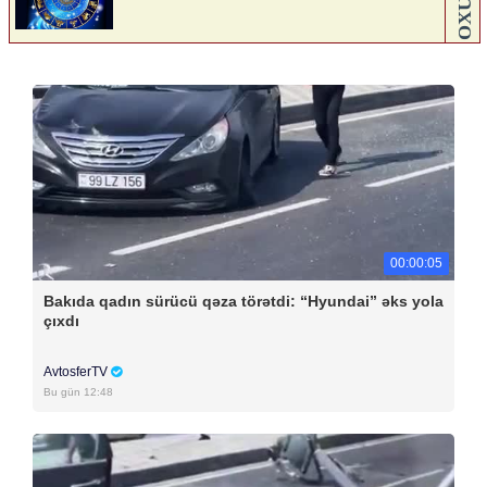
00:00:05
Bakıda qadın sürücü qəza törətdi: “Hyundai” əks yola
çıxdı
AvtosferTV
Bu gün 12:48