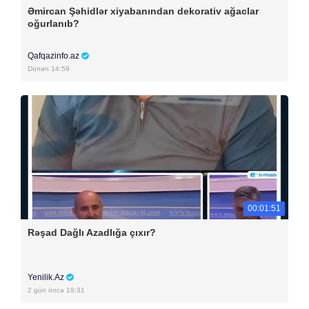
Əmircan Şəhidlər xiyabanından dekorativ ağaclar
oğurlanıb?
Qafqazinfo.az
Dünən 14:59
00:01:51
Rəşad Dağlı Azadlığa çıxır?
Yenilik.Az
2 gün öncə 19:31