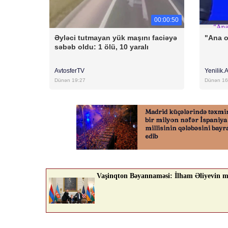
00:00:50
Əyləci tutmayan yük maşını faciəyə
"Ana 
səbəb oldu: 1 ölü, 10 yaralı
AvtosferTV
Yenilik.
Dünən 19:27
Dünən 16