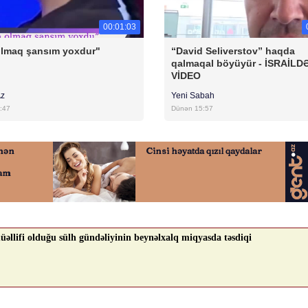
00:01:03
olmaq şansım yoxdur"
“David Seliverstov” haqda
qalmaqal böyüyür - İSRAİLD
VİDEO
Az
Yeni Sabah
:47
Dünən 15:57