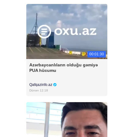
00:01:30
Azərbaycanlıların olduğu gəmiyə
PUA hücumu
Qafqazinfo.az
Dünən 12:18