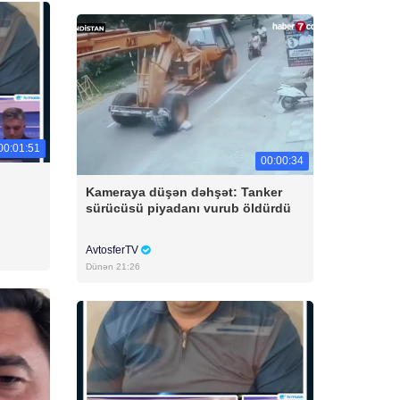
00:01:51
00:00:34
Kameraya düşən dəhşət: Tanker
sürücüsü piyadanı vurub öldürdü
AvtosferTV
Dünən 21:26