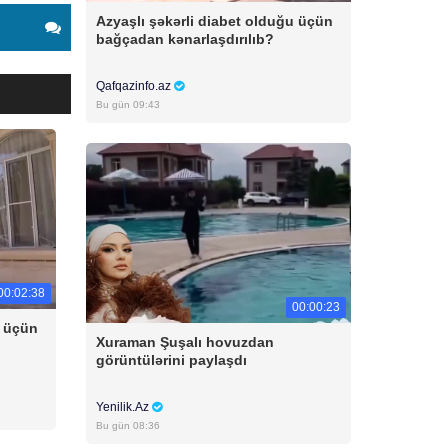
Azyaşlı şəkərli diabet olduğu üçün
bağçadan kənarlaşdırılıb?
Qafqazinfo.az
Bu gün 09:43
00:02:38
00:00:23
u üçün
Xuraman Şuşalı hovuzdan
görüntülərini paylaşdı
Yenilik.Az
Bu gün 08:36