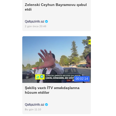
Zelenski Ceyhun Bayramovu qəbul
etdi
Qafqazinfo.az
2 gün öncə 20:46
00:02:14
Şəkiliş vaxtı İTV əməkdaşlarına
hücum etdilər
Qafqazinfo.az
Bu gün 11:10