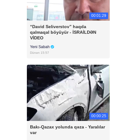
00:01:29
“David Seliverstov” haqda
qalmaqal böyüyür - İSRAİLDƏN
VİDEO
Yeni Sabah
Dünən 15:57
00:00:25
Bakı-Qazax yolunda qəza - Yaralılar
var