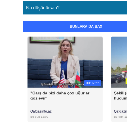
Nə düşünürsən?
BUNLARA DA BAX
00:02:55
"Qarşıda bizi daha çox uğurlar
Şəkili
gözləyir"
hücum 
Qafqazinfo.az
Qafqazi
Bu gün 12:02
Bu gün 1