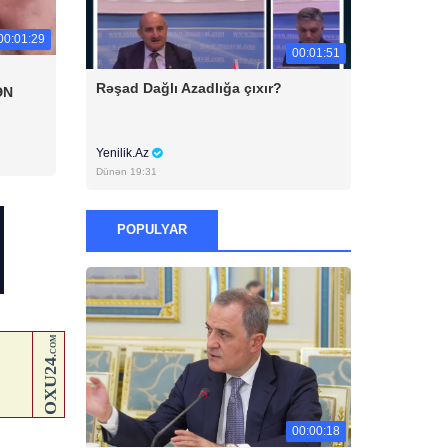
00:01:29
00:01:51
Rəşad Dağlı Azadlığa çıxır?
ƏN
Yenilik.Az
Dünən 19:31
POPULYAR
00:00:18