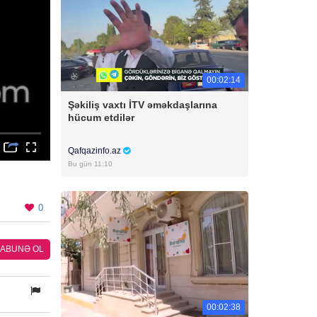
00:02:14
Şəkiliş vaxtı İTV əməkdaşlarına
hücum etdilər
Qafqazinfo.az
Bu gün 11:10
0
ABUNƏ OL
00:02:38