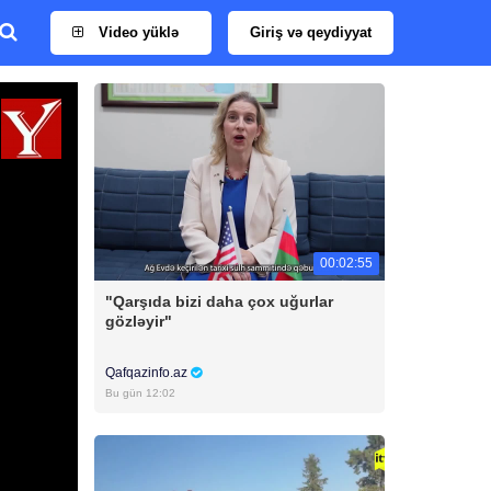
Video yüklə
Giriş və qeydiyyat
00:02:55
"Qarşıda bizi daha çox uğurlar
gözləyir"
Qafqazinfo.az
Bu gün 12:02