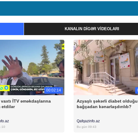
KANALIN DIGƏR VIDEOLARI
00:02:14
ş vaxtı İTV əməkdaşlarına
Azyaşlı şəkərli diabet olduğ
etdilər
bağçadan kənarlaşdırılıb?
nfo.az
Qafqazinfo.az
1:10
Bu gün 09:43