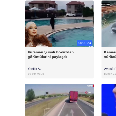
00:00:23
Xuraman Şuşalı hovuzdan
Kamera
görüntülərini paylaşdı
sürücü
Yenilik.Az
Avtosfe
Bu gün 08:36
Dünən 21