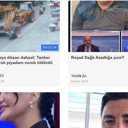
00:00:34
ya düşən dəhşət: Tanker
Rəşad Dağlı Azadlığa çıxır?
sü piyadanı vurub öldürdü
rTV
Yenilik.Az
:26
Dünən 19:31