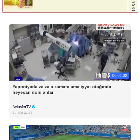
00:01:02
Yaponiyada zəlzələ zamanı əməliyyat otağında
həyəcan dolu anlar
AvtosferTV
Bu gün 21:56