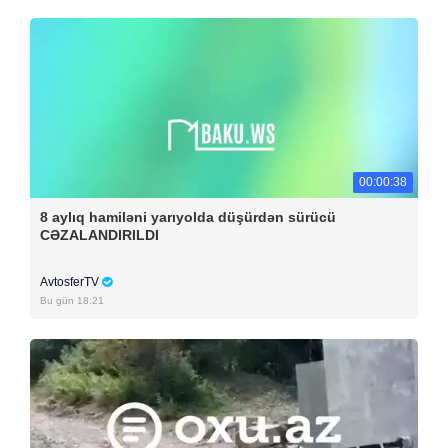
00:00:38
8 aylıq hamiləni yarıyolda düşürdən sürücü
CƏZALANDIRILDI
AvtosferTV
Bu gün 18:21