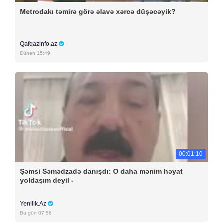
Metrodakı təmirə görə əlavə xərcə düşəcəyik?
Qafqazinfo.az
Dünən 15:49
00:01:10
Şəmsi Səmədzadə danışdı: O daha mənim həyat
yoldaşım deyil -
Yenilik.Az
Bu gün 07:56