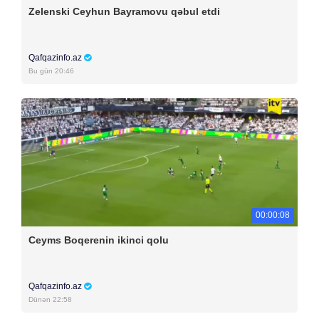
Zelenski Ceyhun Bayramovu qəbul etdi
Qafqazinfo.az
Bu gün 20:46
00:00:08
Ceyms Boqerenin ikinci qolu
Qafqazinfo.az
Dünən 22:58