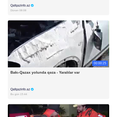
Qafqazinfo.az
Dünən 08:08
00:00:25
Bakı-Qazax yolunda qəza - Yaralılar var
Qafqazinfo.az
Bu gün 15:44