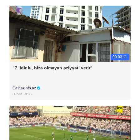
00:03:11
"7 ildir ki, bizə olmayan əziyyəti verir"
Qafqazinfo.az
Dünən 10:08