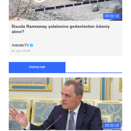
00:00:18
İlisuda Ramramay şəlaləsinə gedənlərdən ödəniş
alınır?
AvtosferTV
Bu gün 18:04
POPULYAR
00:00:18