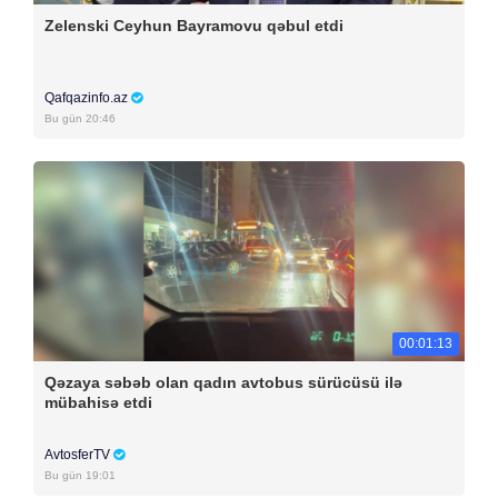
Zelenski Ceyhun Bayramovu qəbul etdi
Qafqazinfo.az
Bu gün 20:46
00:01:13
Qəzaya səbəb olan qadın avtobus sürücüsü ilə
mübahisə etdi
AvtosferTV
Bu gün 19:01