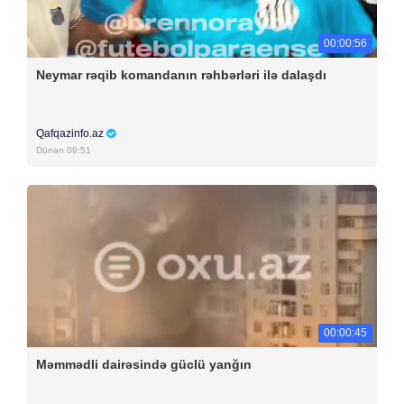
00:00:56
Neymar rəqib komandanın rəhbərləri ilə dalaşdı
Qafqazinfo.az
Dünən 09:51
00:00:45
Məmmədli dairəsində güclü yanğın