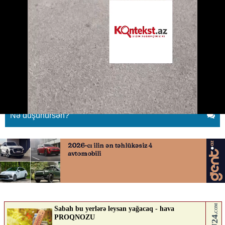
Xırdalanda küçə itləri qadına
hücum etdi
05.05.2026
0
KONTEKST.AZ
ABUNƏ OL
Nə düşünürsən?