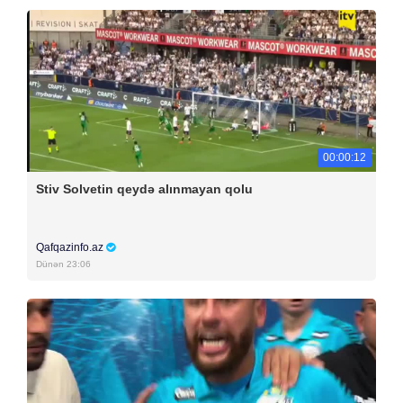
00:00:12
Stiv Solvetin qeydə alınmayan qolu
Qafqazinfo.az
Dünən 23:06