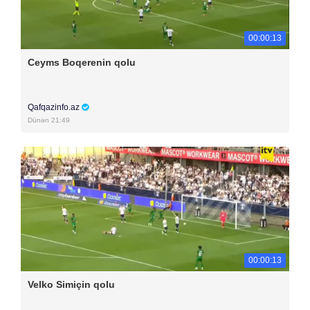
00:00:13
Ceyms Boqerenin qolu
Qafqazinfo.az
Dünən 21:49
00:00:13
Velko Simiçin qolu