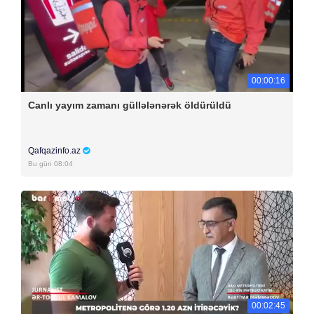
00:00:16
Canlı yayım zamanı güllələnərək öldürüldü
Qafqazinfo.az
Bu gün 08:04
00:02:45