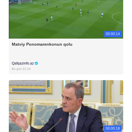
00:00:14
Matviy Ponomarenkonun qolu
Qafqazinfo.az
Bu gün 21:14
00:00:18