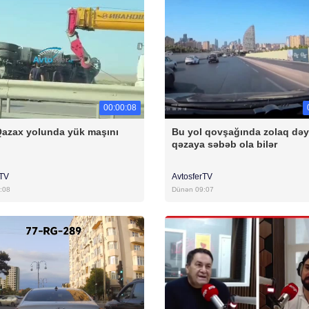
00:00:08
azax yolunda yük maşını
Bu yol qovşağında zolaq də
qəzaya səbəb ola bilər
rTV
AvtosferTV
:08
Dünən 09:07