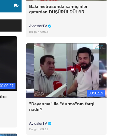
Bakı metrosunda sərnişinlər
qatardan DÜŞÜRÜLDÜLƏR
AvtosferTV
Bu gün 09:16
00:00:27
00:01:19
örə
"Dayanma" ilə "durma"nın fərqi
nədir?
AvtosferTV
Bu gün 09:11