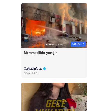
00:00:37
Məmmədlidə yanğın
Qafqazinfo.az
Dünən 09:01