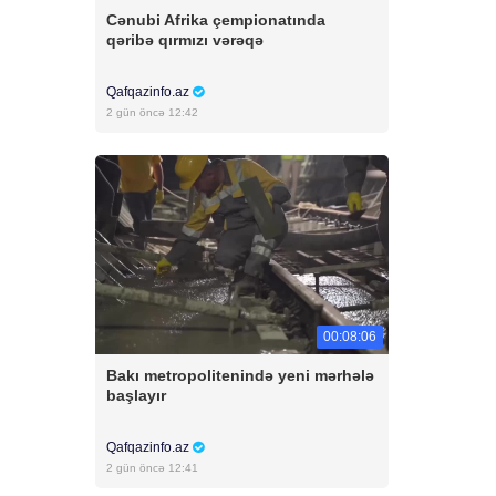
Cənubi Afrika çempionatında
qəribə qırmızı vərəqə
Qafqazinfo.az
2 gün öncə 12:42
00:08:06
Bakı metropolitenində yeni mərhələ
başlayır
Qafqazinfo.az
2 gün öncə 12:41