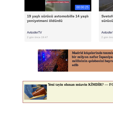
00:00:25
19 yaşlı sürücü avtomobillə 14 yaşlı
Svetof
yeniyetməni öldürdü
sürücü
AvtosferTV
Avtosfe
2 gün öncə 19:47
2 gün ön