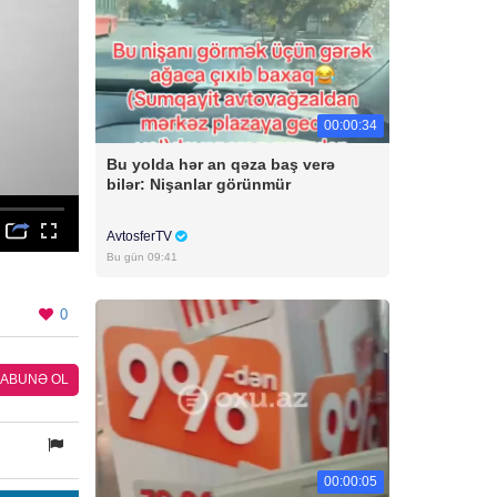
00:00:34
Bu yolda hər an qəza baş verə
bilər: Nişanlar görünmür
AvtosferTV
Bu gün 09:41
0
ABUNƏ OL
00:00:05