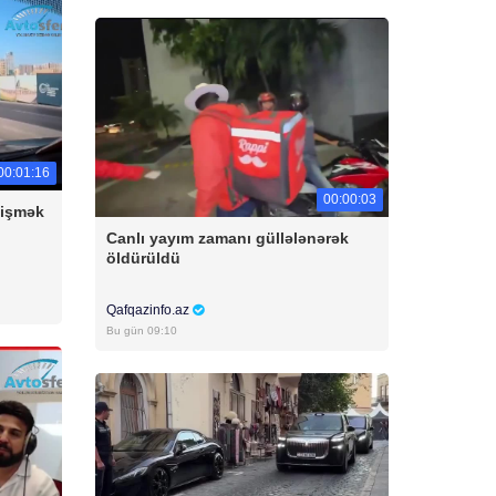
00:01:16
00:00:03
yişmək
Canlı yayım zamanı güllələnərək
öldürüldü
Qafqazinfo.az
Bu gün 09:10