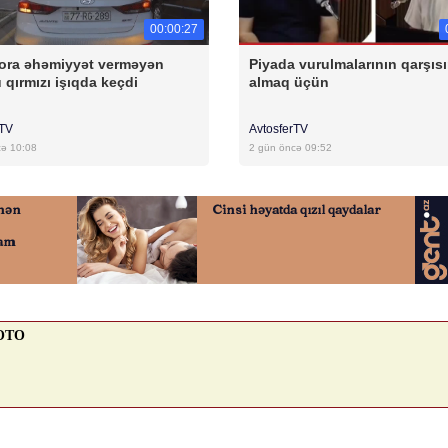
00:00:27
ora əhəmiyyət verməyən
Piyada vurulmalarının qarşısı
 qırmızı işıqda keçdi
almaq üçün
rTV
AvtosferTV
cə 10:08
2 gün öncə 09:52