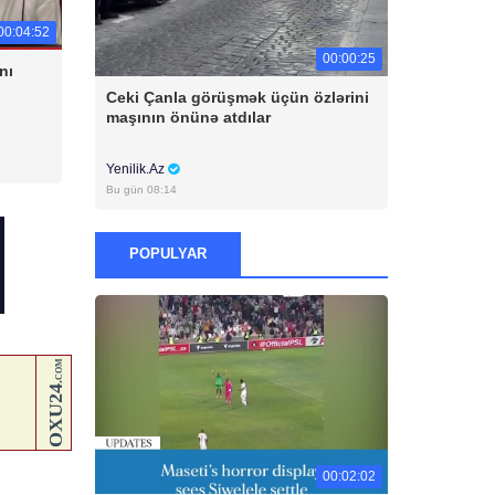
00:04:52
00:00:25
nı
Ceki Çanla görüşmək üçün özlərini
maşının önünə atdılar
Yenilik.Az
Bu gün 08:14
POPULYAR
00:02:02