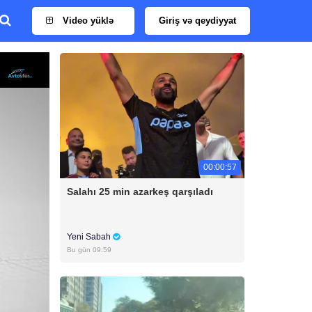
Video yüklə
Giriş və qeydiyyat
00:00:57
Salahı 25 min azarkeş qarşıladı
Yeni Sabah
Bu gün 09:59