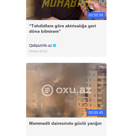
00:00:56
“Təhdidlərə görə aktrisalığa geri
dönə bilmirəm”
Qafqazinfo.az
Dünən 23:01
00:00:45
Məmmədli dairəsində güclü yanğın