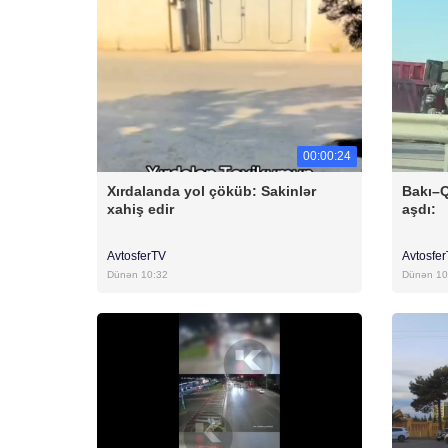
00:00:24
Xırdalanda yol çöküb: Sakinlər
Bakı–Q
xahiş edir
aşdı:
AvtosferTV
Avtosfe
Dünən 10:32
Dünən 10