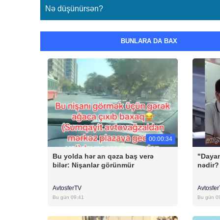
Nə düşünürsən?
BUNLARA DA BAX
00:00:34
Bu yolda hər an qəza baş verə
"Dayan
bilər: Nişanlar görünmür
nədir?
AvtosferTV
Avtosfe
Bu gün 09:41
Bu gün 0