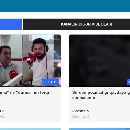
KANALIN DIGƏR VIDEOLARI
00:01:19
ma" ilə "durma"nın fərqi
Sürücü pozmadığı qaydaya g
cərimələnib
rTV
AvtosferTV
9:11
Dünən 11:33