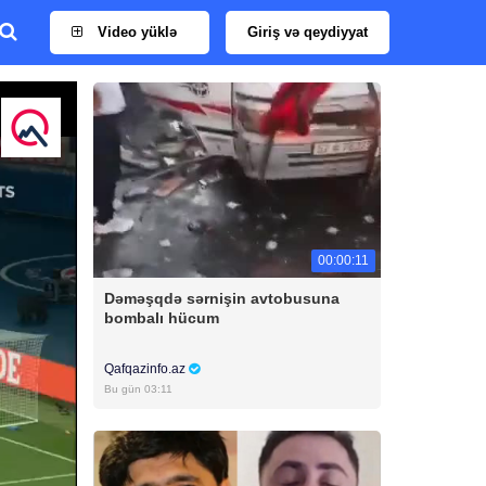
Video yüklə
Giriş və qeydiyyat
00:00:11
Dəməşqdə sərnişin avtobusuna
bombalı hücum
Qafqazinfo.az
Bu gün 03:11