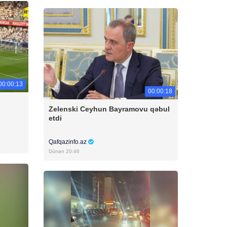
00:00:13
00:00:18
Zelenski Ceyhun Bayramovu qəbul
etdi
Qafqazinfo.az
Dünən 20:46