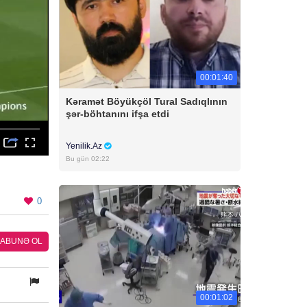
00:01:40
Kəramət Böyükçöl Tural Sadıqlının
şər-böhtanını ifşa etdi
Yenilik.Az
Bu gün 02:22
0
ABUNƏ OL
00:01:02