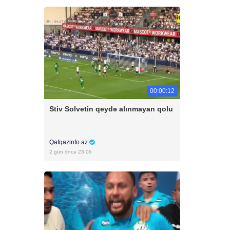
00:00:12
Stiv Solvetin qeydə alınmayan qolu
Qafqazinfo.az
2 gün öncə 23:06