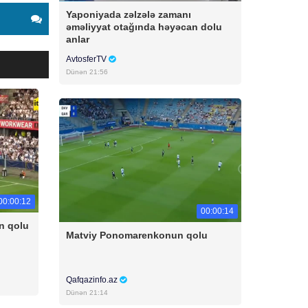
Yaponiyada zəlzələ zamanı
əməliyyat otağında həyəcan dolu
anlar
AvtosferTV
Dünən 21:56
00:00:12
00:00:14
n qolu
Matviy Ponomarenkonun qolu
Qafqazinfo.az
Dünən 21:14