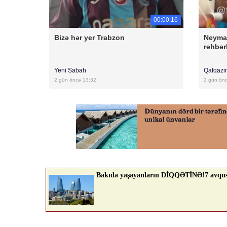
00:00:16
Bizə hər yer Trabzon
Neyma
rəhbərl
Yeni Sabah
Qafqazi
2 gün öncə 13:32
2 gün ön