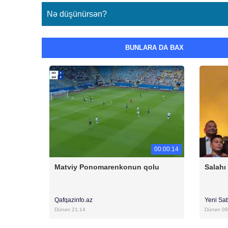
Nə düşünürsən?
BUNLARA DA BAX
00:00:14
Matviy Ponomarenkonun qolu
Salahı
Qafqazinfo.az
Yeni Sa
Dünən 21:14
Dünən 09