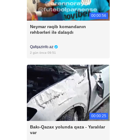
00:00:56
Neymar rəqib komandanın
rəhbərləri ilə dalaşdı
Qafqazinfo.az
2 gün öncə 09:51
00:00:25
Bakı-Qazax yolunda qəza - Yaralılar
var