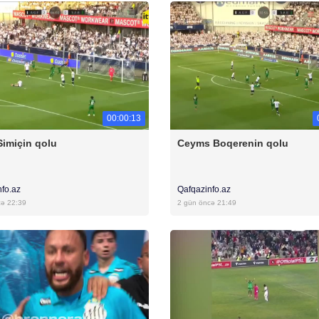
00:00:13
Simiçin qolu
Ceyms Boqerenin qolu
nfo.az
Qafqazinfo.az
cə 22:39
2 gün öncə 21:49