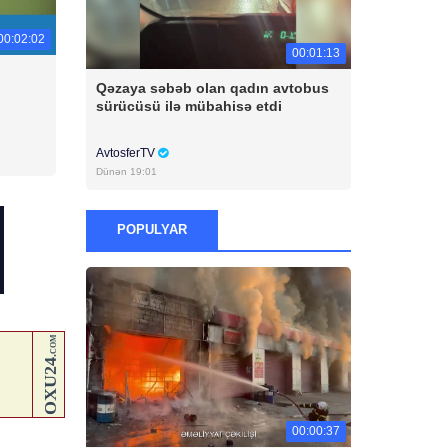
00:02:02
00:01:13
Qəzaya səbəb olan qadın avtobus
sürücüsü ilə mübahisə etdi
AvtosferTV
Dünən 19:01
POPULYAR
00:00:37