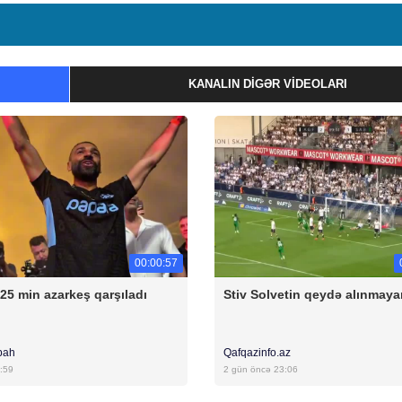
KANALIN DIGƏR VIDEOLARI
00:00:57
 25 min azarkeş qarşıladı
Stiv Solvetin qeydə alınmaya
bah
Qafqazinfo.az
:59
2 gün öncə 23:06