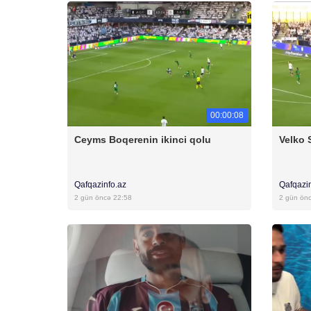
00:00:08
Ceyms Boqerenin ikinci qolu
Velko 
Qafqazinfo.az
Qafqazi
2 gün öncə 22:58
2 gün ön