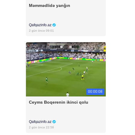
Məmmədlidə yanğın
Qafqazinfo.az
2 gün öncə 09:01
00:00:08
Ceyms Boqerenin ikinci qolu
Qafqazinfo.az
2 gün öncə 22:58