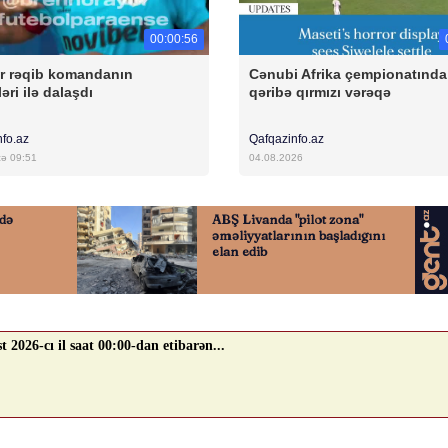
00:00:56
r rəqib komandanın
Cənubi Afrika çempionatında
əri ilə dalaşdı
qəribə qırmızı vərəqə
nfo.az
Qafqazinfo.az
cə 09:51
04.08.2026