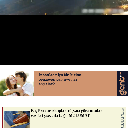
Bakıda qəzalarda 2 işıqfor qırıldı
28.04.2026
0
QAFQAZINFO.AZ
ABUNƏ OL
Nə düşünürsən?