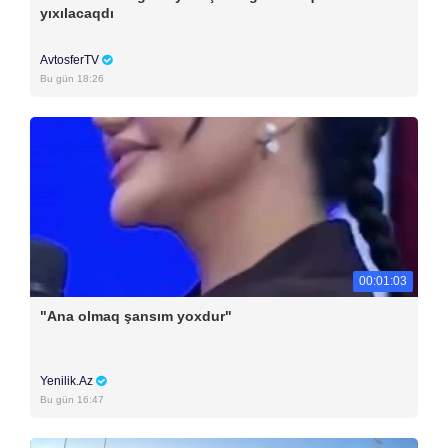
yıxılacaqdı
AvtosferTV
Bu gün 18:26
00:01:03
"Ana olmaq şansım yoxdur"
Yenilik.Az
Bu gün 16:47