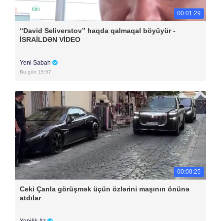
00:01:29
“David Seliverstov” haqda qalmaqal böyüyür -
İSRAİLDƏN VİDEO
Yeni Sabah
Bu gün 15:57
00:00:25
Ceki Çanla görüşmək üçün özlərini maşının önünə
atdılar