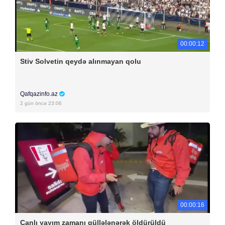
00:00:12
Stiv Solvetin qeydə alınmayan qolu
Qafqazinfo.az
2 gün öncə 23:06
00:00:16
Canlı yayım zamanı güllələnərək öldürüldü