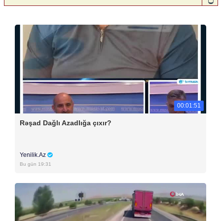
00:01:51
Rəşad Dağlı Azadlığa çıxır?
Yenilik.Az
Bu gün 19:31