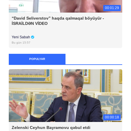
00:01:29
“David Seliverstov” haqda qalmaqal böyüyür -
İSRAİLDƏN VİDEO
Yeni Sabah
Bu gün 15:57
POPULYAR
00:00:18
Zelenski Ceyhun Bayramovu qəbul etdi