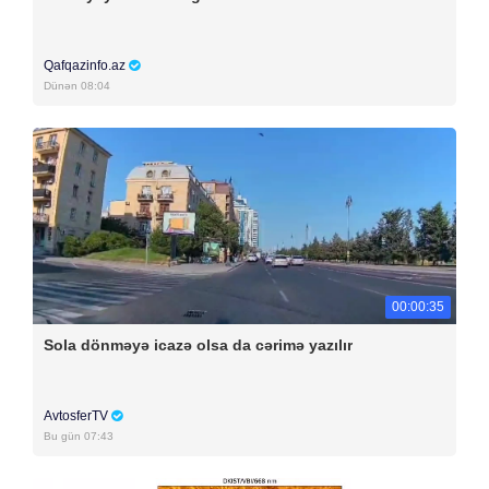
Qafqazinfo.az
Dünən 08:04
00:00:35
Sola dönməyə icazə olsa da cərimə yazılır
AvtosferTV
Bu gün 07:43