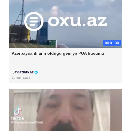
00:01:30
Azərbaycanlıların olduğu gəmiyə PUA hücumu
Qafqazinfo.az
Bu gün 12:18