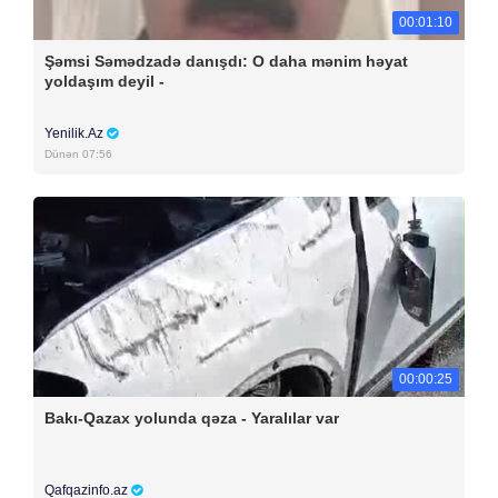
00:01:10
Şəmsi Səmədzadə danışdı: O daha mənim həyat
yoldaşım deyil -
Yenilik.Az
Dünən 07:56
00:00:25
Bakı-Qazax yolunda qəza - Yaralılar var
Qafqazinfo.az