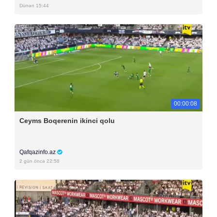
Dünən 15:44
00:00:08
Ceyms Boqerenin ikinci qolu
Qafqazinfo.az
2 gün öncə 22:58