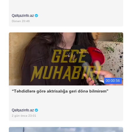
Qafqazinfo.az
Dünən 20:46
00:00:56
“Təhdidlərə görə aktrisalığa geri dönə bilmirəm”
Qafqazinfo.az
2 gün öncə 23:01