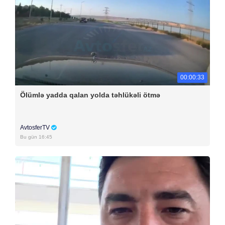
00:00:33
Ölümlə yadda qalan yolda təhlükəli ötmə
AvtosferTV
Bu gün 16:45