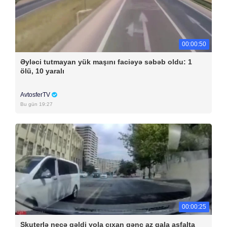
00:00:50
Əyləci tutmayan yük maşını faciəyə səbəb oldu: 1
ölü, 10 yaralı
AvtosferTV
Bu gün 19:27
00:00:25
Skuterlə necə gəldi yola çıxan gənc az qala asfalta