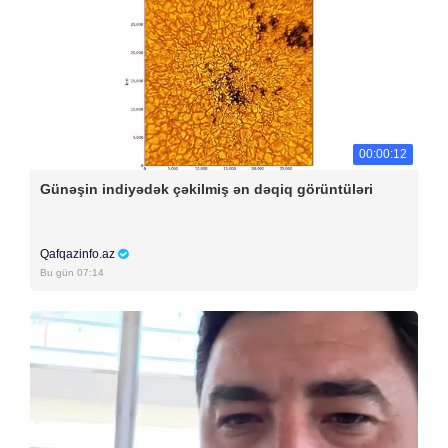
00:00:12
Günəşin indiyədək çəkilmiş ən dəqiq görüntüləri
Qafqazinfo.az
Bu gün 07:14