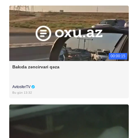
00:00:15
Bakıda zəncirvari qəza
AvtosferTV
Bu gün 13:32