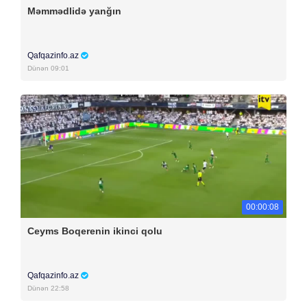
Məmmədlidə yanğın
Qafqazinfo.az
Dünən 09:01
00:00:08
Ceyms Boqerenin ikinci qolu
Qafqazinfo.az
Dünən 22:58