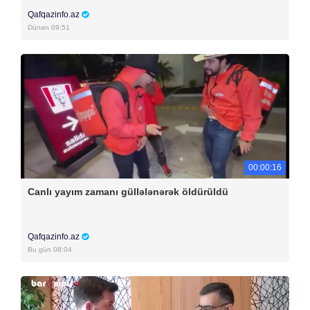
Qafqazinfo.az
Dünən 09:51
00:00:16
Canlı yayım zamanı güllələnərək öldürüldü
Qafqazinfo.az
Bu gün 08:04