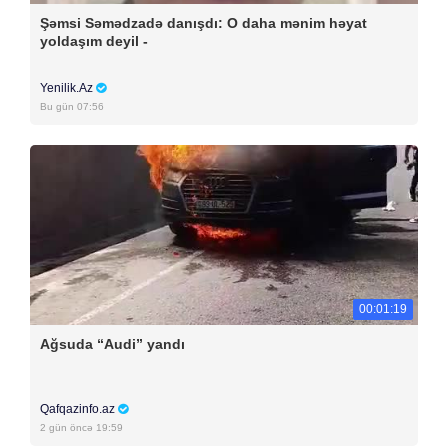
Şəmsi Səmədzadə danışdı: O daha mənim həyat
yoldaşım deyil -
Yenilik.Az
Bu gün 07:56
00:01:19
Ağsuda “Audi” yandı
Qafqazinfo.az
2 gün öncə 19:59