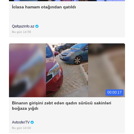
İclasa hamam otağından qatıldı
Qafqazinfo.az
Bu gün 14:56
00:00:17
Binanın girişini zəbt edən qadın sürücü sakinləri
boğaza yığdı
AvtosferTV
Bu gün 14:00