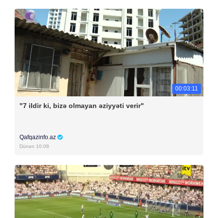
00:03:11
"7 ildir ki, bizə olmayan əziyyəti verir"
Qafqazinfo.az
Dünən 10:08