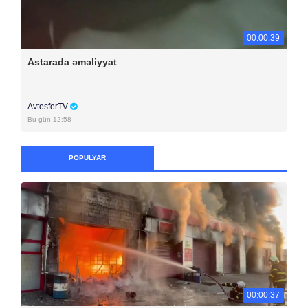
00:00:39
Astarada əməliyyat
AvtosferTV
Bu gün 12:58
POPULYAR
00:00:37