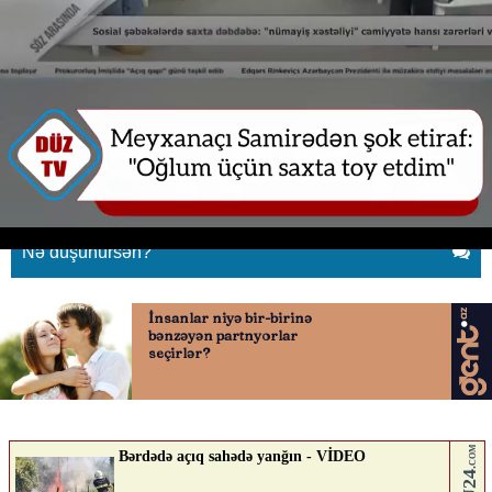
"Oğluma məcburən saxta toy
etdirdim, pul yığdım...”
25.04.2026
0
YENILIK.AZ
ABUNƏ OL
Nə düşünürsən?