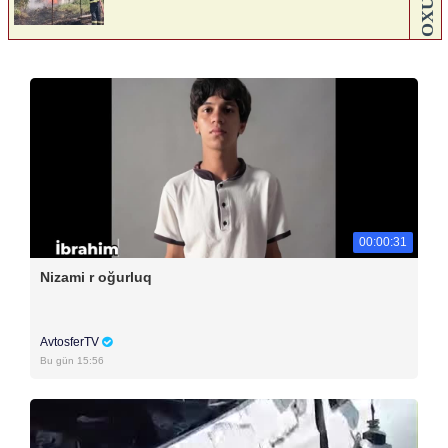
00:00:31
Nizami r oğurluq
AvtosferTV
Bu gün 15:56