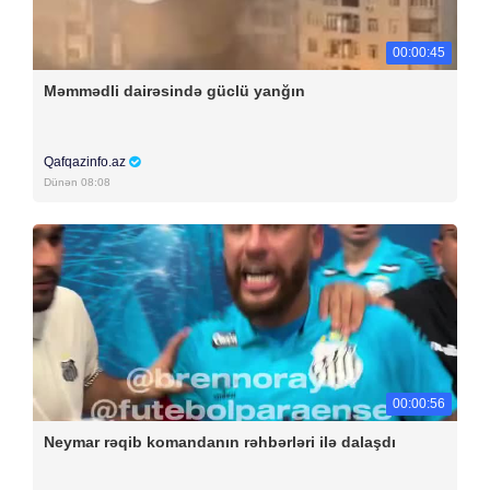
00:00:45
Məmmədli dairəsində güclü yanğın
Qafqazinfo.az
Dünən 08:08
00:00:56
Neymar rəqib komandanın rəhbərləri ilə dalaşdı