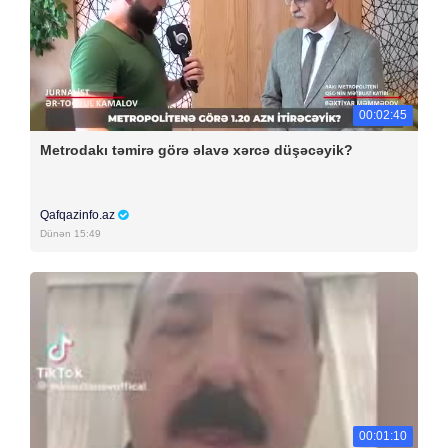
00:02:45
Metrodakı təmirə görə əlavə xərcə düşəcəyik?
Qafqazinfo.az
Dünən 15:49
00:01:10