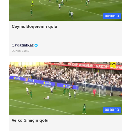
00:00:13
Ceyms Boqerenin qolu
Qafqazinfo.az
Dünən 21:49
00:00:13
Velko Simiçin qolu