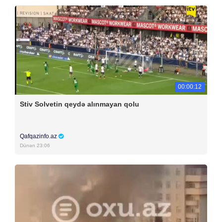
00:00:12
Stiv Solvetin qeydə alınmayan qolu
Qafqazinfo.az
Dünən 23:06