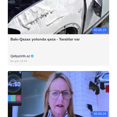
00:00:25
Bakı-Qazax yolunda qəza - Yaralılar var
Qafqazinfo.az
Bu gün 15:44
00:00:26