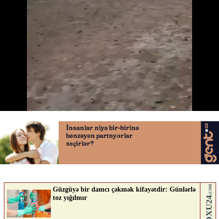
ABŞ-də meşə yanğınları
24.04.2026
0
QAFQAZINFO.AZ
ABUNƏ OL
Nə düşünürsən?