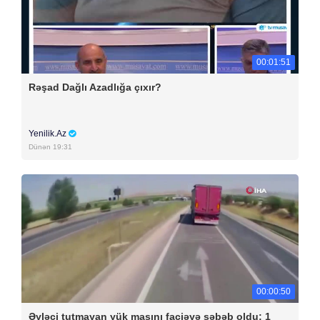
00:01:51
Rəşad Dağlı Azadlığa çıxır?
Yenilik.Az
Dünən 19:31
00:00:50
Əyləci tutmayan yük maşını faciəyə səbəb oldu: 1