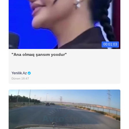
00:01:03
"Ana olmaq şansım yoxdur"
Yenilik.Az
Dünən 16:47