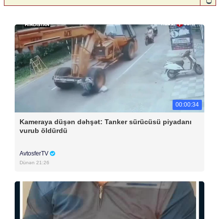
00:00:34
Kameraya düşən dəhşət: Tanker sürücüsü piyadanı
vurub öldürdü
AvtosferTV
Dünən 21:26