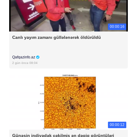
00:00:16
Canlı yayım zamanı güllələnərək öldürüldü
Qafqazinfo.az
2 gün öncə 08:04
00:00:12
Günəşin indiyədək çəkilmiş ən dəqiq görüntüləri