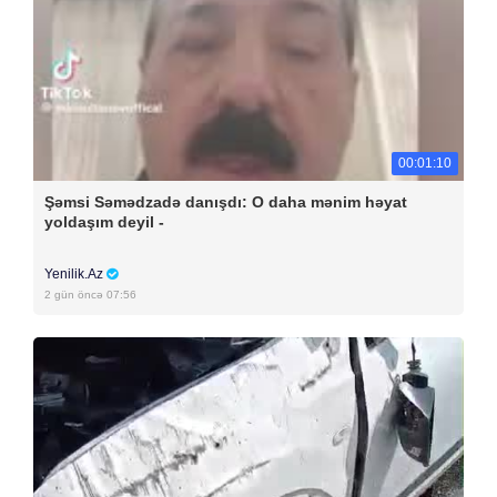
00:01:10
Şəmsi Səmədzadə danışdı: O daha mənim həyat
yoldaşım deyil -
Yenilik.Az
2 gün öncə 07:56