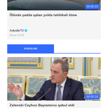
00:00:33
Ölümlə yadda qalan yolda təhlükəli ötmə
AvtosferTV
Dünən 16:45
POPULYAR
00:00:18
Zelenski Ceyhun Bayramovu qəbul etdi