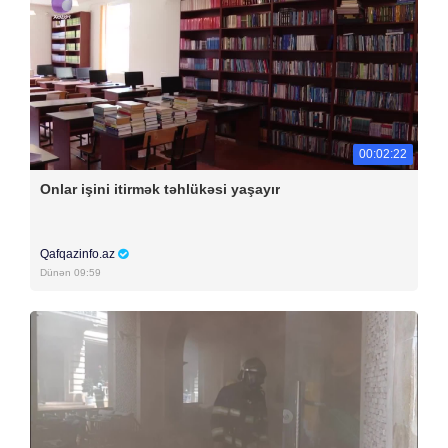
00:02:22
Onlar işini itirmək təhlükəsi yaşayır
Qafqazinfo.az
Dünən 09:59