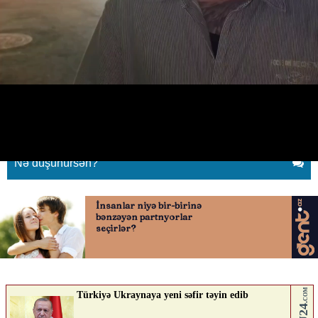
Çinli iş adamı 7 min borca görə
Azərbaycana gəldi:
23.04.2026
0
BAKUPOST.AZ
ABUNƏ OL
Nə düşünürsən?