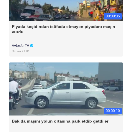
00:00:35
Piyada keçidindən istifadə etməyən piyadanı maşın
vurdu
AvtosferTV
Dünən 21:01
00:00:10
Bakıda maşını yolun ortasına park etdib getdilər