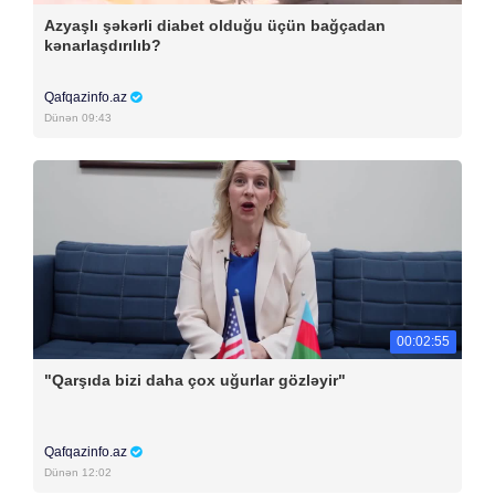
Azyaşlı şəkərli diabet olduğu üçün bağçadan
kənarlaşdırılıb?
Qafqazinfo.az
Dünən 09:43
00:02:55
"Qarşıda bizi daha çox uğurlar gözləyir"
Qafqazinfo.az
Dünən 12:02