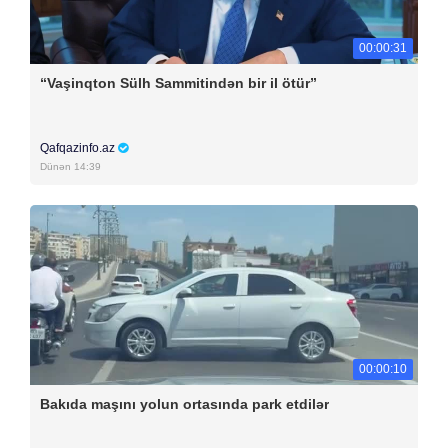
00:00:31
“Vaşinqton Sülh Sammitindən bir il ötür”
Qafqazinfo.az
Dünən 14:39
00:00:10
Bakıda maşını yolun ortasında park etdilər