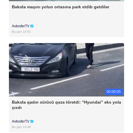
Bakıda maşını yolun ortasına park etdib getdilər
AvtosferTV
Bu gün 14:51
00:00:05
Bakıda qadın sürücü qəza törətdi: “Hyundai” əks yola
çıxdı
AvtosferTV
Bu gün 12:48