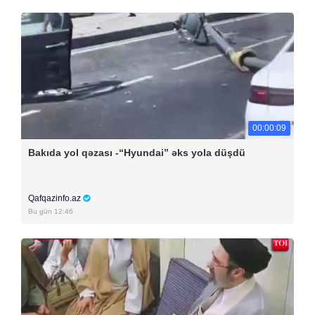
00:00:09
Bakıda yol qəzası -“Hyundai” əks yola düşdü
Qafqazinfo.az
Bu gün 12:46