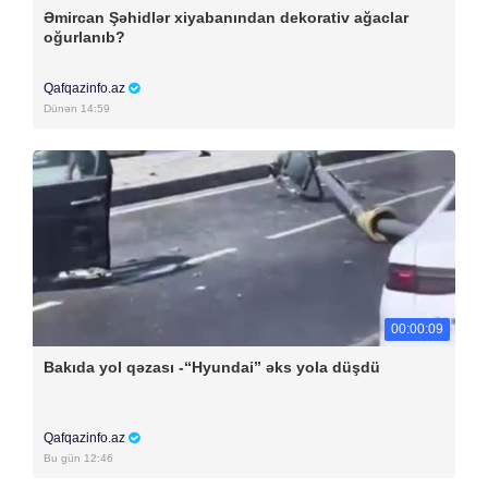
Əmircan Şəhidlər xiyabanından dekorativ ağaclar
oğurlanıb?
Qafqazinfo.az
Dünən 14:59
00:00:09
Bakıda yol qəzası -“Hyundai” əks yola düşdü
Qafqazinfo.az
Bu gün 12:46