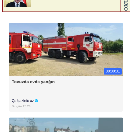
00:00:31
Tovuzda evdə yanğın
Qafqazinfo.az
Bu gün 15:20