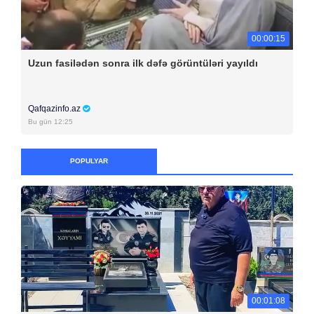
00:00:15
Uzun fasilədən sonra ilk dəfə görüntüləri yayıldı
Qafqazinfo.az
Bu gün 12:25
POPULYAR
00:01:08