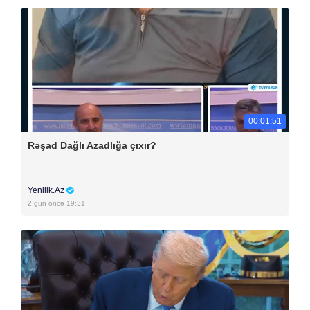
00:01:51
Rəşad Dağlı Azadlığa çıxır?
Yenilik.Az
2 gün öncə 19:31