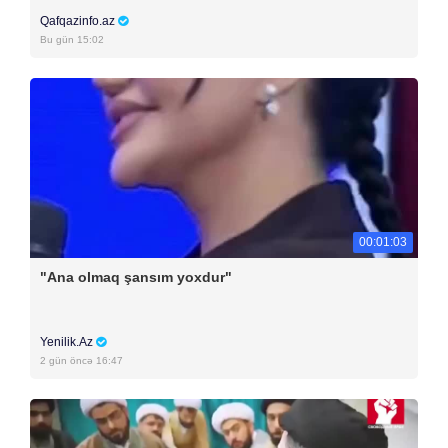
Qafqazinfo.az
Bu gün 15:02
00:01:03
"Ana olmaq şansım yoxdur"
Yenilik.Az
2 gün öncə 16:47