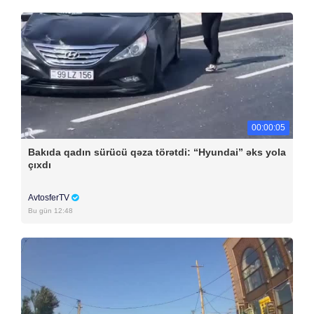
00:00:05
Bakıda qadın sürücü qəza törətdi: “Hyundai” əks yola
çıxdı
AvtosferTV
Bu gün 12:48