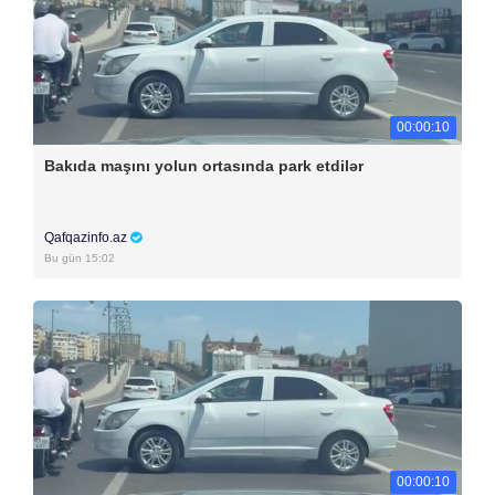
00:00:10
Bakıda maşını yolun ortasında park etdilər
Qafqazinfo.az
Bu gün 15:02
00:00:10