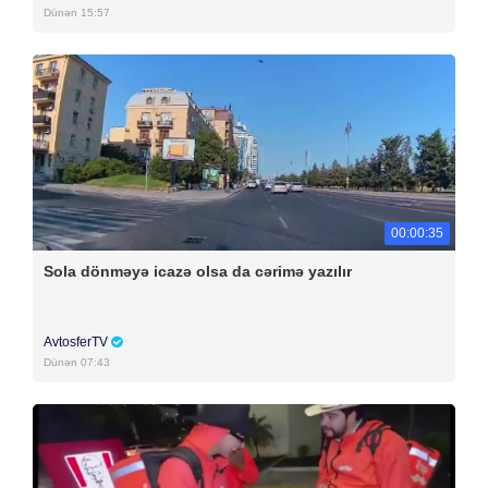
Dünən 15:57
00:00:35
Sola dönməyə icazə olsa da cərimə yazılır
AvtosferTV
Dünən 07:43