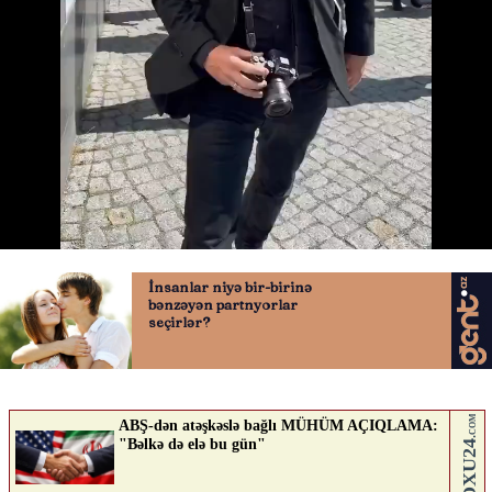
Pəhləvinin üzərinə boya atdılar
23.04.2026
0
QAFQAZINFO.AZ
ABUNƏ OL
Nə düşünürsən?