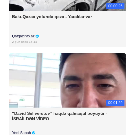
00:00:25
Bakı-Qazax yolunda qəza - Yaralılar var
Qafqazinfo.az
2 gün öncə 15:44
00:01:29
“David Seliverstov” haqda qalmaqal böyüyür -
İSRAİLDƏN VİDEO
Yeni Sabah