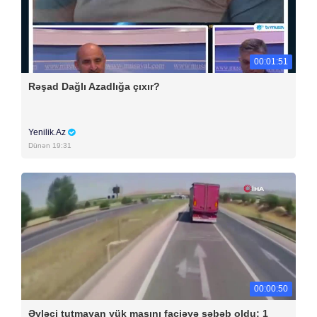
00:01:51
Rəşad Dağlı Azadlığa çıxır?
Yenilik.Az
Dünən 19:31
00:00:50
Əyləci tutmayan yük maşını faciəyə səbəb oldu: 1