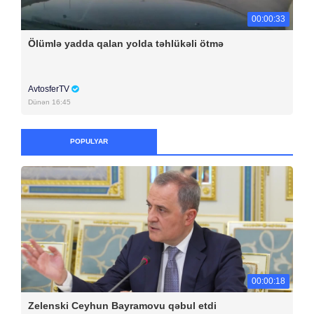
00:00:33
Ölümlə yadda qalan yolda təhlükəli ötmə
AvtosferTV
Dünən 16:45
POPULYAR
00:00:18
Zelenski Ceyhun Bayramovu qəbul etdi