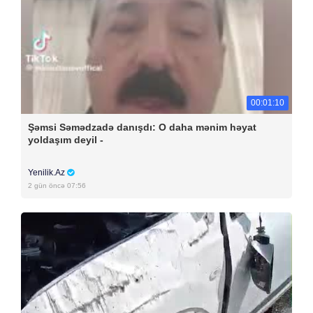
00:01:10
Şəmsi Səmədzadə danışdı: O daha mənim həyat
yoldaşım deyil -
Yenilik.Az
2 gün öncə 07:56