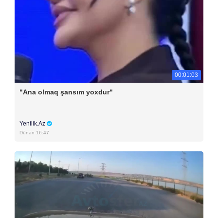
00:01:03
"Ana olmaq şansım yoxdur"
Yenilik.Az
Dünən 16:47