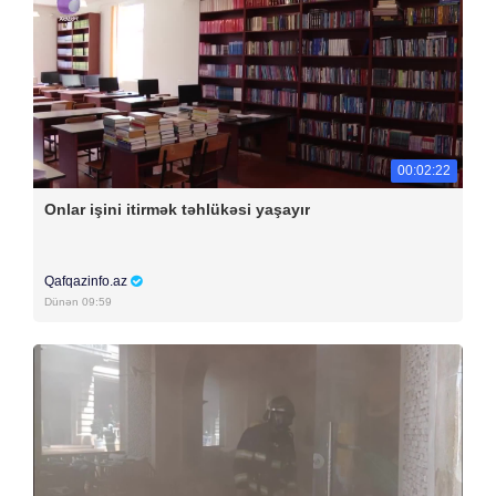
00:02:22
Onlar işini itirmək təhlükəsi yaşayır
Qafqazinfo.az
Dünən 09:59