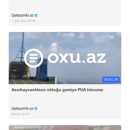
Qafqazinfo.az
2 gün öncə 20:46
00:01:30
Azərbaycanlıların olduğu gəmiyə PUA hücumu
Qafqazinfo.az
Dünən 12:18