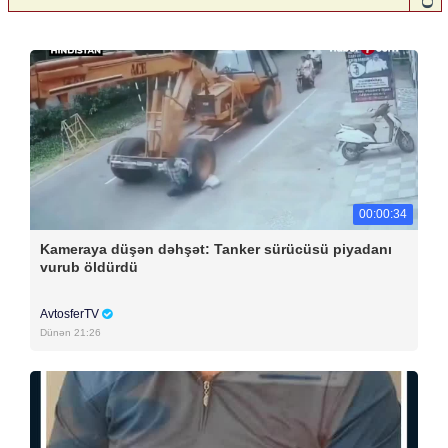
00:00:34
Kameraya düşən dəhşət: Tanker sürücüsü piyadanı
vurub öldürdü
AvtosferTV
Dünən 21:26