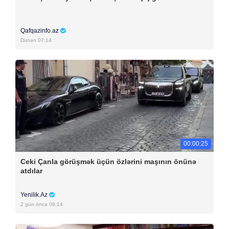
Qafqazinfo.az
Dünən 07:14
00:00:25
Ceki Çanla görüşmək üçün özlərini maşının önünə
atdılar
Yenilik.Az
2 gün öncə 08:14