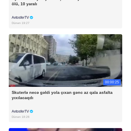
ölü, 10 yaralı
AvtosferTV
Dünən 19:27
00:00:25
Skuterlə necə gəldi yola çıxan gənc az qala asfalta
yıxılacaqdı
AvtosferTV
Dünən 18:26