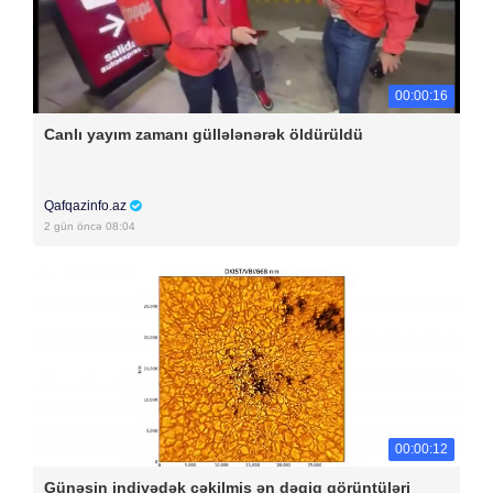
00:00:16
Canlı yayım zamanı güllələnərək öldürüldü
Qafqazinfo.az
2 gün öncə 08:04
00:00:12
Günəşin indiyədək çəkilmiş ən dəqiq görüntüləri