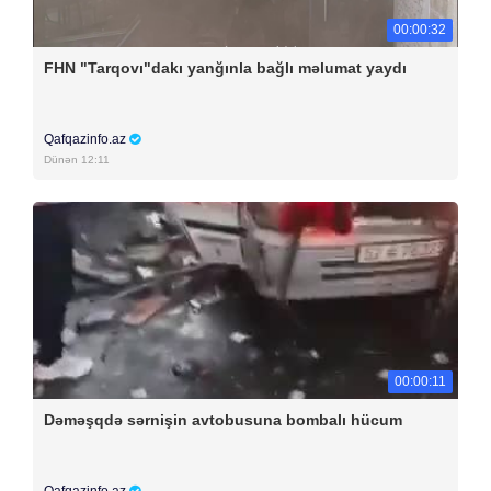
00:00:32
FHN "Tarqovı"dakı yanğınla bağlı məlumat yaydı
Qafqazinfo.az
Dünən 12:11
00:00:11
Dəməşqdə sərnişin avtobusuna bombalı hücum