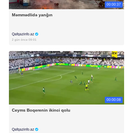
00:00:37
Məmmədlidə yanğın
Qafqazinfo.az
2 gün öncə 09:01
00:00:08
Ceyms Boqerenin ikinci qolu
Qafqazinfo.az