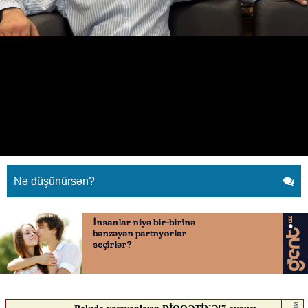
Tahir İmanov - İndi onların çoxu
həbsdədir
21.04.2026
0
YENI SABAH
ABUNƏ OL
Tahir İmanov - İndi onların çoxu həbsdədir
Nə düşünürsən?