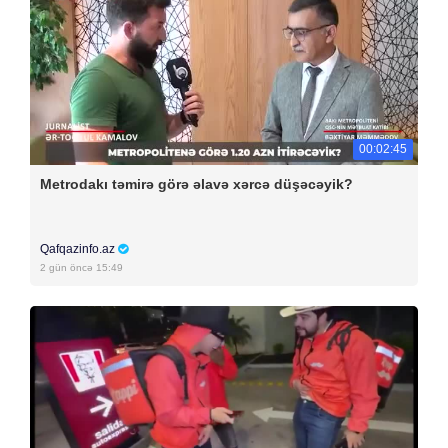
00:02:45
Metrodakı təmirə görə əlavə xərcə düşəcəyik?
Qafqazinfo.az
2 gün öncə 15:49