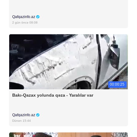
Qafqazinfo.az
2 gün öncə 08:08
00:00:25
Bakı-Qazax yolunda qəza - Yaralılar var
Qafqazinfo.az
Dünən 15:44