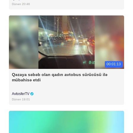
Dünən 20:46
00:01:13
Qəzaya səbəb olan qadın avtobus sürücüsü ilə
mübahisə etdi
AvtosferTV
Dünən 19:01