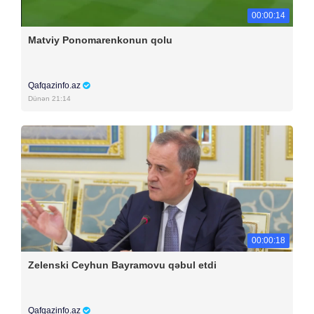
00:00:14
Matviy Ponomarenkonun qolu
Qafqazinfo.az
Dünən 21:14
00:00:18
Zelenski Ceyhun Bayramovu qəbul etdi
Qafqazinfo.az