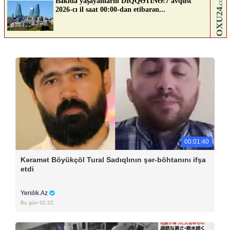
00:01:40
Kəramət Böyükçöl Tural Sadıqlının şər-böhtanını ifşa
etdi
Yenilik.Az
Bu gün 02:22