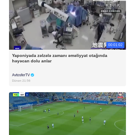
00:01:02
Yaponiyada zəlzələ zamanı əməliyyat otağında
həyəcan dolu anlar
AvtosferTV
Dünən 21:56