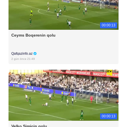
00:00:13
Ceyms Boqerenin qolu
Qafqazinfo.az
2 gün öncə 21:49
00:00:13
Velko Simiçin qolu