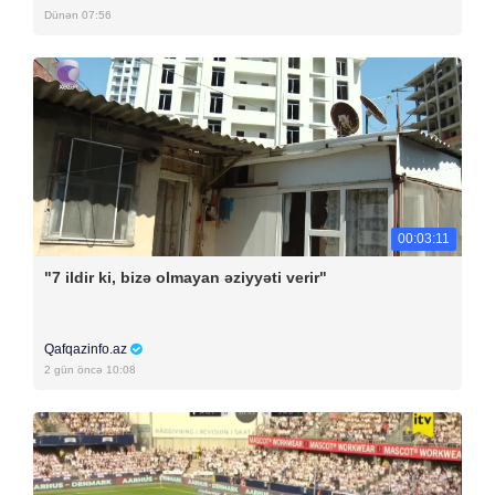
Dünən 07:56
00:03:11
"7 ildir ki, bizə olmayan əziyyəti verir"
Qafqazinfo.az
2 gün öncə 10:08