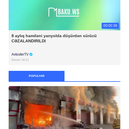
00:00:38
8 aylıq hamiləni yarıyolda düşürdən sürücü
CƏZALANDIRILDI
AvtosferTV
Dünən 18:21
POPULYAR