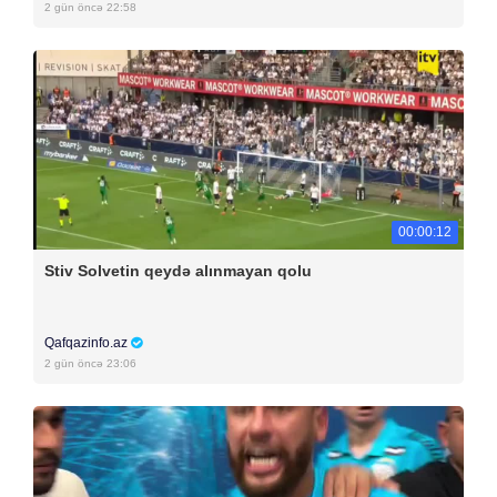
2 gün öncə 22:58
00:00:12
Stiv Solvetin qeydə alınmayan qolu
Qafqazinfo.az
2 gün öncə 23:06