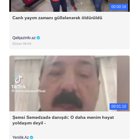
00:00:16
Canlı yayım zamanı güllələnərək öldürüldü
Qafqazinfo.az
Dünən 08:04
00:01:10
Şəmsi Səmədzadə danışdı: O daha mənim həyat
yoldaşım deyil -
Yenilik.Az