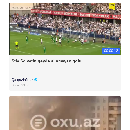
00:00:12
Stiv Solvetin qeydə alınmayan qolu
Qafqazinfo.az
Dünən 23:06