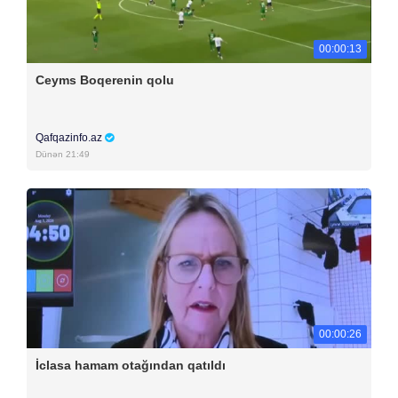
00:00:13
Ceyms Boqerenin qolu
Qafqazinfo.az
Dünən 21:49
00:00:26
İclasa hamam otağından qatıldı