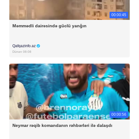
00:00:45
Məmmədli dairəsində güclü yanğın
Qafqazinfo.az
Dünən 08:08
00:00:56
Neymar rəqib komandanın rəhbərləri ilə dalaşdı