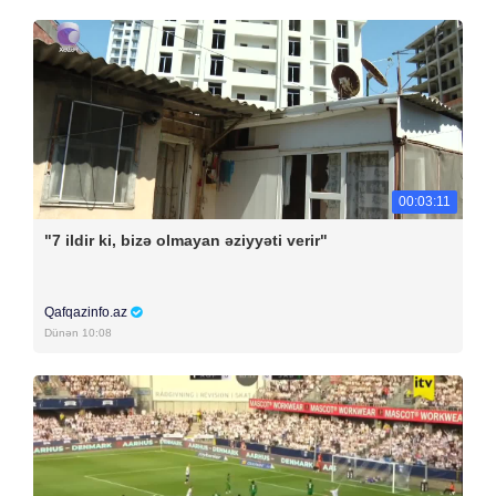
00:03:11
"7 ildir ki, bizə olmayan əziyyəti verir"
Qafqazinfo.az
Dünən 10:08