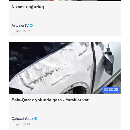
Nizami r oğurluq
AvtosferTV
Bu gün 15:56
00:00:25
Bakı-Qazax yolunda qəza - Yaralılar var
Qafqazinfo.az
Bu gün 15:44