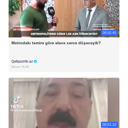
00:02:45
Metrodakı təmirə görə əlavə xərcə düşəcəyik?
Qafqazinfo.az
Dünən 15:49
00:01:10