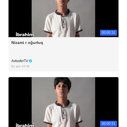
00:00:31
Nizami r oğurluq
AvtosferTV
Bu gün 15:58
00:00:31