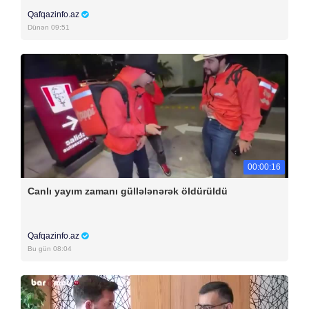
Qafqazinfo.az
Dünən 09:51
00:00:16
Canlı yayım zamanı güllələnərək öldürüldü
Qafqazinfo.az
Bu gün 08:04