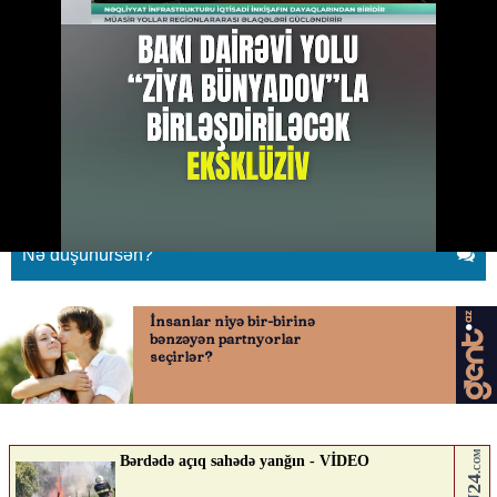
“Bakı Dairəvi yolu Ziya Bünyadov
prospekti ilə birləşdiriləcək”
21.04.2026
0
QAFQAZINFO.AZ
ABUNƏ OL
Nə düşünürsən?