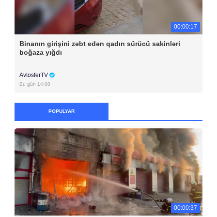
00:00:17
Binanın girişini zəbt edən qadın sürücü sakinləri
boğaza yığdı
AvtosferTV
Bu gün 14:00
POPULYAR
00:00:37