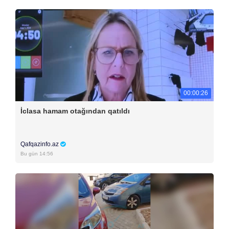
00:00:26
İclasa hamam otağından qatıldı
Qafqazinfo.az
Bu gün 14:56