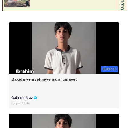
00:00:31
Bakıda yeniyetməyə qarşı cinayət
Qafqazinfo.az
Bu gün 16:04