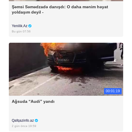
Şəmsi Səmədzadə danışdı: O daha mənim həyat
yoldaşım deyil -
Yenilik.Az
Bu gün 07:56
00:01:19
Ağsuda “Audi” yandı
Qafqazinfo.az
2 gün öncə 19:59