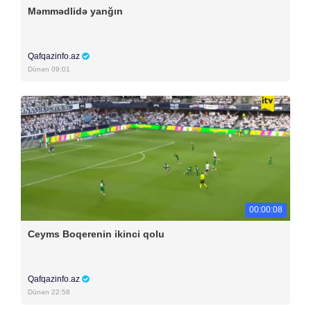
Məmmədlidə yanğın
Qafqazinfo.az
Dünən 09:01
00:00:08
Ceyms Boqerenin ikinci qolu
Qafqazinfo.az
Dünən 22:58