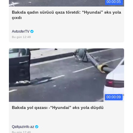
00:00:05
Bakıda qadın sürücü qəza törətdi: “Hyundai” əks yola
çıxdı
AvtosferTV
Bu gün 12:48
00:00:09
Bakıda yol qəzası -“Hyundai” əks yola düşdü
Qafqazinfo.az
Bu gün 12:46