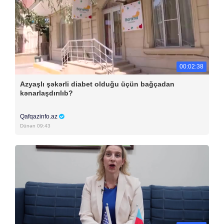
00:02:38
Azyaşlı şəkərli diabet olduğu üçün bağçadan
kənarlaşdırılıb?
Qafqazinfo.az
Dünən 09:43