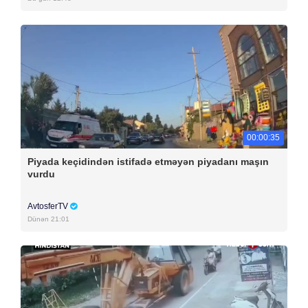
00:00:35
Piyada keçidindən istifadə etməyən piyadanı maşın
vurdu
AvtosferTV
Dünən 21:01