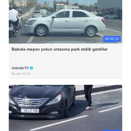
00:00:10
Bakıda maşını yolun ortasına park etdib getdilər
AvtosferTV
Bu gün 14:51