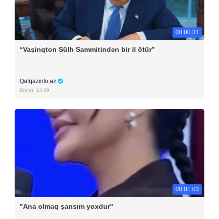
00:00:31
“Vaşinqton Sülh Sammitindən bir il ötür”
Qafqazinfo.az
Dünən 14:39
00:01:03
"Ana olmaq şansım yoxdur"