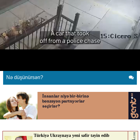
Oğurladıqları avtomobillə
polisdən qaçan şəxslər qəzaya
düşüblər
20.04.2026
0
AVTOSFERTV
ABUNƏ OL
Nə düşünürsən?