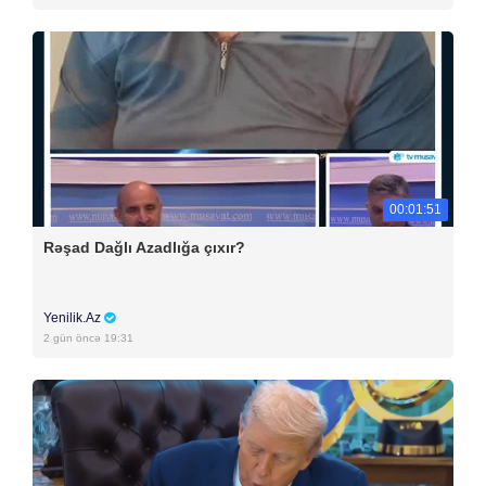
00:01:51
Rəşad Dağlı Azadlığa çıxır?
Yenilik.Az
2 gün öncə 19:31