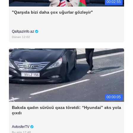
00:02:55
"Qarşıda bizi daha çox uğurlar gözləyir"
Qafqazinfo.az
Dünən 12:02
00:00:05
Bakıda qadın sürücü qəza törətdi: “Hyundai” əks yola
çıxdı
AvtosferTV
Bu gün 12:48