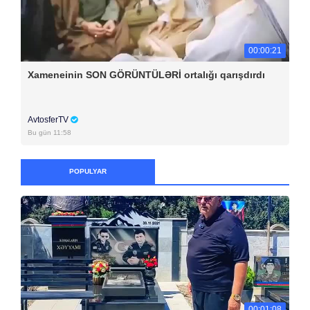
00:00:21
Xameneinin SON GÖRÜNTÜLƏRİ ortalığı qarışdırdı
AvtosferTV
Bu gün 11:58
POPULYAR
00:01:08