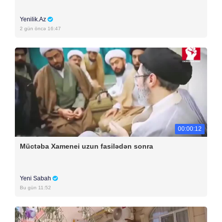
Yenilik.Az
2 gün öncə 16:47
00:00:12
Müctəba Xamenei uzun fasilədən sonra
Yeni Sabah
Bu gün 11:52