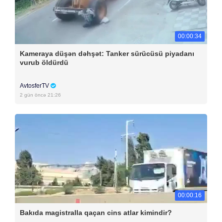
00:00:34
Kameraya düşən dəhşət: Tanker sürücüsü piyadanı
vurub öldürdü
AvtosferTV
2 gün öncə 21:26
00:00:16
Bakıda magistralla qaçan cins atlar kimindir?