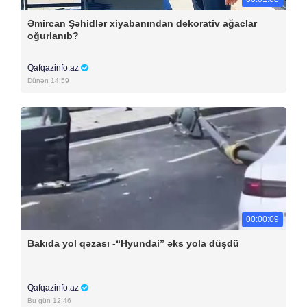
Əmircan Şəhidlər xiyabanından dekorativ ağaclar
oğurlanıb?
Qafqazinfo.az
Dünən 14:59
00:00:09
Bakıda yol qəzası -“Hyundai” əks yola düşdü
Qafqazinfo.az
Bu gün 12:46