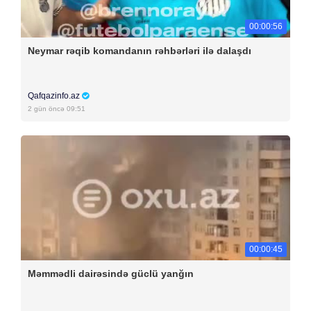
00:00:56
Neymar rəqib komandanın rəhbərləri ilə dalaşdı
Qafqazinfo.az
2 gün öncə 09:51
00:00:45
Məmmədli dairəsində güclü yanğın