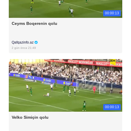
00:00:13
Ceyms Boqerenin qolu
Qafqazinfo.az
2 gün öncə 21:49
00:00:13
Velko Simiçin qolu