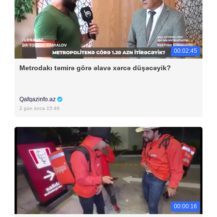
00:02:45
Metrodakı təmirə görə əlavə xərcə düşəcəyik?
Qafqazinfo.az
2 gün öncə 15:49
00:00:16