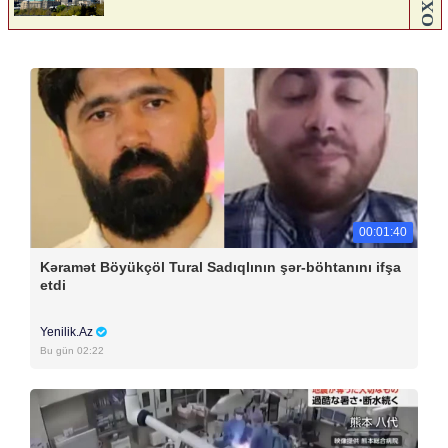
00:01:40
Kəramət Böyükçöl Tural Sadıqlının şər-böhtanını ifşa
etdi
Yenilik.Az
Bu gün 02:22