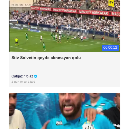
00:00:12
Stiv Solvetin qeydə alınmayan qolu
Qafqazinfo.az
2 gün öncə 23:06