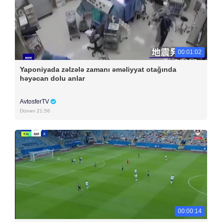
00:01:02
Yaponiyada zəlzələ zamanı əməliyyat otağında
həyəcan dolu anlar
AvtosferTV
Dünən 21:56
00:00:14