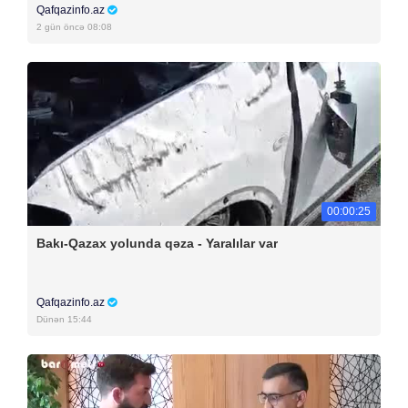
Qafqazinfo.az
2 gün öncə 08:08
00:00:25
Bakı-Qazax yolunda qəza - Yaralılar var
Qafqazinfo.az
Dünən 15:44