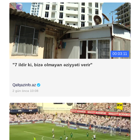
00:03:11
"7 ildir ki, bizə olmayan əziyyəti verir"
Qafqazinfo.az
2 gün öncə 10:08