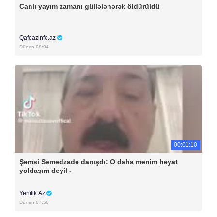
Canlı yayım zamanı güllələnərək öldürüldü
Qafqazinfo.az
Dünən 08:04
00:01:10
Şəmsi Səmədzadə danışdı: O daha mənim həyat
yoldaşım deyil -
Yenilik.Az
Dünən 07:56