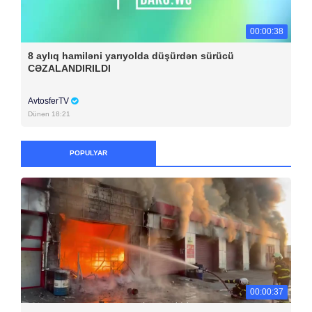
00:00:38
8 aylıq hamiləni yarıyolda düşürdən sürücü
CƏZALANDIRILDI
AvtosferTV
Dünən 18:21
POPULYAR
00:00:37