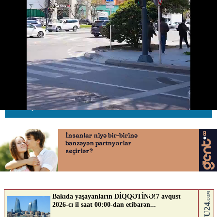
Bu küçədə sərbəst hərəkət təmin
edildi
17.04.2026
0
AVTOSFERTV
ABUNƏ OL
Nə düşünürsən?