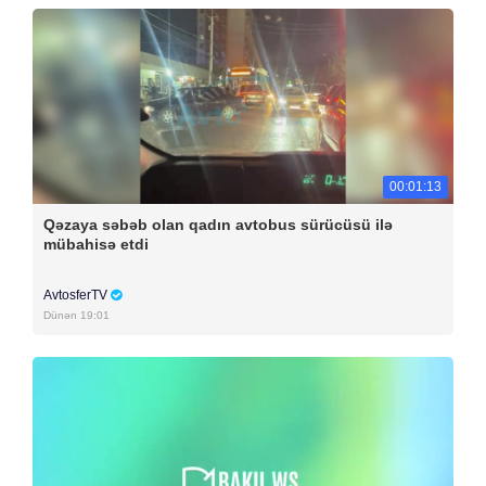
00:01:13
Qəzaya səbəb olan qadın avtobus sürücüsü ilə
mübahisə etdi
AvtosferTV
Dünən 19:01