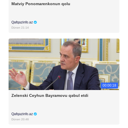
Matviy Ponomarenkonun qolu
Qafqazinfo.az
Dünən 21:14
00:00:18
Zelenski Ceyhun Bayramovu qəbul etdi
Qafqazinfo.az
Dünən 20:46