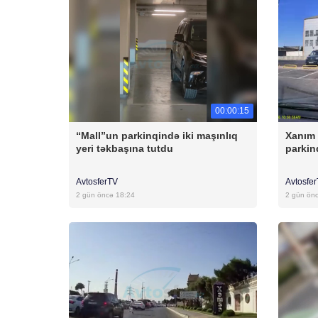
00:00:15
“Mall”un parkinqində iki maşınlıq
Xanım 
yeri təkbaşına tutdu
parkin
AvtosferTV
Avtosfe
2 gün öncə 18:24
2 gün ön