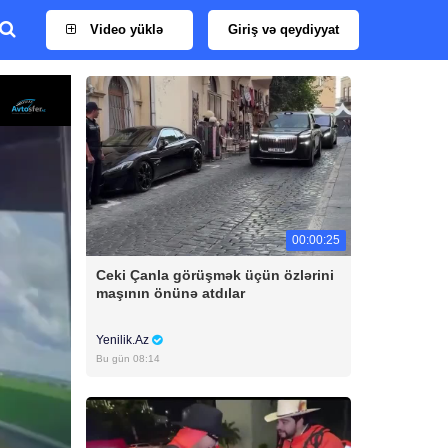
Video yüklə
Giriş və qeydiyyat
00:00:25
Ceki Çanla görüşmək üçün özlərini
maşının önünə atdılar
Yenilik.Az
Bu gün 08:14