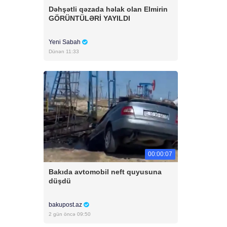
Dəhşətli qəzada həlak olan Elmirin
GÖRÜNTÜLƏRİ YAYILDI
Yeni Sabah
Dünən 11:33
00:00:07
Bakıda avtomobil neft quyusuna
düşdü
bakupost.az
2 gün öncə 09:50