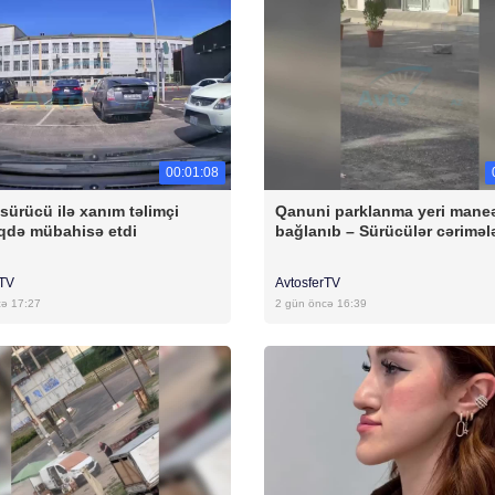
00:01:08
sürücü ilə xanım təlimçi
Qanuni parklanma yeri maneə
qdə mübahisə etdi
bağlanıb – Sürücülər cəriməl
rTV
AvtosferTV
cə 17:27
2 gün öncə 16:39