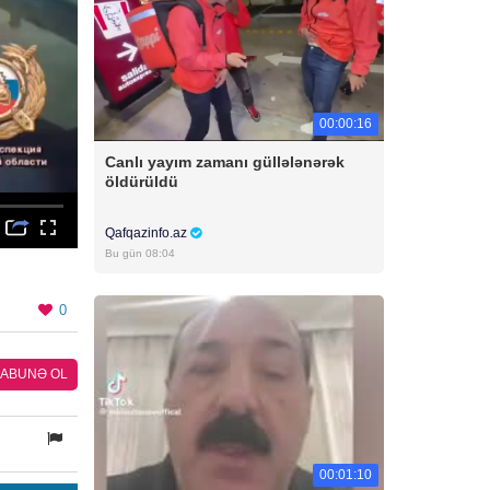
00:00:16
Canlı yayım zamanı güllələnərək
öldürüldü
Qafqazinfo.az
Bu gün 08:04
0
ABUNƏ OL
00:01:10