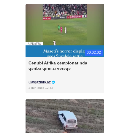
00:02:02
Cənubi Afrika çempionatında
qəribə qırmızı vərəqə
Qafqazinfo.az
2 gün öncə 12:42