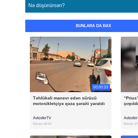
Nə düşünürsən?
BUNLARA DA BAX
00:00:33
Təhlükəli manevr edən sürücü
“Prius
motosikletçiyə qəza şəraiti yaratdı
çırpıld
AvtosferTV
Avtosfe
Dünən 18:02
Dünən 17