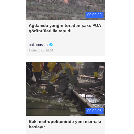
00:00:33
Ağdamda yanğın törədən şəxs PUA
görüntüləri ilə tapıldı
bakupost.az
2 gün öncə 10:01
00:08:06
Bakı metropolitenində yeni mərhələ
başlayır