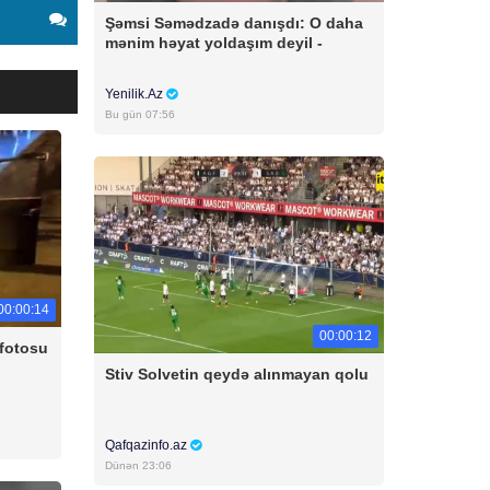
Şəmsi Səmədzadə danışdı: O daha
mənim həyat yoldaşım deyil -
Yenilik.Az
Bu gün 07:56
00:00:14
00:00:12
 fotosu
Stiv Solvetin qeydə alınmayan qolu
Qafqazinfo.az
Dünən 23:06