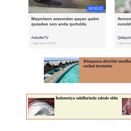
00:00:25
Maşınların arasından qaçan qadın
Xerson
qəzadan son anda qurtuldu
vuruld
AvtosferTV
Qafqazi
2 gün öncə 14:33
2 gün ön