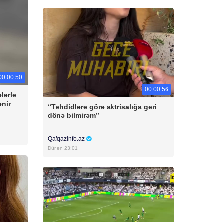
00:00:50
00:00:56
lərlə
ənir
“Təhdidlərə görə aktrisalığa geri
dönə bilmirəm”
Qafqazinfo.az
Dünən 23:01