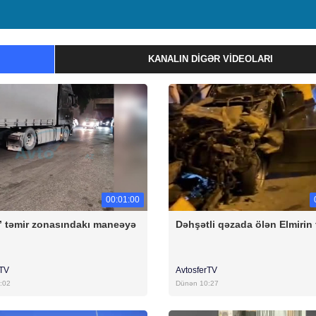
KANALIN DIGƏR VIDEOLARI
00:01:00
” təmir zonasındakı maneəyə
Dəhşətli qəzada ölən Elmirin
ı
rTV
AvtosferTV
:02
Dünən 10:27