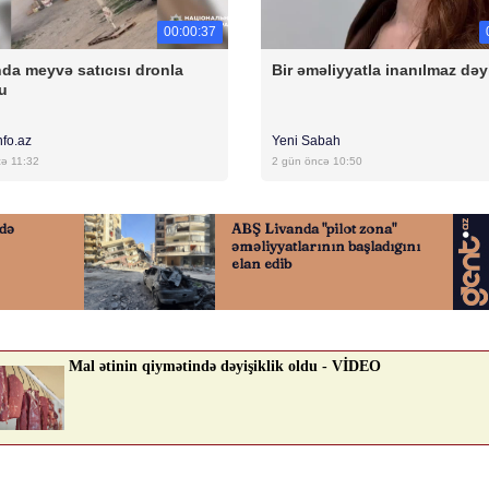
00:00:37
da meyvə satıcısı dronla
Bir əməliyyatla inanılmaz dəyi
u
nfo.az
Yeni Sabah
cə 11:32
2 gün öncə 10:50