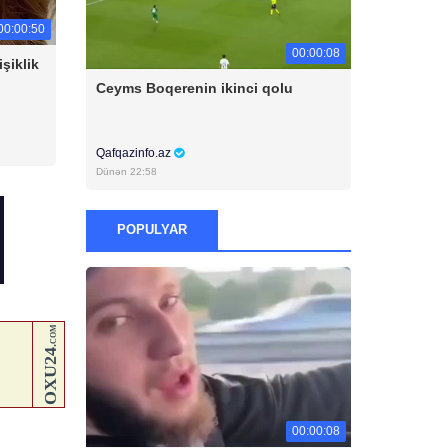
00:00:50
00:00:08
şiklik
Ceyms Boqerenin ikinci qolu
Qafqazinfo.az
Dünən 22:58
POPULYAR
00:00:08