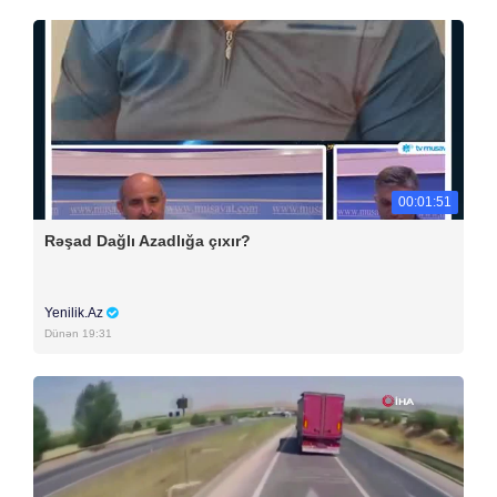
00:01:51
Rəşad Dağlı Azadlığa çıxır?
Yenilik.Az
Dünən 19:31