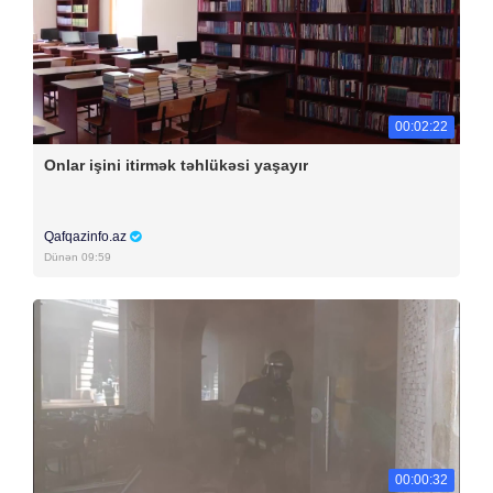
00:02:22
Onlar işini itirmək təhlükəsi yaşayır
Qafqazinfo.az
Dünən 09:59
00:00:32