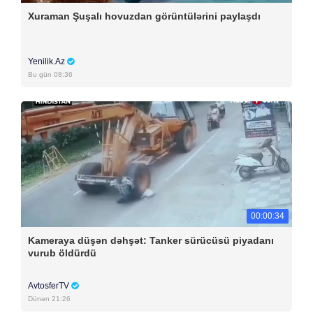
Xuraman Şuşalı hovuzdan görüntülərini paylaşdı
Yenilik.Az
Bu gün 08:36
00:00:34
Kameraya düşən dəhşət: Tanker sürücüsü piyadanı
vurub öldürdü
AvtosferTV
Dünən 21:26