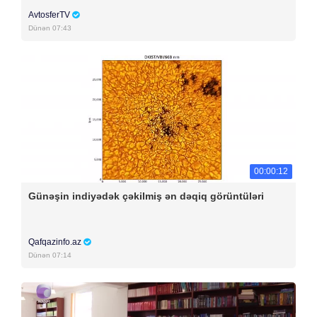
AvtosferTV
Dünən 07:43
00:00:12
Günəşin indiyədək çəkilmiş ən dəqiq görüntüləri
Qafqazinfo.az
Dünən 07:14