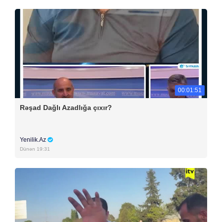
00:01:51
Rəşad Dağlı Azadlığa çıxır?
Yenilik.Az
Dünən 19:31