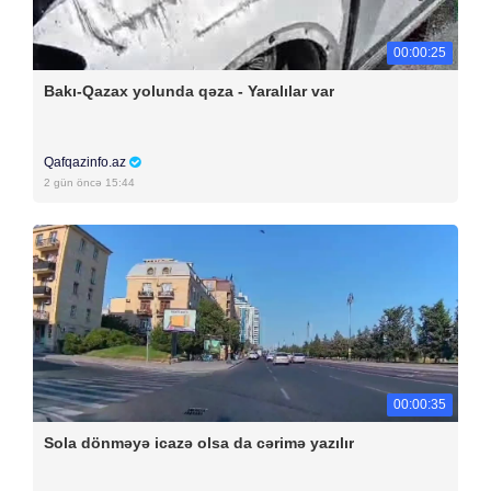
00:00:25
Bakı-Qazax yolunda qəza - Yaralılar var
Qafqazinfo.az
2 gün öncə 15:44
00:00:35
Sola dönməyə icazə olsa da cərimə yazılır