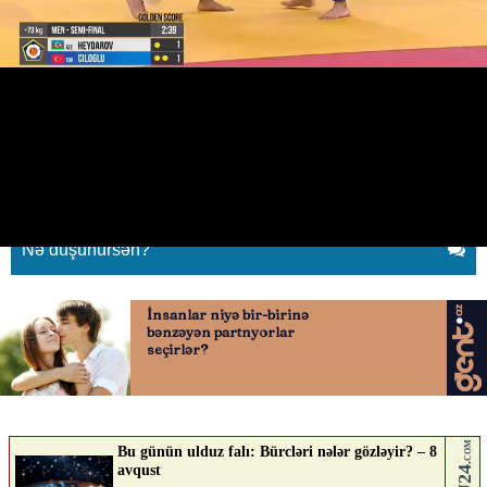
Hidayət Heydərov AÇ-nin
finalında
17.04.2026
0
QAFQAZINFO.AZ
ABUNƏ OL
Nə düşünürsən?