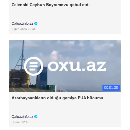
Zelenski Ceyhun Bayramovu qəbul etdi
Qafqazinfo.az
2 gün öncə 20:46
00:01:30
Azərbaycanlıların olduğu gəmiyə PUA hücumu
Qafqazinfo.az
Dünən 12:18