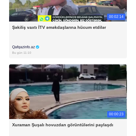
00:02:14
Şəkiliş vaxtı İTV əməkdaşlarına hücum etdilər
Qafqazinfo.az
Bu gün 11:10
00:00:23
Xuraman Şuşalı hovuzdan görüntülərini paylaşdı