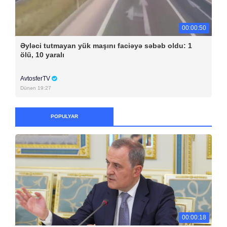
00:00:50
Əyləci tutmayan yük maşını faciəyə səbəb oldu: 1
ölü, 10 yaralı
AvtosferTV
Dünən 19:27
POPULYAR
00:00:18