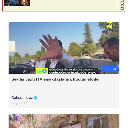
00:02:14
Şəkiliş vaxtı İTV əməkdaşlarına hücum etdilər
Qafqazinfo.az
Bu gün 11:10