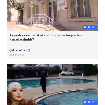
00:02:38
Azyaşlı şəkərli diabet olduğu üçün bağçadan
kənarlaşdırılıb?
Qafqazinfo.az
Bu gün 09:43
00:00:23