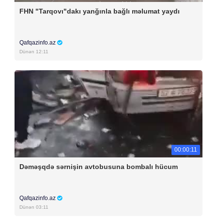
FHN "Tarqovı"dakı yanğınla bağlı məlumat yaydı
Qafqazinfo.az
Dünən 12:11
00:00:11
Dəməşqdə sərnişin avtobusuna bombalı hücum
Qafqazinfo.az
Dünən 03:11