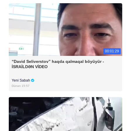
00:01:29
“David Seliverstov” haqda qalmaqal böyüyür -
İSRAİLDƏN VİDEO
Yeni Sabah
Dünən 15:57