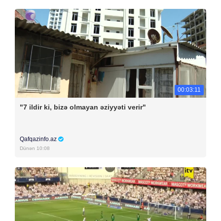
00:03:11
"7 ildir ki, bizə olmayan əziyyəti verir"
Qafqazinfo.az
Dünən 10:08