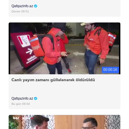
Qafqazinfo.az
Dünən 09:51
00:00:16
Canlı yayım zamanı güllələnərək öldürüldü
Qafqazinfo.az
Bu gün 08:04