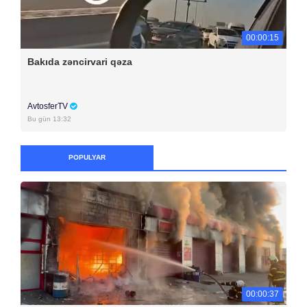
00:00:15
Bakıda zəncirvari qəza
AvtosferTV
Bu gün 13:32
POPULYAR
00:00:37