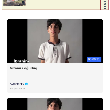
00:00:31
Nizami r oğurluq
AvtosferTV
Bu gün 15:58