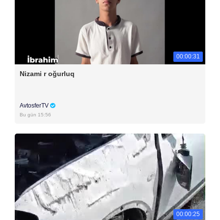
00:00:31
Nizami r oğurluq
AvtosferTV
Bu gün 15:56
00:00:25