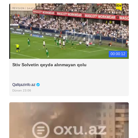
00:00:12
Stiv Solvetin qeydə alınmayan qolu
Qafqazinfo.az
Dünən 23:06