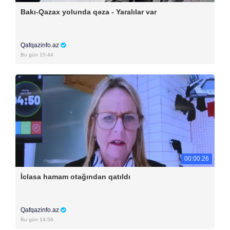
Bakı-Qazax yolunda qəza - Yaralılar var
Qafqazinfo.az
Bu gün 15:44
00:00:26
İclasa hamam otağından qatıldı
Qafqazinfo.az
Bu gün 14:56