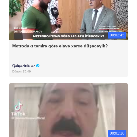
00:02:45
Metrodakı təmirə görə əlavə xərcə düşəcəyik?
Qafqazinfo.az
Dünən 15:49
00:01:10