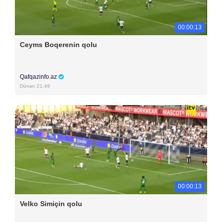
00:00:13
Ceyms Boqerenin qolu
Qafqazinfo.az
Dünən 21:49
00:00:13
Velko Simiçin qolu