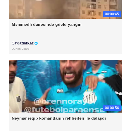
00:00:45
Məmmədli dairəsində güclü yanğın
Qafqazinfo.az
Dünən 08:08
00:00:56
Neymar rəqib komandanın rəhbərləri ilə dalaşdı