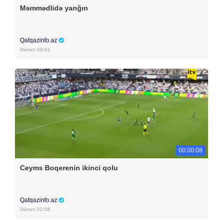
Məmmədlidə yanğın
Qafqazinfo.az
Dünən 09:01
00:00:08
Ceyms Boqerenin ikinci qolu
Qafqazinfo.az
Dünən 22:58