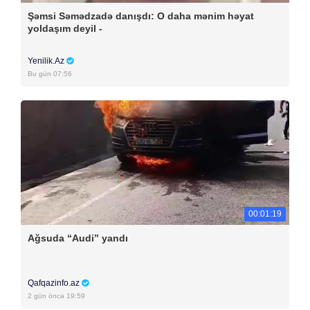
Şəmsi Səmədzadə danışdı: O daha mənim həyat
yoldaşım deyil -
Yenilik.Az
Bu gün 07:56
00:01:19
Ağsuda “Audi” yandı
Qafqazinfo.az
2 gün öncə 19:59