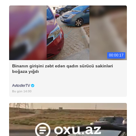
00:00:17
Binanın girişini zəbt edən qadın sürücü sakinləri
boğaza yığdı
AvtosferTV
Bu gün 14:00