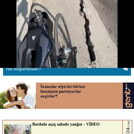
Sabunçu körpüsündə gözlənilən
nəticə - Yol çökdü
16.04.2026
0
QAFQAZINFO.AZ
ABUNƏ OL
Nə düşünürsən?