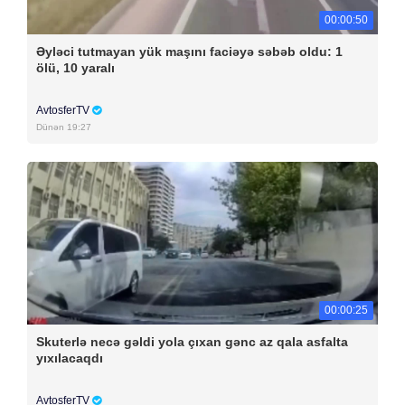
00:00:50
Əyləci tutmayan yük maşını faciəyə səbəb oldu: 1
ölü, 10 yaralı
AvtosferTV
Dünən 19:27
00:00:25
Skuterlə necə gəldi yola çıxan gənc az qala asfalta
yıxılacaqdı
AvtosferTV