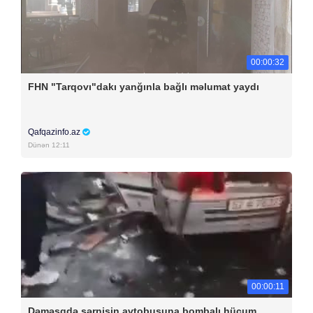
00:00:32
FHN "Tarqovı"dakı yanğınla bağlı məlumat yaydı
Qafqazinfo.az
Dünən 12:11
00:00:11
Dəməşqdə sərnişin avtobusuna bombalı hücum