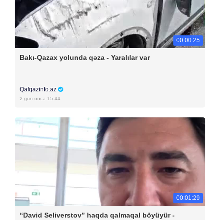
00:00:25
Bakı-Qazax yolunda qəza - Yaralılar var
Qafqazinfo.az
2 gün öncə 15:44
00:01:29
“David Seliverstov” haqda qalmaqal böyüyür -