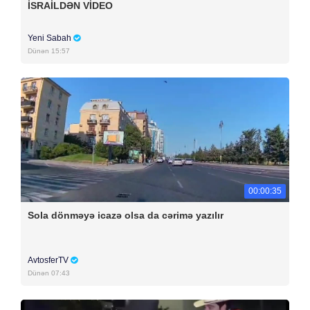
İSRAİLDƏN VİDEO
Yeni Sabah
Dünən 15:57
00:00:35
Sola dönməyə icazə olsa da cərimə yazılır
AvtosferTV
Dünən 07:43