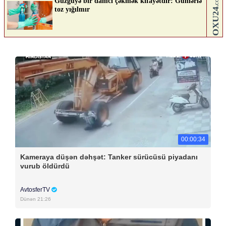
00:00:34
Kameraya düşən dəhşət: Tanker sürücüsü piyadanı
vurub öldürdü
AvtosferTV
Dünən 21:26