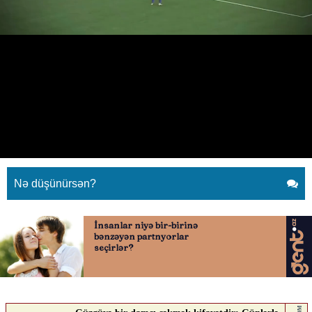
“Şamaxı” - “Qarabağ” oyununda
mübahisəli epizod
12.04.2026
0
QAFQAZINFO.AZ
ABUNƏ OL
“Şamaxı” - “Qarabağ” oyununda mübahisəli epizod
Nə düşünürsən?