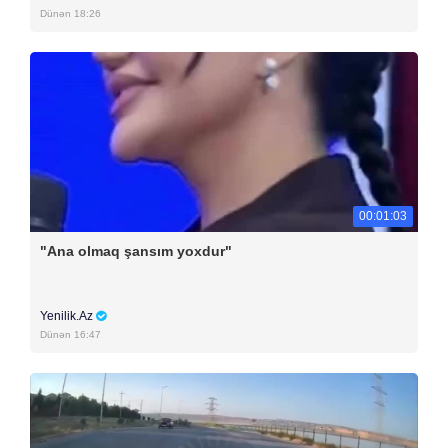
Dünən 18:26
00:01:03
"Ana olmaq şansım yoxdur"
Yenilik.Az
Dünən 16:47