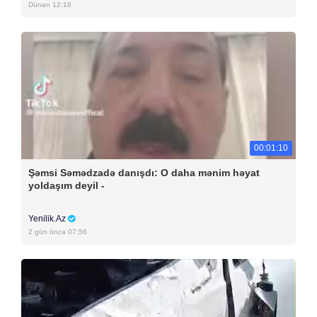
Dünən 12:18
00:01:10
Şəmsi Səmədzadə danışdı: O daha mənim həyat
yoldaşım deyil -
Yenilik.Az
2 gün öncə 07:56