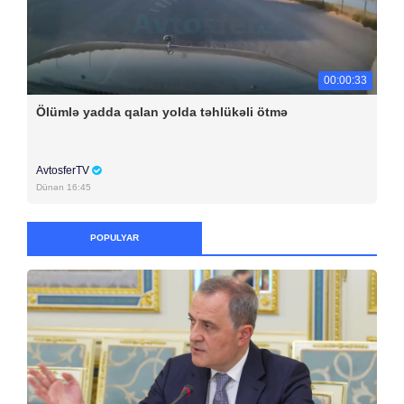
00:00:33
Ölümlə yadda qalan yolda təhlükəli ötmə
AvtosferTV
Dünən 16:45
POPULYAR