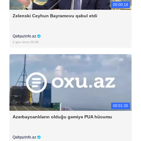
00:00:18
Zelenski Ceyhun Bayramovu qəbul etdi
Qafqazinfo.az
2 gün öncə 20:46
00:01:30
Azərbaycanlıların olduğu gəmiyə PUA hücumu
Qafqazinfo.az