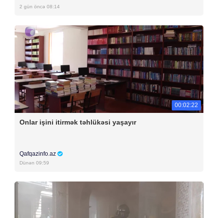
2 gün öncə 08:14
00:02:22
Onlar işini itirmək təhlükəsi yaşayır
Qafqazinfo.az
Dünən 09:59