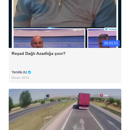
00:01:51
Rəşad Dağlı Azadlığa çıxır?
Yenilik.Az
Dünən 19:31