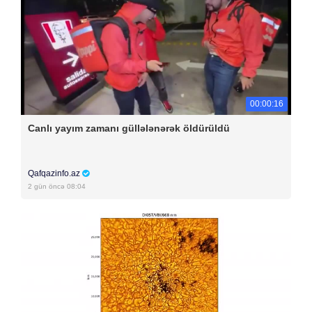
00:00:16
Canlı yayım zamanı güllələnərək öldürüldü
Qafqazinfo.az
2 gün öncə 08:04