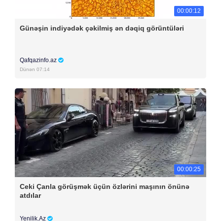
00:00:12
Günəşin indiyədək çəkilmiş ən dəqiq görüntüləri
Qafqazinfo.az
Dünən 07:14
00:00:25
Ceki Çanla görüşmək üçün özlərini maşının önünə
atdılar
Yenilik.Az