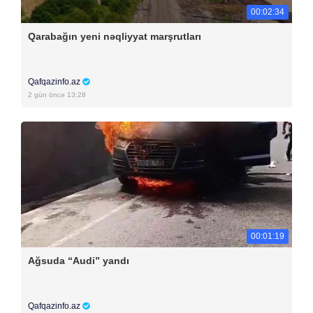
00:02:34
Qarabağın yeni nəqliyyat marşrutları
Qafqazinfo.az
2 gün öncə 13:28
00:01:19
Ağsuda “Audi” yandı
Qafqazinfo.az