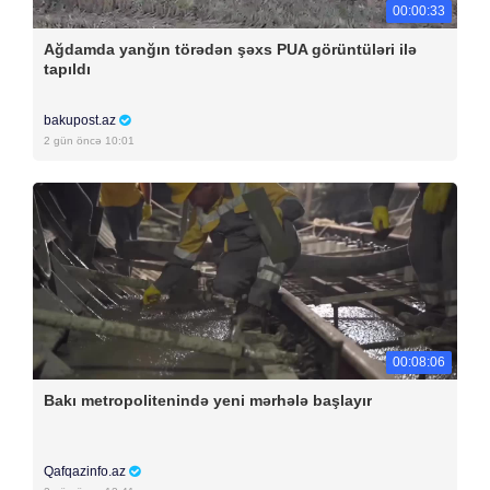
00:00:33
Ağdamda yanğın törədən şəxs PUA görüntüləri ilə
tapıldı
bakupost.az
2 gün öncə 10:01
00:08:06
Bakı metropolitenində yeni mərhələ başlayır
Qafqazinfo.az