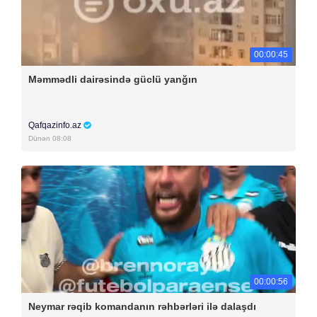
00:00:45
Məmmədli dairəsində güclü yanğın
Qafqazinfo.az
Dünən 08:08
00:00:56
Neymar rəqib komandanın rəhbərləri ilə dalaşdı