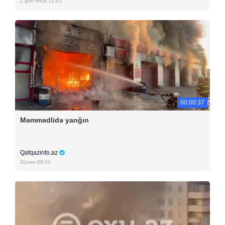
2 gün öncə 12:41
00:00:37
Məmmədlidə yanğın
Qafqazinfo.az
Dünən 09:01