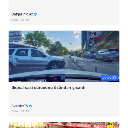
Qafqazinfo.az
Dünən 22:58
00:00:29
Siqnal səsi sürücünü özündən çıxardı
AvtosferTV
Dünən 22:43