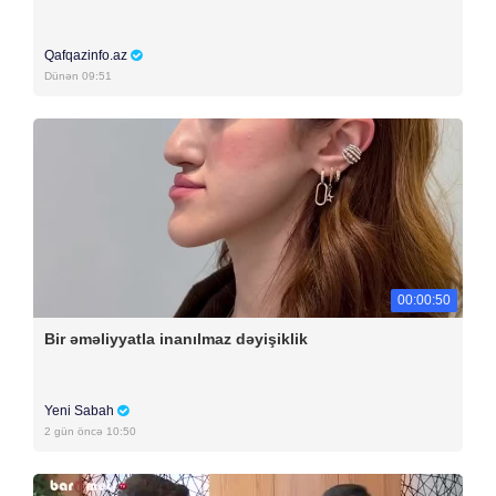
Qafqazinfo.az
Dünən 09:51
00:00:50
Bir əməliyyatla inanılmaz dəyişiklik
Yeni Sabah
2 gün öncə 10:50