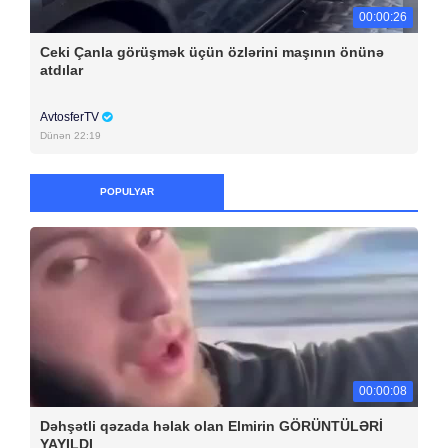
00:00:26
Ceki Çanla görüşmək üçün özlərini maşının önünə
atdılar
AvtosferTV
Dünən 22:19
POPULYAR
00:00:08
Dəhşətli qəzada həlak olan Elmirin GÖRÜNTÜLƏRİ
YAYILDI