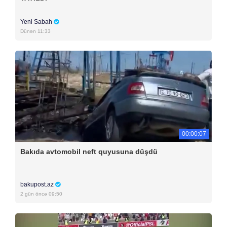
Yeni Sabah
Dünən 11:33
00:00:07
Bakıda avtomobil neft quyusuna düşdü
bakupost.az
2 gün öncə 09:50