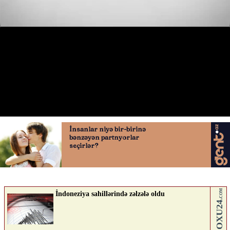
Xocasən–Lökbatan yolunda xaos
10.04.2026
0
AVTOSFERTV
ABUNƏ OL
Nə düşünürsən?