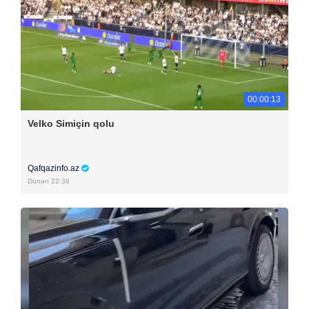
00:00:13
Velko Simiçin qolu
Qafqazinfo.az
Dünən 22:39