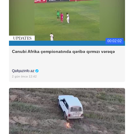
00:02:02
Cənubi Afrika çempionatında qəribə qırmızı vərəqə
Qafqazinfo.az
2 gün öncə 12:42