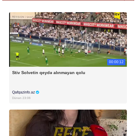
00:00:12
Stiv Solvetin qeydə alınmayan qolu
Qafqazinfo.az
Dünən 23:06