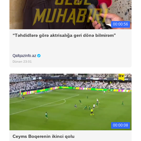
00:00:56
“Təhdidlərə görə aktrisalığa geri dönə bilmirəm”
Qafqazinfo.az
Dünən 23:01
00:00:08
Ceyms Boqerenin ikinci qolu