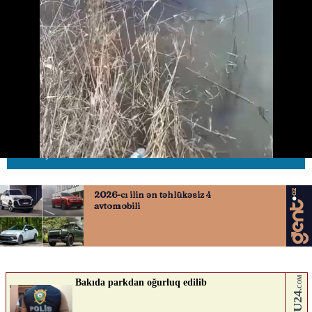
idarəetmədən çıxan avtomobil su
kanalına aşdı
25.03.2026
0
AVTOSFERTV
ABUNƏ OL
Nə düşünürsən?