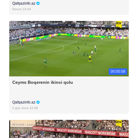
Qafqazinfo.az
Dünən 15:44
00:00:08
Ceyms Boqerenin ikinci qolu
Qafqazinfo.az
2 gün öncə 22:58