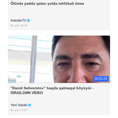
Ölümlə yadda qalan yolda təhlükəli ötmə
AvtosferTV
Bu gün 16:45
00:01:29
“David Seliverstov” haqda qalmaqal böyüyür -
İSRAİLDƏN VİDEO
Yeni Sabah
Bu gün 15:57