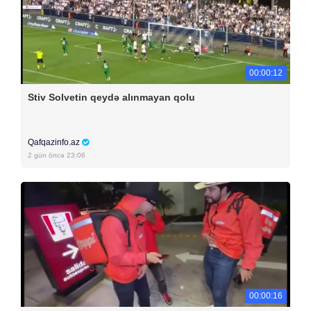
00:00:12
Stiv Solvetin qeydə alınmayan qolu
Qafqazinfo.az
2 gün öncə 23:06
00:00:16