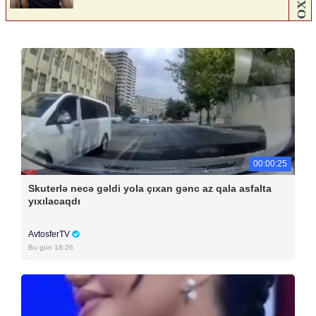
00:00:25
Skuterlə necə gəldi yola çıxan gənc az qala asfalta
yıxılacaqdı
AvtosferTV
Bu gün 18:26