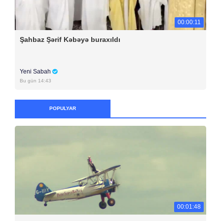
00:00:11
Şahbaz Şərif Kəbəyə buraxıldı
Yeni Sabah
Bu gün 14:43
POPULYAR
00:01:48