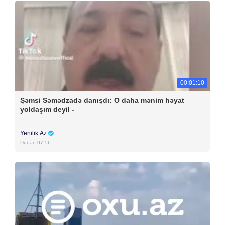
00:01:10
Şəmsi Səmədzadə danışdı: O daha mənim həyat
yoldaşım deyil -
Yenilik.Az
Dünən 07:56