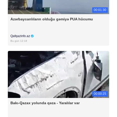
00:01:30
Azərbaycanlıların olduğu gəmiyə PUA hücumu
Qafqazinfo.az
Bu gün 12:18
00:00:25
Bakı-Qazax yolunda qəza - Yaralılar var