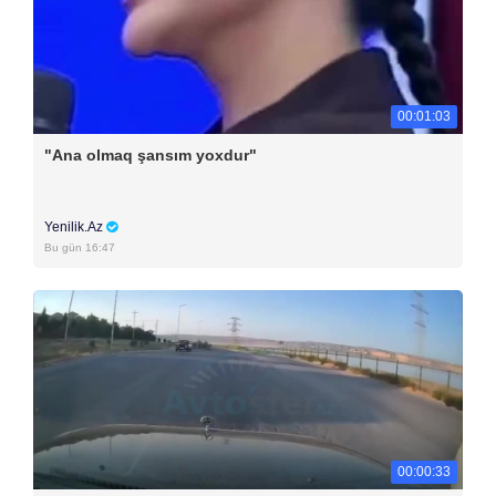
00:01:03
"Ana olmaq şansım yoxdur"
Yenilik.Az
Bu gün 16:47
00:00:33