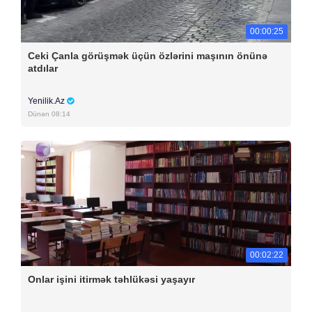
00:00:25
Ceki Çanla görüşmək üçün özlərini maşının önünə
atdılar
Yenilik.Az
Dünən 08:14
00:02:22
Onlar işini itirmək təhlükəsi yaşayır