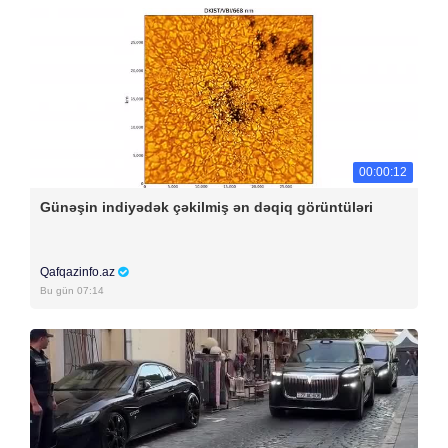
00:00:12
Günəşin indiyədək çəkilmiş ən dəqiq görüntüləri
Qafqazinfo.az
Bu gün 07:14