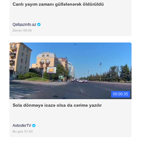
Canlı yayım zamanı güllələnərək öldürüldü
Qafqazinfo.az
Dünən 08:04
00:00:35
Sola dönməyə icazə olsa da cərimə yazılır
AvtosferTV
Bu gün 07:43