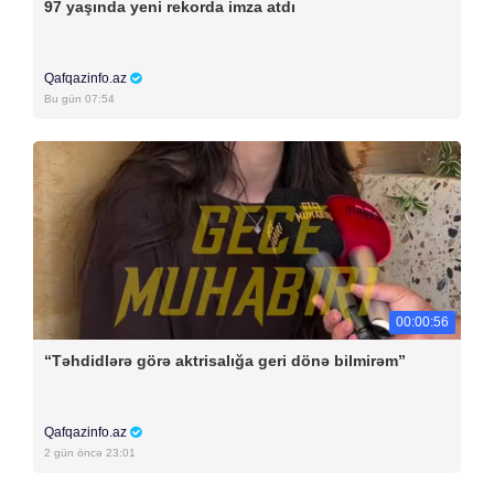
97 yaşında yeni rekorda imza atdı
Qafqazinfo.az
Bu gün 07:54
00:00:56
“Təhdidlərə görə aktrisalığa geri dönə bilmirəm”
Qafqazinfo.az
2 gün öncə 23:01