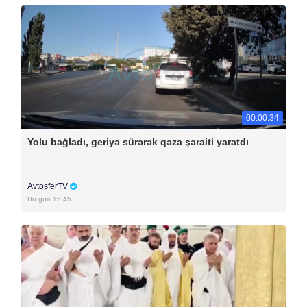
00:00:34
Yolu bağladı, geriyə sürərək qəza şəraiti yaratdı
AvtosferTV
Bu gün 15:45