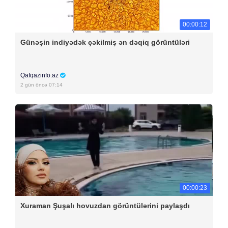
00:00:12
Günəşin indiyədək çəkilmiş ən dəqiq görüntüləri
Qafqazinfo.az
2 gün öncə 07:14
00:00:23
Xuraman Şuşalı hovuzdan görüntülərini paylaşdı