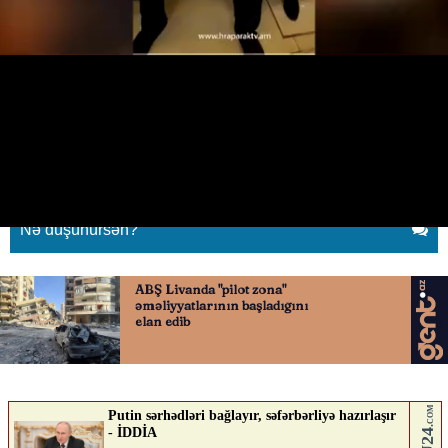
Paşinyan metroda sərnişinlə
mübahisə etdi
22.03.2026
0
QAFQAZINFO.AZ
ABUNƏ OL
Nə düşünürsən?