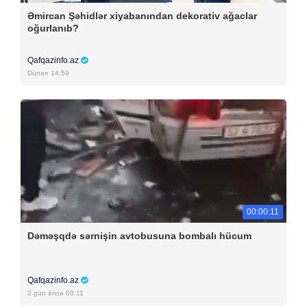
Əmircan Şəhidlər xiyabanından dekorativ ağaclar
oğurlanıb?
Qafqazinfo.az
Dünən 14:59
00:00:11
Dəməşqdə sərnişin avtobusuna bombalı hücum
Qafqazinfo.az
2 gün öncə 03:11