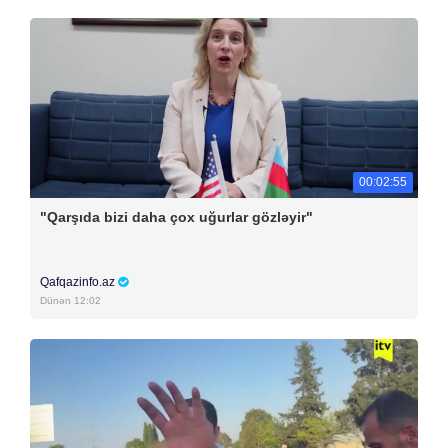
00:02:55
"Qarşıda bizi daha çox uğurlar gözləyir"
Qafqazinfo.az
Dünən 12:02