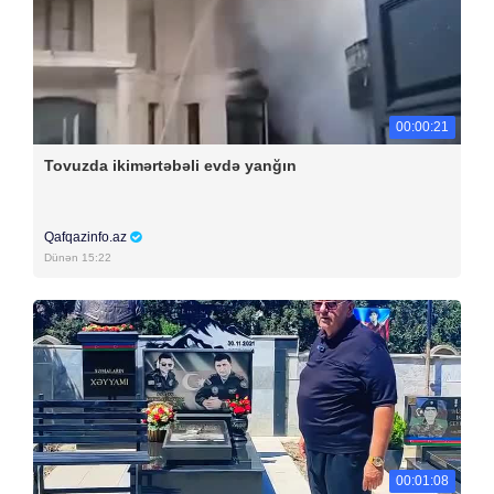
00:00:21
Tovuzda ikimərtəbəli evdə yanğın
Qafqazinfo.az
Dünən 15:22
00:01:08