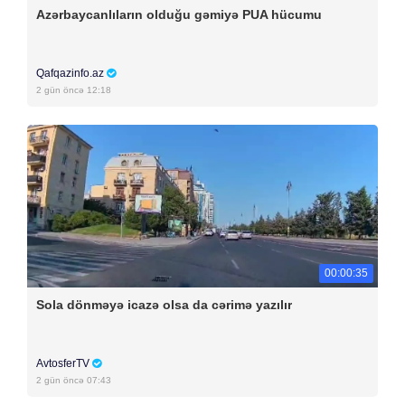
Azərbaycanlıların olduğu gəmiyə PUA hücumu
Qafqazinfo.az
2 gün öncə 12:18
00:00:35
Sola dönməyə icazə olsa da cərimə yazılır
AvtosferTV
2 gün öncə 07:43