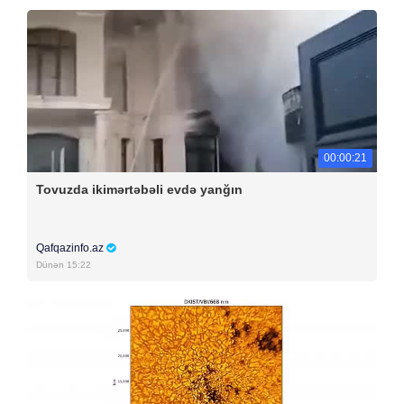
00:00:21
Tovuzda ikimərtəbəli evdə yanğın
Qafqazinfo.az
Dünən 15:22