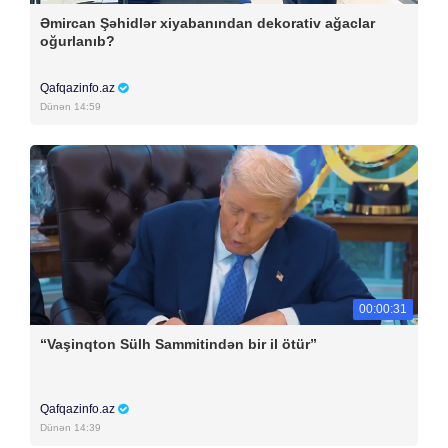
Əmircan Şəhidlər xiyabanından dekorativ ağaclar
oğurlanıb?
Qafqazinfo.az
Dünən 14:59
00:00:31
“Vaşinqton Sülh Sammitindən bir il ötür”
Qafqazinfo.az
Dünən 14:39