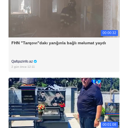
00:00:32
FHN "Tarqovı"dakı yanğınla bağlı məlumat yaydı
Qafqazinfo.az
2 gün öncə 12:11
00:01:08