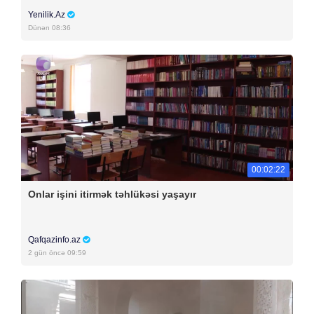
Yenilik.Az
Dünən 08:36
00:02:22
Onlar işini itirmək təhlükəsi yaşayır
Qafqazinfo.az
2 gün öncə 09:59