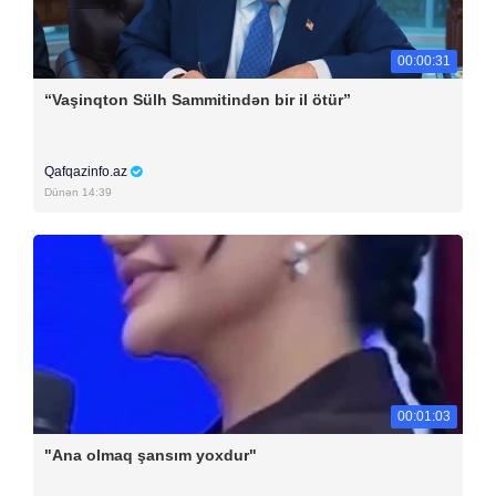
00:00:31
“Vaşinqton Sülh Sammitindən bir il ötür”
Qafqazinfo.az
Dünən 14:39
00:01:03
"Ana olmaq şansım yoxdur"