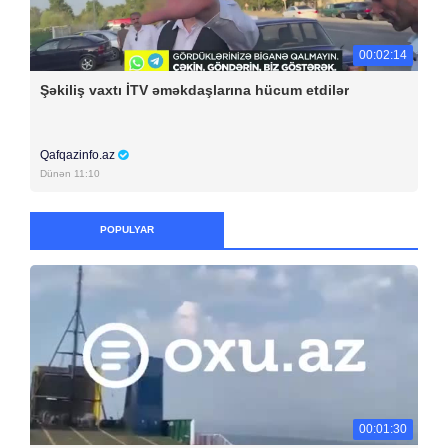
00:02:14
Şəkiliş vaxtı İTV əməkdaşlarına hücum etdilər
Qafqazinfo.az
Dünən 11:10
POPULYAR
00:01:30