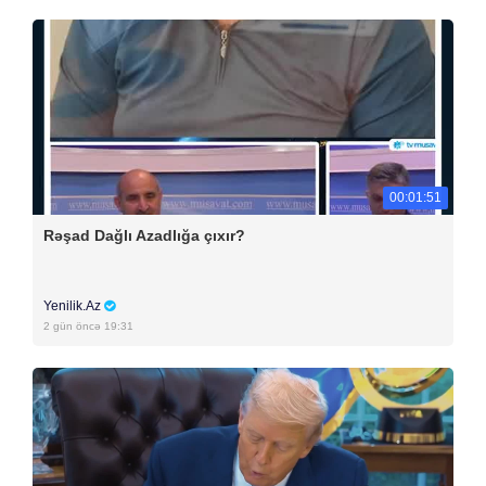
00:01:51
Rəşad Dağlı Azadlığa çıxır?
Yenilik.Az
2 gün öncə 19:31