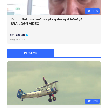
00:01:29
“David Seliverstov” haqda qalmaqal böyüyür -
İSRAİLDƏN VİDEO
Yeni Sabah
Bu gün 15:57
POPULYAR
00:01:48