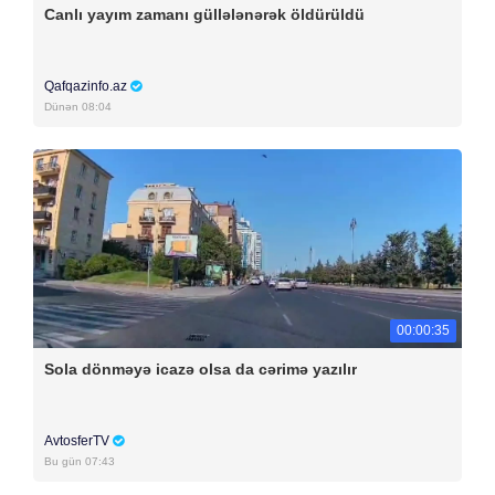
Canlı yayım zamanı güllələnərək öldürüldü
Qafqazinfo.az
Dünən 08:04
00:00:35
Sola dönməyə icazə olsa da cərimə yazılır
AvtosferTV
Bu gün 07:43