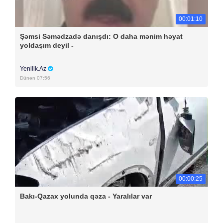
00:01:10
Şəmsi Səmədzadə danışdı: O daha mənim həyat
yoldaşım deyil -
Yenilik.Az
Dünən 07:56
00:00:25
Bakı-Qazax yolunda qəza - Yaralılar var