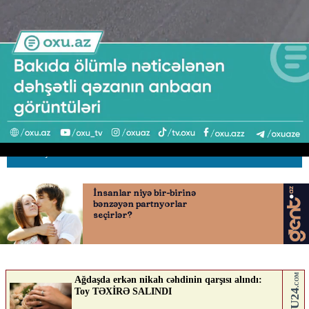
Bakıda ölümlə nəticələnən
dəhşətli qəza
19.03.2026
0
AVTOSFERTV
ABUNƏ OL
Nə düşünürsən?