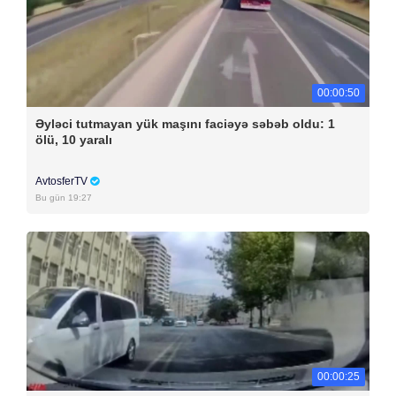
00:00:50
Əyləci tutmayan yük maşını faciəyə səbəb oldu: 1
ölü, 10 yaralı
AvtosferTV
Bu gün 19:27
00:00:25