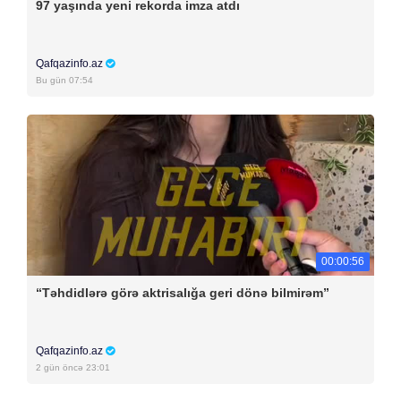
97 yaşında yeni rekorda imza atdı
Qafqazinfo.az
Bu gün 07:54
00:00:56
“Təhdidlərə görə aktrisalığa geri dönə bilmirəm”
Qafqazinfo.az
2 gün öncə 23:01