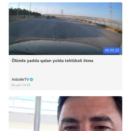
00:00:33
Ölümlə yadda qalan yolda təhlükəli ötmə
AvtosferTV
Bu gün 16:45