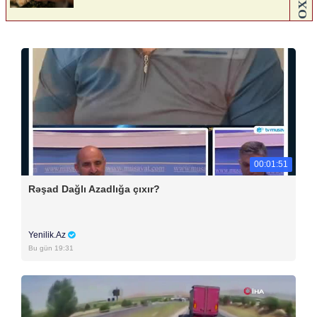
00:01:51
Rəşad Dağlı Azadlığa çıxır?
Yenilik.Az
Bu gün 19:31