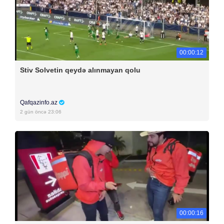
00:00:12
Stiv Solvetin qeydə alınmayan qolu
Qafqazinfo.az
2 gün öncə 23:06
00:00:16