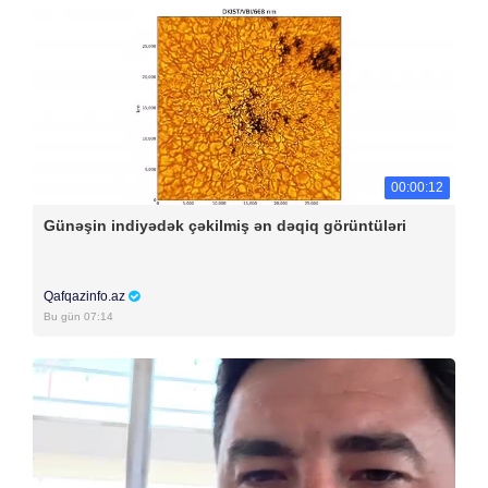
00:00:12
Günəşin indiyədək çəkilmiş ən dəqiq görüntüləri
Qafqazinfo.az
Bu gün 07:14