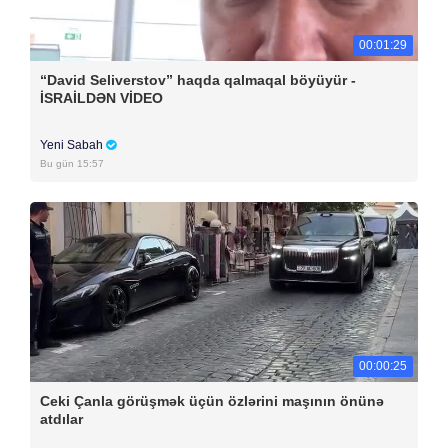
00:01:29
“David Seliverstov” haqda qalmaqal böyüyür -
İSRAİLDƏN VİDEO
Yeni Sabah
Bu gün 15:57
00:00:25
Ceki Çanla görüşmək üçün özlərini maşının önünə
atdılar