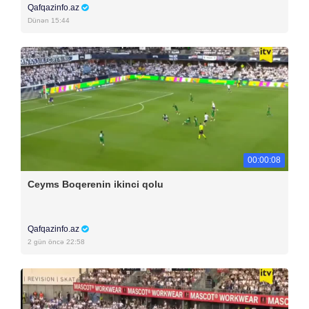
Qafqazinfo.az
Dünən 15:44
00:00:08
Ceyms Boqerenin ikinci qolu
Qafqazinfo.az
2 gün öncə 22:58