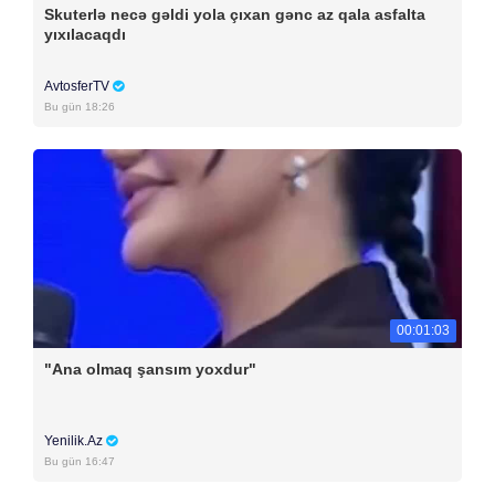
Skuterlə necə gəldi yola çıxan gənc az qala asfalta
yıxılacaqdı
AvtosferTV
Bu gün 18:26
00:01:03
"Ana olmaq şansım yoxdur"
Yenilik.Az
Bu gün 16:47