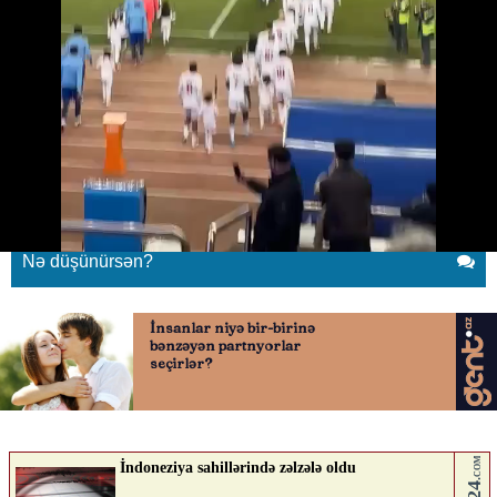
Əllərində çiçəklər...
08.03.2026
0
QAFQAZINFO.AZ
ABUNƏ OL
Əllərində çiçəklər...
Nə düşünürsən?