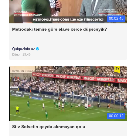
00:02:45
Metrodakı təmirə görə əlavə xərcə düşəcəyik?
Qafqazinfo.az
Dünən 15:49
00:00:12
Stiv Solvetin qeydə alınmayan qolu