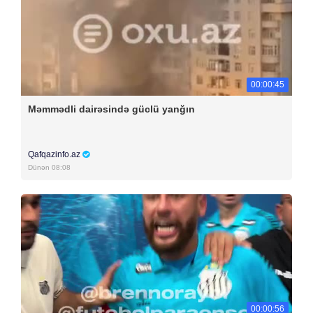
00:00:45
Məmmədli dairəsində güclü yanğın
Qafqazinfo.az
Dünən 08:08
00:00:56