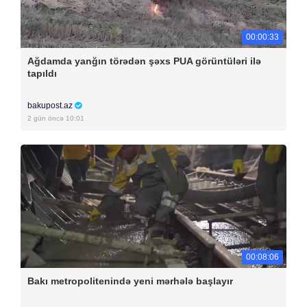
00:00:33
Ağdamda yanğın törədən şəxs PUA görüntüləri ilə
tapıldı
bakupost.az
2 gün öncə 10:01
00:08:06
Bakı metropolitenində yeni mərhələ başlayır