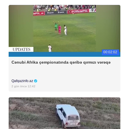
00:02:02
Cənubi Afrika çempionatında qəribə qırmızı vərəqə
Qafqazinfo.az
2 gün öncə 12:42