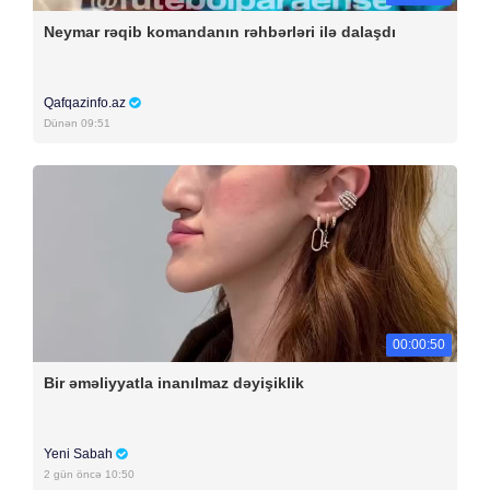
Neymar rəqib komandanın rəhbərləri ilə dalaşdı
Qafqazinfo.az
Dünən 09:51
00:00:50
Bir əməliyyatla inanılmaz dəyişiklik
Yeni Sabah
2 gün öncə 10:50