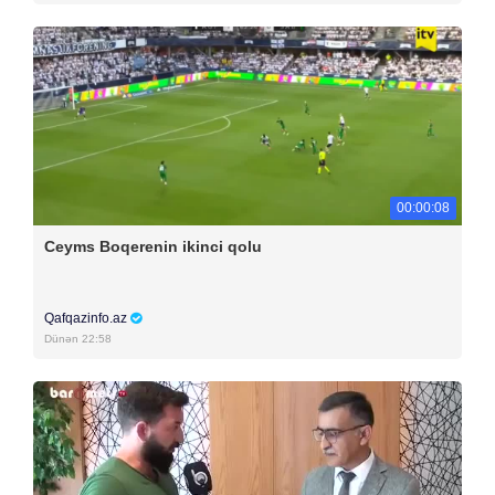
00:00:08
Ceyms Boqerenin ikinci qolu
Qafqazinfo.az
Dünən 22:58