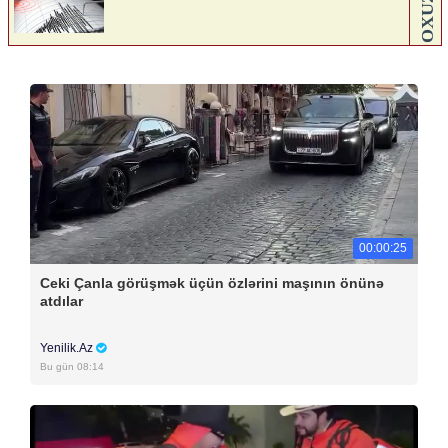
00:00:25
Ceki Çanla görüşmək üçün özlərini maşının önünə
atdılar
Yenilik.Az
Bu gün 08:14