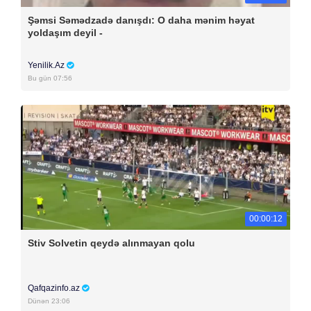
Şəmsi Səmədzadə danışdı: O daha mənim həyat
yoldaşım deyil -
Yenilik.Az
Bu gün 07:56
00:00:12
Stiv Solvetin qeydə alınmayan qolu
Qafqazinfo.az
Dünən 23:06