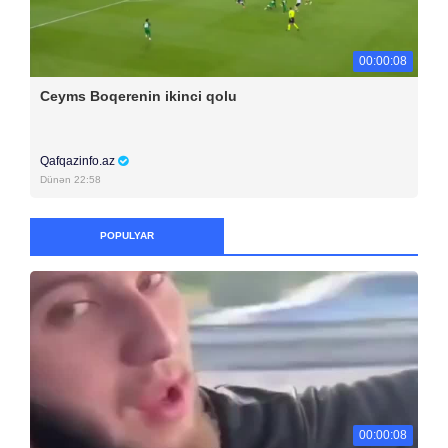
00:00:08
Ceyms Boqerenin ikinci qolu
Qafqazinfo.az
Dünən 22:58
POPULYAR
00:00:08