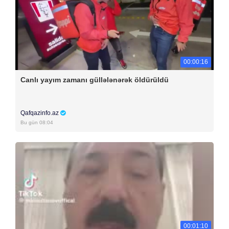
00:00:16
Canlı yayım zamanı güllələnərək öldürüldü
Qafqazinfo.az
Bu gün 08:04
00:01:10