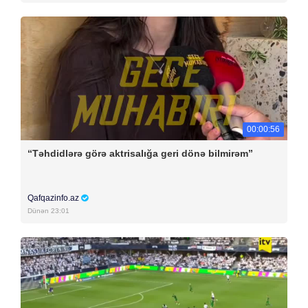
00:00:56
“Təhdidlərə görə aktrisalığa geri dönə bilmirəm”
Qafqazinfo.az
Dünən 23:01