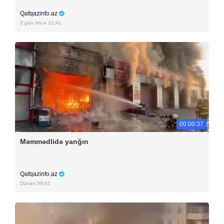
Qafqazinfo.az
2 gün öncə 12:41
00:00:37
Məmmədlidə yanğın
Qafqazinfo.az
Dünən 09:01