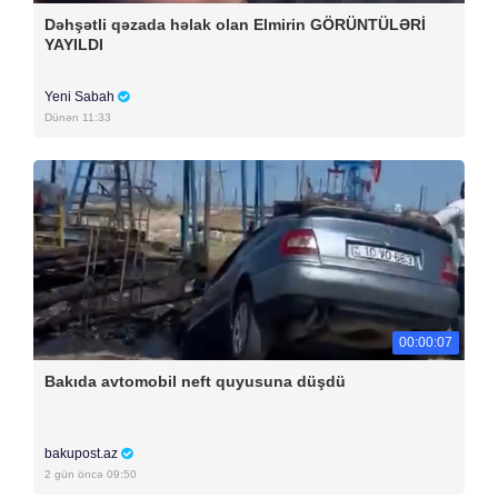
Dəhşətli qəzada həlak olan Elmirin GÖRÜNTÜLƏRİ
YAYILDI
Yeni Sabah
Dünən 11:33
00:00:07
Bakıda avtomobil neft quyusuna düşdü
bakupost.az
2 gün öncə 09:50