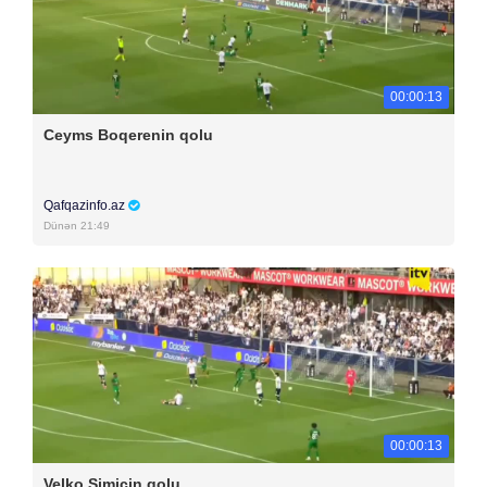
00:00:13
Ceyms Boqerenin qolu
Qafqazinfo.az
Dünən 21:49
00:00:13
Velko Simiçin qolu