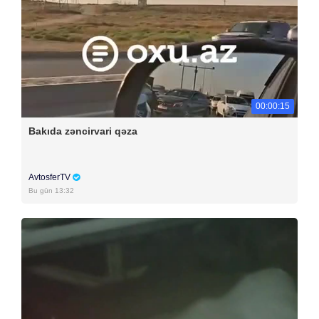
00:00:15
Bakıda zəncirvari qəza
AvtosferTV
Bu gün 13:32