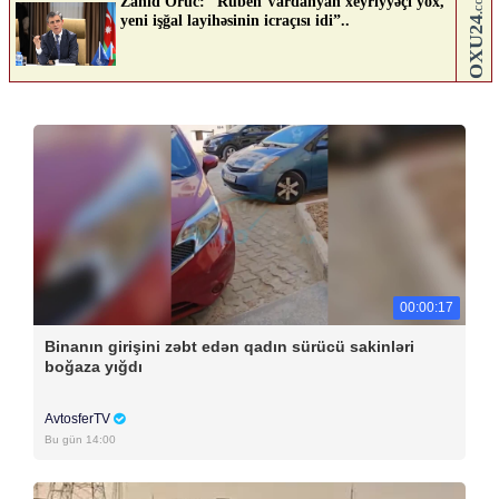
00:00:17
Binanın girişini zəbt edən qadın sürücü sakinləri
boğaza yığdı
AvtosferTV
Bu gün 14:00