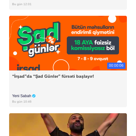
Bu gün 12:01
00:00:06
“İrşad”da “Şad Günlər” fürsəti başlayır!
Yeni Sabah
Bu gün 10:46