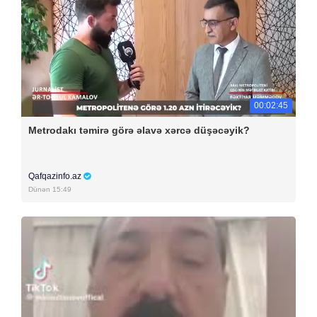
00:02:45
Metrodakı təmirə görə əlavə xərcə düşəcəyik?
Qafqazinfo.az
Dünən 15:49