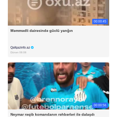
00:00:45
Məmmədli dairəsində güclü yanğın
Qafqazinfo.az
Dünən 08:08
00:00:56
Neymar rəqib komandanın rəhbərləri ilə dalaşdı