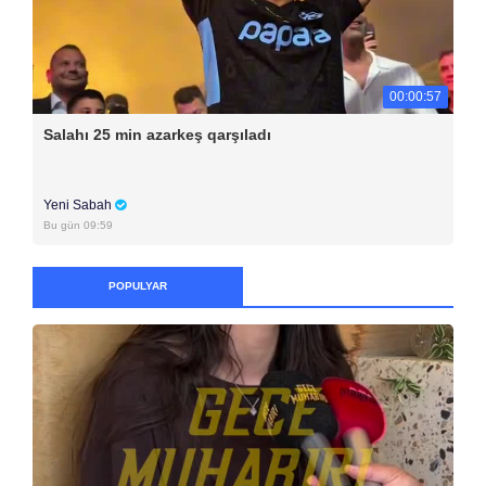
00:00:57
Salahı 25 min azarkeş qarşıladı
Yeni Sabah
Bu gün 09:59
POPULYAR