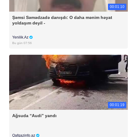
00:01:10
Şəmsi Səmədzadə danışdı: O daha mənim həyat
yoldaşım deyil -
Yenilik.Az
Bu gün 07:56
00:01:19
Ağsuda “Audi” yandı
Qafqazinfo.az