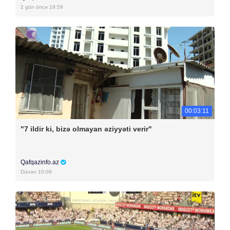
2 gün öncə 19:59
00:03:11
"7 ildir ki, bizə olmayan əziyyəti verir"
Qafqazinfo.az
Dünən 10:08