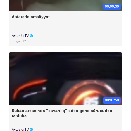
00:00:39
Astarada əməliyyat
AvtosferTV
Bu gün 12:58
00:01:50
Sükan arxasında "cavanlıq" edən gənc sürücüdən
təhlükə
AvtosferTV