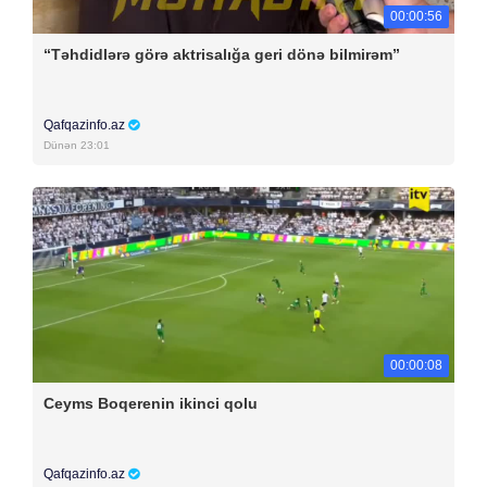
00:00:56
“Təhdidlərə görə aktrisalığa geri dönə bilmirəm”
Qafqazinfo.az
Dünən 23:01
00:00:08
Ceyms Boqerenin ikinci qolu
Qafqazinfo.az