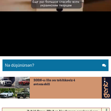
“Kostyum geyinmədiyim üçün üzr
istəyirəm”
10.03.2025
0
QAFQAZINFO.AZ
ABUNƏ OL
“Kostyum geyinmədiyim üçün üzr istəyirəm”
Nə düşünürsən?