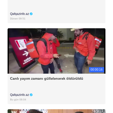
Qafqazinfo.az
Dünən 09:51
00:00:16
Canlı yayım zamanı güllələnərək öldürüldü
Qafqazinfo.az
Bu gün 08:04