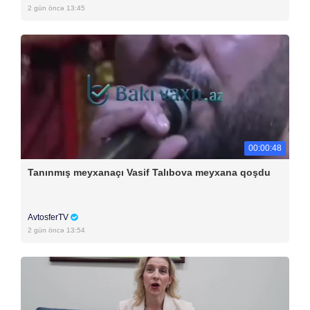
2 gün öncə 13:45
00:00:48
Tanınmış meyxanaçı Vasif Talıbova meyxana qoşdu
AvtosferTV
2 gün öncə 13:54