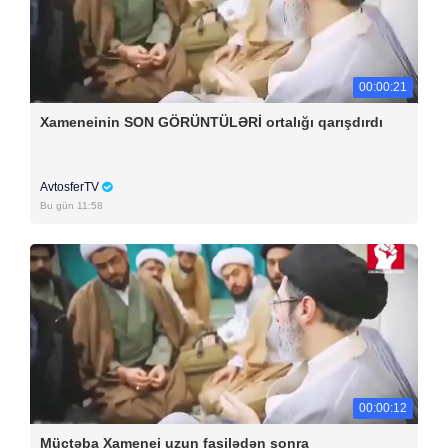
00:00:21
Xameneinin SON GÖRÜNTÜLƏRİ ortalığı qarışdırdı
AvtosferTV
Bu gün 11:58
00:00:12
Müctəba Xamenei uzun fasilədən sonra