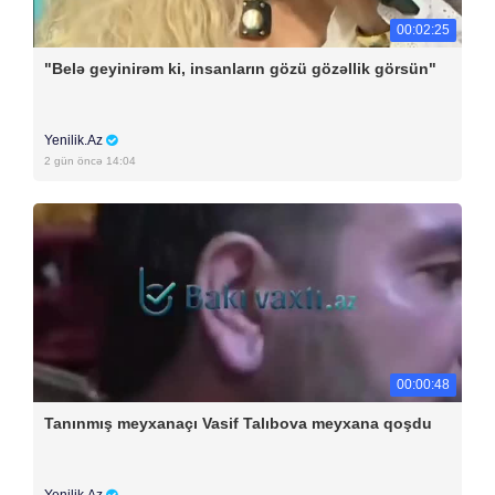
00:02:25
"Belə geyinirəm ki, insanların gözü gözəllik görsün"
Yenilik.Az
2 gün öncə 14:04
00:00:48
Tanınmış meyxanaçı Vasif Talıbova meyxana qoşdu