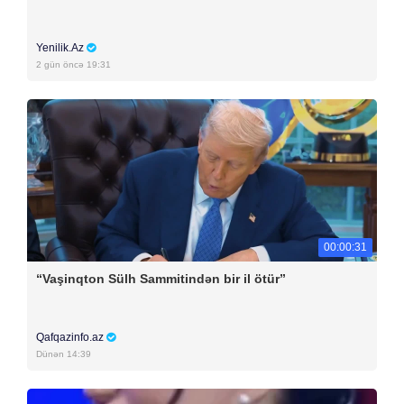
Yenilik.Az
2 gün öncə 19:31
00:00:31
“Vaşinqton Sülh Sammitindən bir il ötür”
Qafqazinfo.az
Dünən 14:39