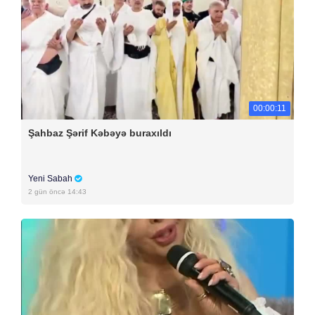
00:00:11
Şahbaz Şərif Kəbəyə buraxıldı
Yeni Sabah
2 gün öncə 14:43