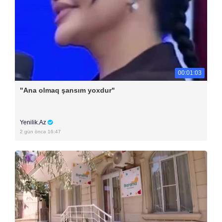
00:01:03
"Ana olmaq şansım yoxdur"
Yenilik.Az
2 gün öncə 16:47