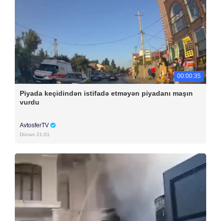
00:00:35
Piyada keçidindən istifadə etməyən piyadanı maşın
vurdu
AvtosferTV
Dünən 21:01