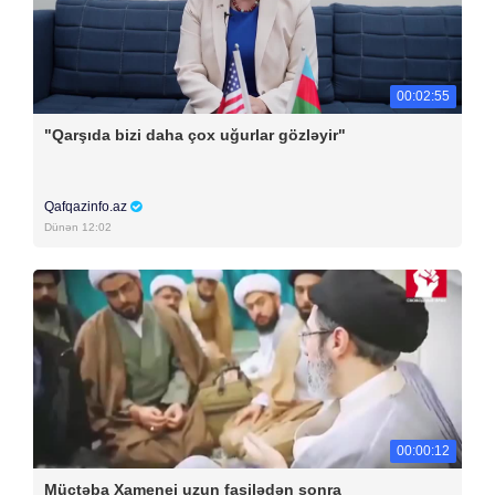
00:02:55
"Qarşıda bizi daha çox uğurlar gözləyir"
Qafqazinfo.az
Dünən 12:02
00:00:12
Müctəba Xamenei uzun fasilədən sonra