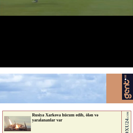
Xaybullaevin qırmızı aldığı epizod
18.04.2026
0
QAFQAZINFO.AZ
ABUNƏ OL
Nə düşünürsən?