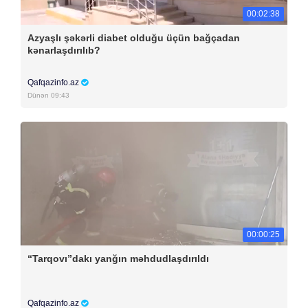
00:02:38
Azyaşlı şəkərli diabet olduğu üçün bağçadan
kənarlaşdırılıb?
Qafqazinfo.az
Dünən 09:43
00:00:25
“Tarqovı”dakı yanğın məhdudlaşdırıldı
Qafqazinfo.az