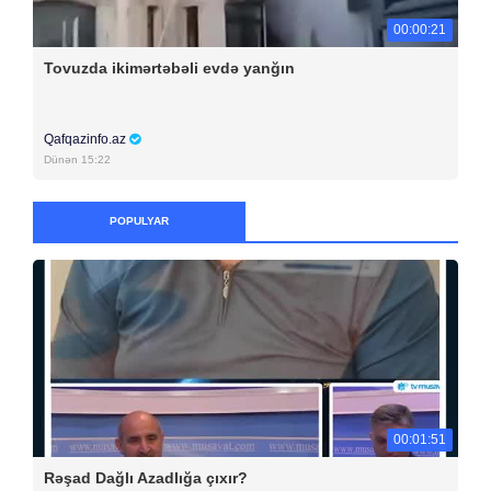
00:00:21
Tovuzda ikimərtəbəli evdə yanğın
Qafqazinfo.az
Dünən 15:22
POPULYAR
00:01:51
Rəşad Dağlı Azadlığa çıxır?