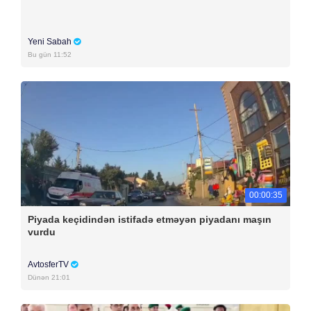
Yeni Sabah
Bu gün 11:52
00:00:35
Piyada keçidindən istifadə etməyən piyadanı maşın
vurdu
AvtosferTV
Dünən 21:01