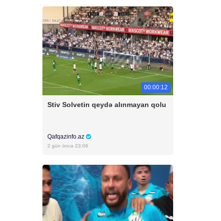
00:00:12
Stiv Solvetin qeydə alınmayan qolu
Qafqazinfo.az
2 gün öncə 23:06