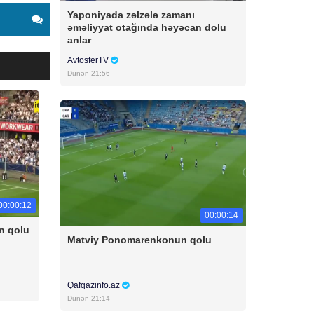
Yaponiyada zəlzələ zamanı
əməliyyat otağında həyəcan dolu
anlar
AvtosferTV
Dünən 21:56
00:00:12
00:00:14
n qolu
Matviy Ponomarenkonun qolu
Qafqazinfo.az
Dünən 21:14