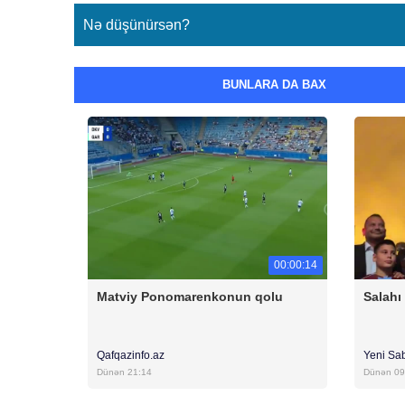
Nə düşünürsən?
BUNLARA DA BAX
00:00:14
Matviy Ponomarenkonun qolu
Salahı
Qafqazinfo.az
Yeni Sa
Dünən 21:14
Dünən 09