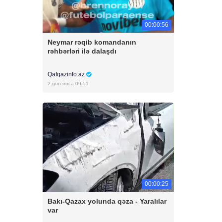
00:00:56
Neymar rəqib komandanın
rəhbərləri ilə dalaşdı
Qafqazinfo.az
2 gün öncə 09:51
00:00:25
Bakı-Qazax yolunda qəza - Yaralılar
var