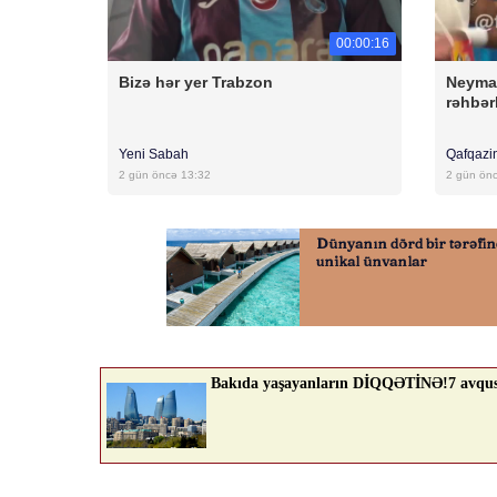
00:00:16
Bizə hər yer Trabzon
Neyma
rəhbərl
Yeni Sabah
Qafqazi
2 gün öncə 13:32
2 gün ön