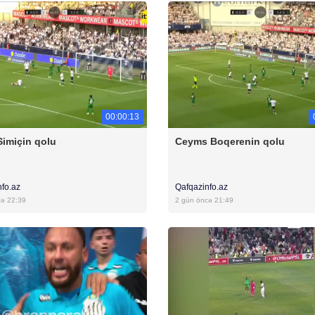
00:00:13
Simiçin qolu
Ceyms Boqerenin qolu
nfo.az
Qafqazinfo.az
cə 22:39
2 gün öncə 21:49