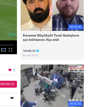
00:01:40
Kəramət Böyükçöl Tural Sadıqlının
şər-böhtanını ifşa etdi
Yenilik.Az
Bu gün 02:22
0
ABUNƏ OL
00:01:02