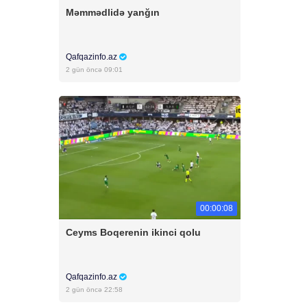
Məmmədlidə yanğın
Qafqazinfo.az
2 gün öncə 09:01
00:00:08
Ceyms Boqerenin ikinci qolu
Qafqazinfo.az
2 gün öncə 22:58