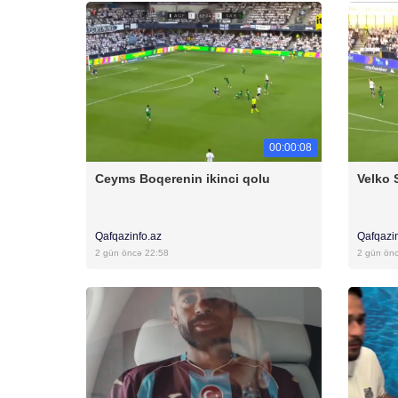
00:00:08
Ceyms Boqerenin ikinci qolu
Velko 
Qafqazinfo.az
Qafqazi
2 gün öncə 22:58
2 gün ön