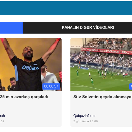
KANALIN DIGƏR VIDEOLARI
00:00:57
 25 min azarkeş qarşıladı
Stiv Solvetin qeydə alınmaya
bah
Qafqazinfo.az
:59
2 gün öncə 23:06