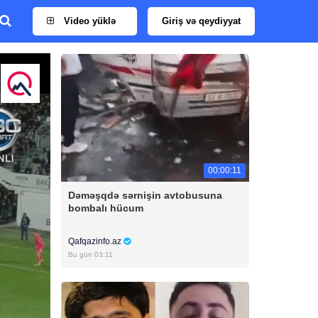
Video yüklə
Giriş və qeydiyyat
00:00:11
Dəməşqdə sərnişin avtobusuna
bombalı hücum
Qafqazinfo.az
Bu gün 03:11