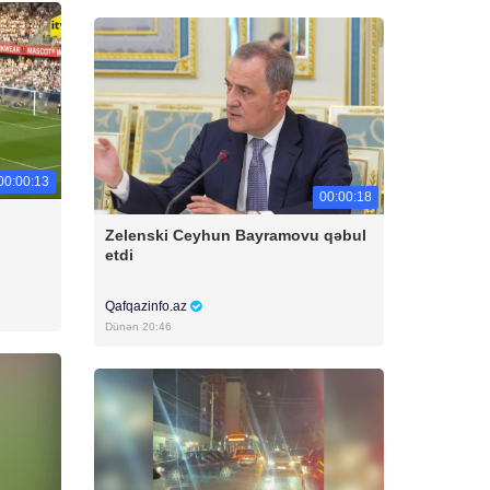
00:00:13
00:00:18
Zelenski Ceyhun Bayramovu qəbul
etdi
Qafqazinfo.az
Dünən 20:46