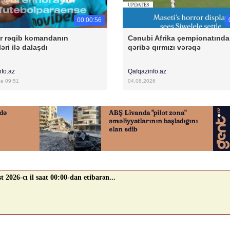
00:00:56
r rəqib komandanın
Cənubi Afrika çempionatında
əri ilə dalaşdı
qəribə qırmızı vərəqə
nfo.az
Qafqazinfo.az
cə 09:51
04.08.2026