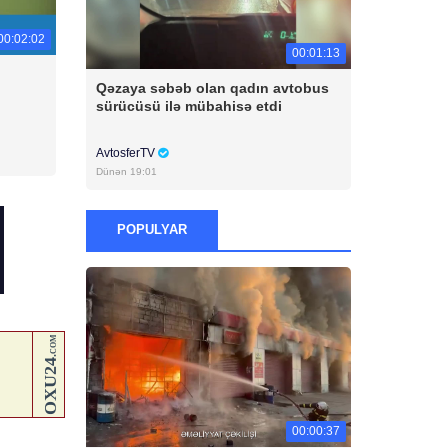
00:02:02
00:01:13
Qəzaya səbəb olan qadın avtobus
sürücüsü ilə mübahisə etdi
AvtosferTV
Dünən 19:01
POPULYAR
00:00:37