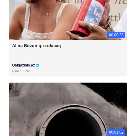
00:00:23
Alina Bozun qızı olacaq
Qafqazinfo.az
Dünən 21:09
00:01:02