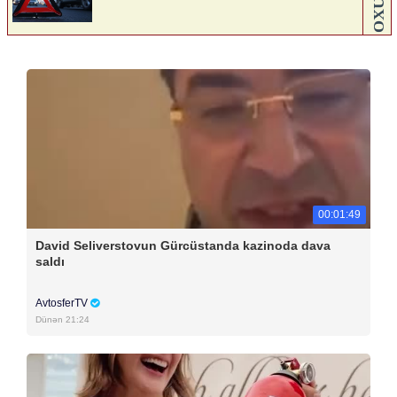
00:01:49
David Seliverstovun Gürcüstanda kazinoda dava
saldı
AvtosferTV
Dünən 21:24