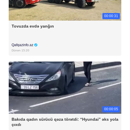
00:00:31
Tovuzda evdə yanğın
Qafqazinfo.az
Dünən 15:20
00:00:05
Bakıda qadın sürücü qəza törətdi: “Hyundai” əks yola
çıxdı