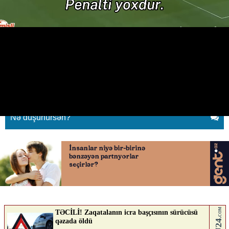
“Qarabağ”ın penalti tələbinə
“Sabah”dan reaksiya
23.04.2026
0
QAFQAZINFO.AZ
ABUNƏ OL
Nə düşünürsən?