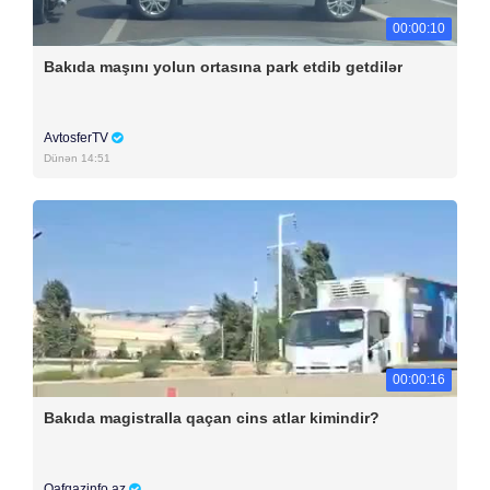
00:00:10
Bakıda maşını yolun ortasına park etdib getdilər
AvtosferTV
Dünən 14:51
00:00:16
Bakıda magistralla qaçan cins atlar kimindir?
Qafqazinfo.az