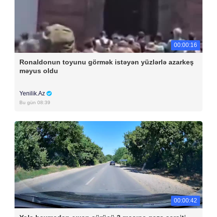
00:00:16
Ronaldonun toyunu görmək istəyən yüzlərlə azarkeş
məyus oldu
Yenilik.Az
Bu gün 08:39
00:00:42