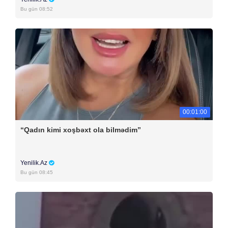
Bu gün 08:52
00:01:00
“Qadın kimi xoşbəxt ola bilmədim”
Yenilik.Az
Bu gün 08:45