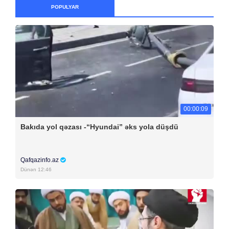
POPULYAR
00:00:09
Bakıda yol qəzası -“Hyundai” əks yola düşdü
Qafqazinfo.az
Dünən 12:46