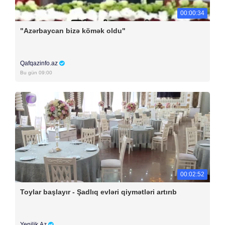
00:00:34
"Azərbaycan bizə kömək oldu"
Qafqazinfo.az
Bu gün 09:00
00:02:52
Toylar başlayır - Şadlıq evləri qiymətləri artırıb
Yenilik.Az