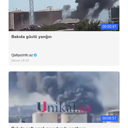
00:00:47
Bakıda güclü yanğın
Qafqazinfo.az
Dünən 16:10
00:00:57