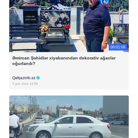
00:01:08
Əmircan Şəhidlər xiyabanından dekorativ ağaclar
oğurlanıb?
Qafqazinfo.az
2 gün öncə 14:59