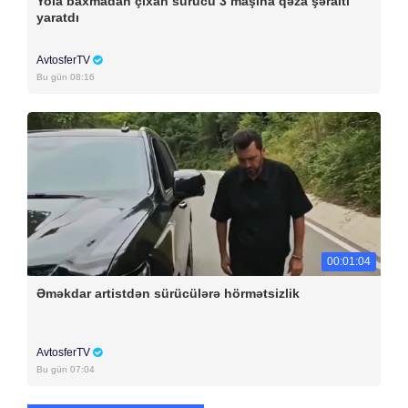
Yola baxmadan çıxan sürücü 3 maşına qəza şəraiti
yaratdı
AvtosferTV
Bu gün 08:16
00:01:04
Əməkdar artistdən sürücülərə hörmətsizlik
AvtosferTV
Bu gün 07:04