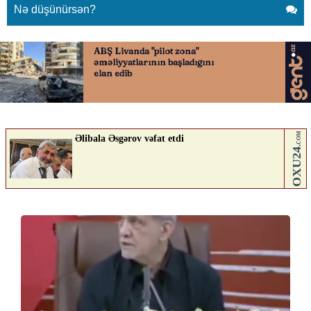
Nə düşünürsən?