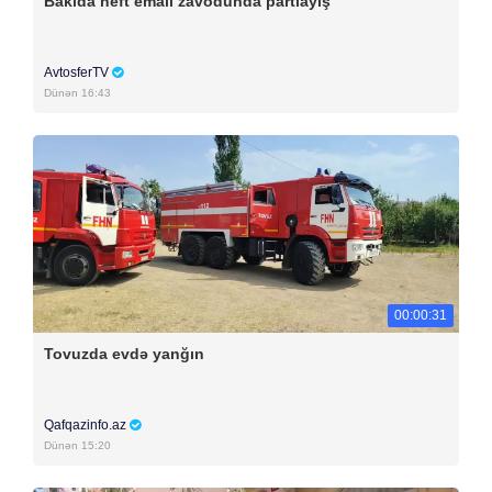
Bakıda neft emalı zavodunda partlayış
AvtosferTV
Dünən 16:43
00:00:31
Tovuzda evdə yanğın
Qafqazinfo.az
Dünən 15:20