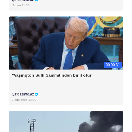
Dünən 11:04
00:00:31
“Vaşinqton Sülh Sammitindən bir il ötür”
Qafqazinfo.az
2 gün öncə 14:39