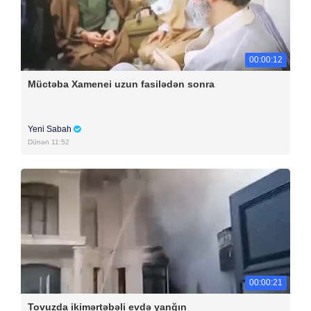
00:00:12
Müctəba Xamenei uzun fasilədən sonra
Yeni Sabah
Dünən 11:52
00:00:21
Tovuzda ikimərtəbəli evdə yanğın