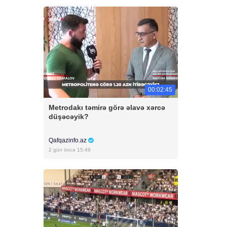
00:02:45
Metrodakı təmirə görə əlavə xərcə
düşəcəyik?
Qafqazinfo.az
2 gün öncə 15:49