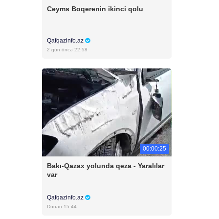
Ceyms Boqerenin ikinci qolu
Qafqazinfo.az
2 gün öncə 22:58
00:00:25
Bakı-Qazax yolunda qəza - Yaralılar
var
Qafqazinfo.az
Dünən 15:44