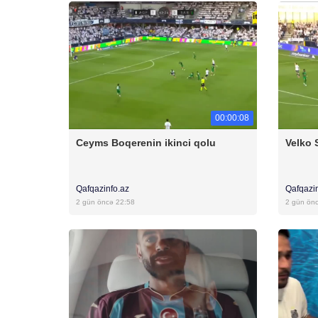
00:00:08
Ceyms Boqerenin ikinci qolu
Velko 
Qafqazinfo.az
Qafqazi
2 gün öncə 22:58
2 gün ön