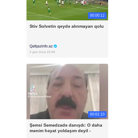
00:00:12
Stiv Solvetin qeydə alınmayan qolu
Qafqazinfo.az
2 gün öncə 23:06
00:01:10
Şəmsi Səmədzadə danışdı: O daha
mənim həyat yoldaşım deyil -