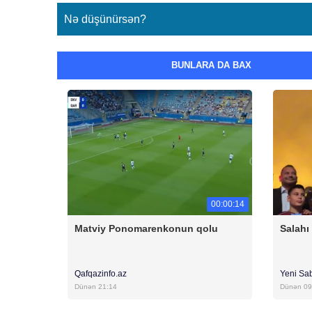
Nə düşünürsən?
BUNLARA DA BAX
00:00:14
Matviy Ponomarenkonun qolu
Salahı
Qafqazinfo.az
Yeni Sa
Dünən 21:14
Dünən 09