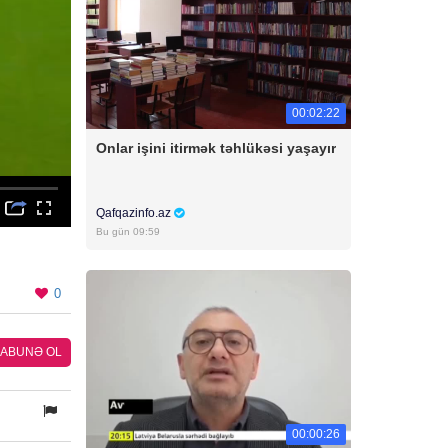
00:02:22
Onlar işini itirmək təhlükəsi yaşayır
Qafqazinfo.az
Bu gün 09:59
0
ABUNƏ OL
00:00:26