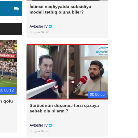
İctimai nəqliyyatda subsidiya
modeli tətbiq oluna bilər?
AvtosferTV
Bu gün 09:28
00:00:12
00:00:55
n qolu
Sürücünün düşüncə tərzi qəzaya
səbəb ola bilərmi?
AvtosferTV
Bu gün 09:26