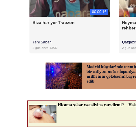
00:00:16
Bizə hər yer Trabzon
Neyma
rəhbərl
Yeni Sabah
Qafqazi
2 gün öncə 13:32
2 gün ön