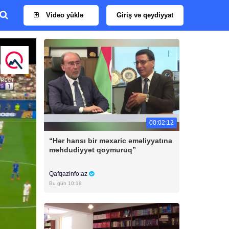
Video yüklə
Giriş və qeydiyyat
00:02:12
“Hər hansı bir məxaric əməliyyatına
məhdudiyyət qoymuruq”
Qafqazinfo.az
Bu gün 10:18