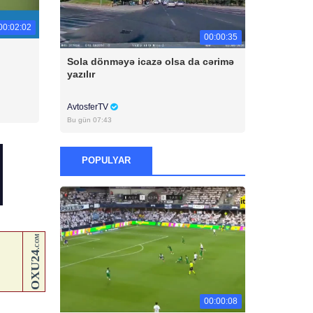
00:02:02
00:00:35
Sola dönməyə icazə olsa da cərimə
yazılır
AvtosferTV
Bu gün 07:43
POPULYAR
00:00:08