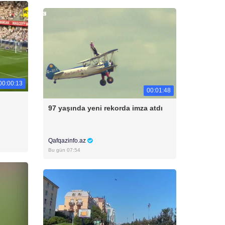
00:00:13
00:01:48
97 yaşında yeni rekorda imza atdı
Qafqazinfo.az
Bu gün 07:54