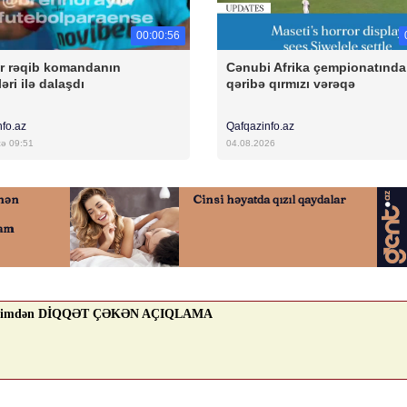
00:00:56
r rəqib komandanın
Cənubi Afrika çempionatında
əri ilə dalaşdı
qəribə qırmızı vərəqə
nfo.az
Qafqazinfo.az
cə 09:51
04.08.2026