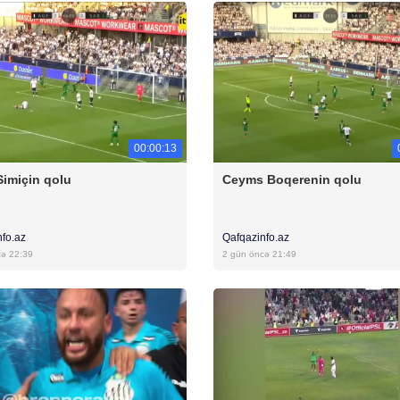
00:00:13
Simiçin qolu
Ceyms Boqerenin qolu
nfo.az
Qafqazinfo.az
cə 22:39
2 gün öncə 21:49