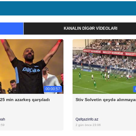
KANALIN DIGƏR VIDEOLARI
00:00:57
 25 min azarkeş qarşıladı
Stiv Solvetin qeydə alınmaya
bah
Qafqazinfo.az
:59
2 gün öncə 23:06