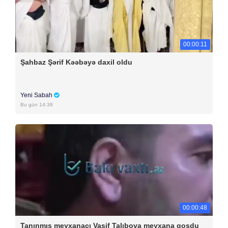
00:00:11
Şahbaz Şərif Kəəbəyə daxil oldu
Yeni Sabah
Bu gün 14:38
00:00:48
Tanınmış meyxanaçı Vasif Talıbova meyxana qoşdu