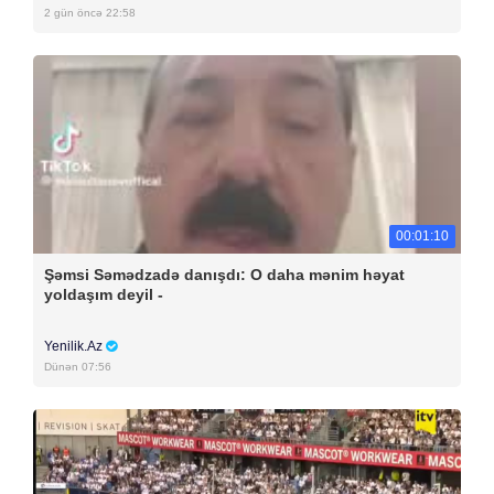
2 gün öncə 22:58
00:01:10
Şəmsi Səmədzadə danışdı: O daha mənim həyat
yoldaşım deyil -
Yenilik.Az
Dünən 07:56