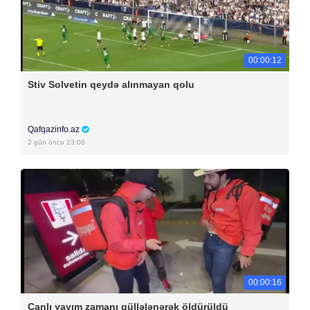
00:00:12
Stiv Solvetin qeydə alınmayan qolu
Qafqazinfo.az
2 gün öncə 23:06
00:00:16
Canlı yayım zamanı güllələnərək öldürüldü