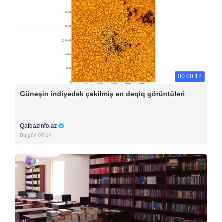
00:00:12
Günəşin indiyədək çəkilmiş ən dəqiq görüntüləri
Qafqazinfo.az
Bu gün 07:14