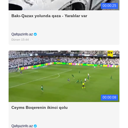
00:00:25
Bakı-Qazax yolunda qəza - Yaralılar var
Qafqazinfo.az
Dünən 15:44
00:00:08
Ceyms Boqerenin ikinci qolu
Qafqazinfo.az