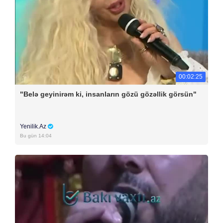
00:02:25
"Belə geyinirəm ki, insanların gözü gözəllik görsün"
Yenilik.Az
Bu gün 14:04