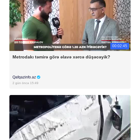
00:02:45
Metrodakı təmirə görə əlavə xərcə düşəcəyik?
Qafqazinfo.az
2 gün öncə 15:49