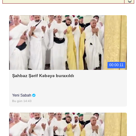
00:00:11
Şahbaz Şərif Kəbəyə buraxıldı
Yeni Sabah
Bu gün 14:43