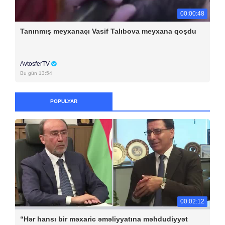
00:00:48
Tanınmış meyxanaçı Vasif Talıbova meyxana qoşdu
AvtosferTV
Bu gün 13:54
POPULYAR
00:02:12
“Hər hansı bir məxaric əməliyyatına məhdudiyyət