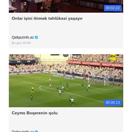
00:02:22
Onlar işini itirmək təhlükəsi yaşayır
Qafqazinfo.az
Bu gün 09:59
00:00:13
Ceyms Boqerenin qolu