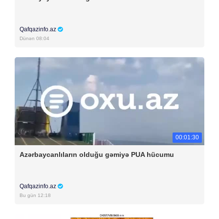
Qafqazinfo.az
Dünən 08:04
00:01:30
Azərbaycanlıların olduğu gəmiyə PUA hücumu
Qafqazinfo.az
Bu gün 12:18