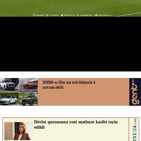
Luiz Diazın qolu
16.04.2026
0
QAFQAZINFO.AZ
ABUNƏ OL
Nə düşünürsən?