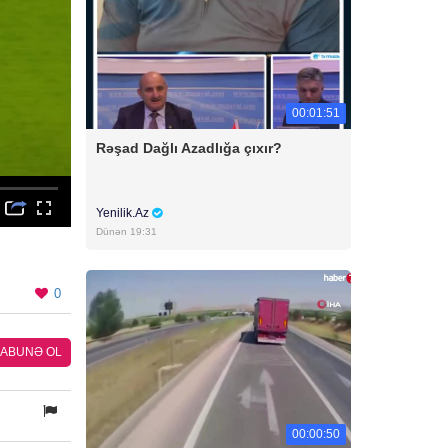
00:01:51
Rəşad Dağlı Azadlığa çıxır?
Yenilik.Az
Dünən 19:31
0
ABUNƏ OL
00:00:50