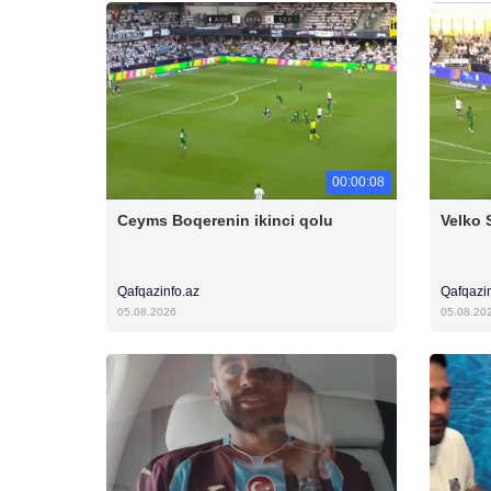
00:00:08
Ceyms Boqerenin ikinci qolu
Velko 
Qafqazinfo.az
Qafqazi
05.08.2026
05.08.20