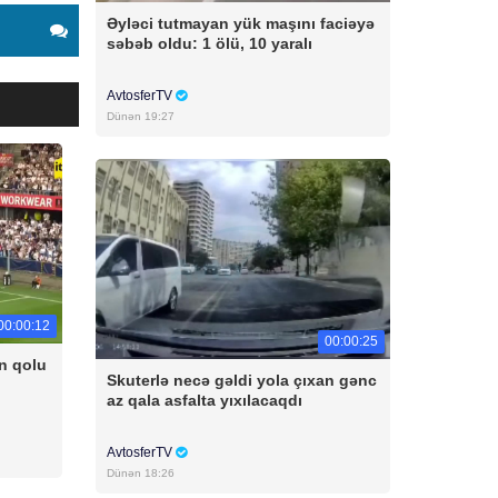
Əyləci tutmayan yük maşını faciəyə
səbəb oldu: 1 ölü, 10 yaralı
AvtosferTV
Dünən 19:27
00:00:12
00:00:25
n qolu
Skuterlə necə gəldi yola çıxan gənc
az qala asfalta yıxılacaqdı
AvtosferTV
Dünən 18:26