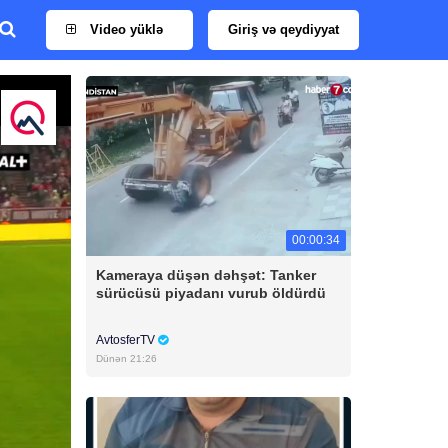
Video yüklə
Giriş və qeydiyyat
00:00:34
Kameraya düşən dəhşət: Tanker
sürücüsü piyadanı vurub öldürdü
AvtosferTV
Dünən 21:26