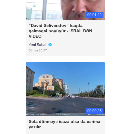
00:01:29
“David Seliverstov” haqda
qalmaqal böyüyür - İSRAİLDƏN
VİDEO
Yeni Sabah
Dünən 15:57
00:00:35
Sola dönməyə icazə olsa da cərimə
yazılır