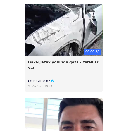
00:00:25
Bakı-Qazax yolunda qəza - Yaralılar
var
Qafqazinfo.az
2 gün öncə 15:44