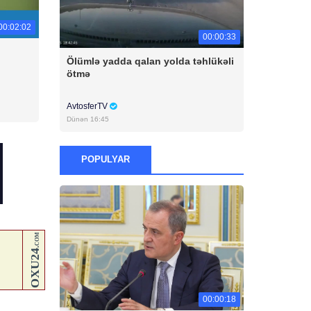
00:02:02
00:00:33
Ölümlə yadda qalan yolda təhlükəli
ötmə
AvtosferTV
Dünən 16:45
POPULYAR
00:00:18