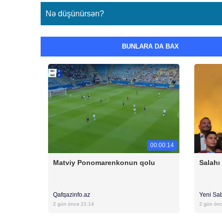
Nə düşünürsən?
BUNLARA DA BAX
00:00:14
Matviy Ponomarenkonun qolu
Salahı
Qafqazinfo.az
Yeni Sa
2 gün öncə 21:14
2 gün ön