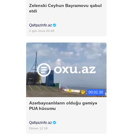
Zelenski Ceyhun Bayramovu qəbul
etdi
Qafqazinfo.az
2 gün öncə 20:46
00:01:30
Azərbaycanlıların olduğu gəmiyə
PUA hücumu
Qafqazinfo.az
Dünən 12:18