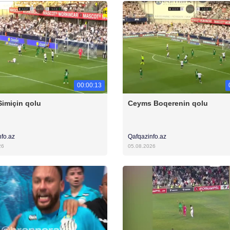
00:00:13
Simiçin qolu
Ceyms Boqerenin qolu
nfo.az
Qafqazinfo.az
26
05.08.2026