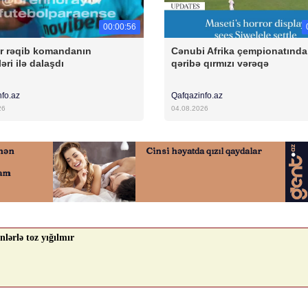
00:00:56
r rəqib komandanın
Cənubi Afrika çempionatında
əri ilə dalaşdı
qəribə qırmızı vərəqə
nfo.az
Qafqazinfo.az
26
04.08.2026