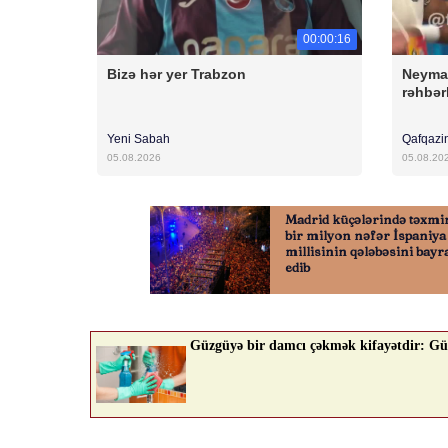
00:00:16
Bizə hər yer Trabzon
Neyma
rəhbərl
Yeni Sabah
Qafqazi
05.08.2026
05.08.20