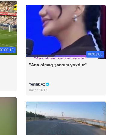
00:00:13
00:01:03
"Ana olmaq şansım yoxdur"
Yenilik.Az
Dünən 16:47