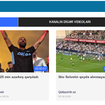
KANALIN DIGƏR VIDEOLARI
00:00:57
 25 min azarkeş qarşıladı
Stiv Solvetin qeydə alınmaya
bah
Qafqazinfo.az
cə 09:59
05.08.2026