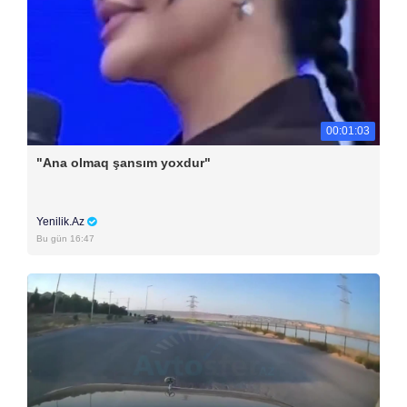
00:01:03
"Ana olmaq şansım yoxdur"
Yenilik.Az
Bu gün 16:47