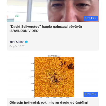
00:01:29
“David Seliverstov” haqda qalmaqal böyüyür -
İSRAİLDƏN VİDEO
Yeni Sabah
Bu gün 15:57
00:00:12
Günəşin indiyədək çəkilmiş ən dəqiq görüntüləri