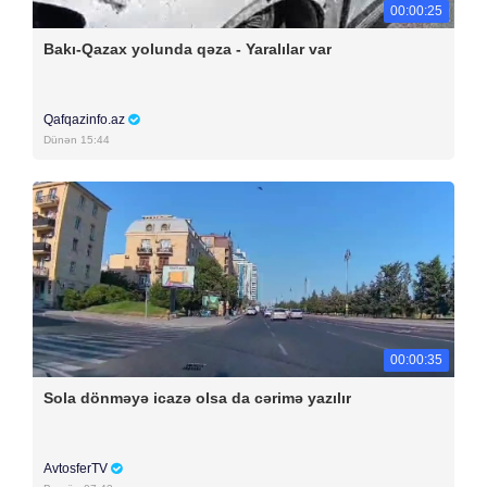
00:00:25
Bakı-Qazax yolunda qəza - Yaralılar var
Qafqazinfo.az
Dünən 15:44
00:00:35
Sola dönməyə icazə olsa da cərimə yazılır
AvtosferTV