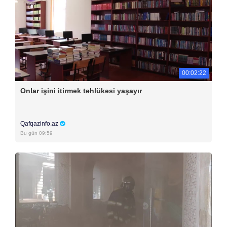
00:02:22
Onlar işini itirmək təhlükəsi yaşayır
Qafqazinfo.az
Bu gün 09:59