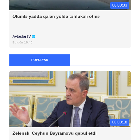
00:00:33
Ölümlə yadda qalan yolda təhlükəli ötmə
AvtosferTV
Bu gün 16:45
POPULYAR
00:00:18
Zelenski Ceyhun Bayramovu qəbul etdi