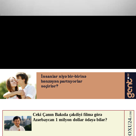
Xırdalanda qadına qarşı zorakılıq
22.04.2026
0
AVTOSFERTV
ABUNƏ OL
Nə düşünürsən?