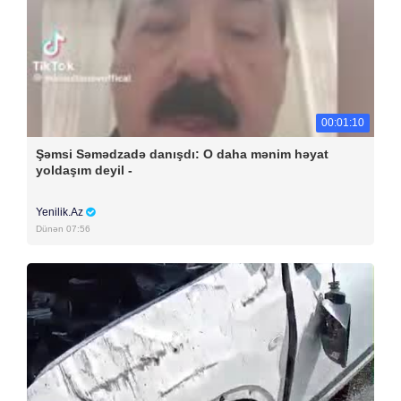
00:01:10
Şəmsi Səmədzadə danışdı: O daha mənim həyat
yoldaşım deyil -
Yenilik.Az
Dünən 07:56