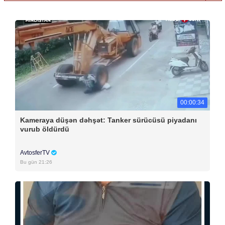
00:00:34
Kameraya düşən dəhşət: Tanker sürücüsü piyadanı
vurub öldürdü
AvtosferTV
Bu gün 21:26