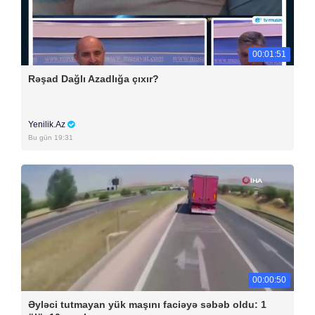
00:01:51
Rəşad Dağlı Azadlığa çıxır?
Yenilik.Az
Bu gün 19:31
00:00:50
Əyləci tutmayan yük maşını faciəyə səbəb oldu: 1