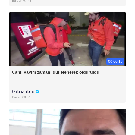
Bu gün 07:43
00:00:16
Canlı yayım zamanı güllələnərək öldürüldü
Qafqazinfo.az
Dünən 08:04