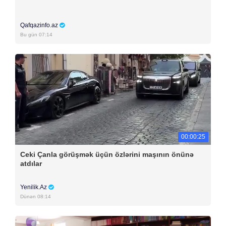
Qafqazinfo.az
Bu gün 07:14
00:00:25
Ceki Çanla görüşmək üçün özlərini maşının önünə
atdılar
Yenilik.Az
Dünən 08:14