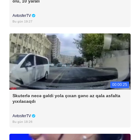
ölü, 10 yaralı
AvtosferTV
Bu gün 19:27
00:00:25
Skuterlə necə gəldi yola çıxan gənc az qala asfalta
yıxılacaqdı
AvtosferTV
Bu gün 18:26