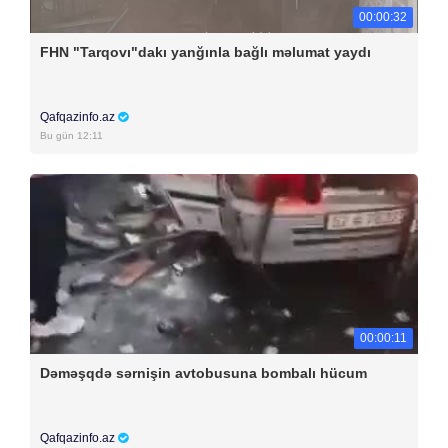
00:00:32
FHN "Tarqovı"dakı yanğınla bağlı məlumat yaydı
Qafqazinfo.az
Bu gün 12:11
00:00:11
Dəməşqdə sərnişin avtobusuna bombalı hücum
Qafqazinfo.az