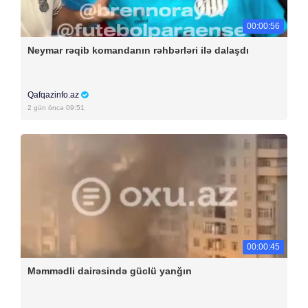
00:00:56
Neymar rəqib komandanın rəhbərləri ilə dalaşdı
Qafqazinfo.az
2 gün öncə 09:51
00:00:45
Məmmədli dairəsində güclü yanğın