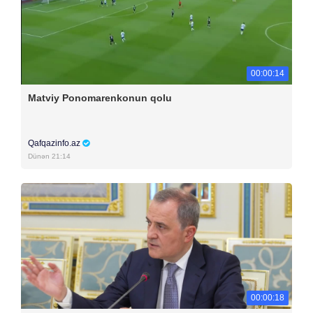
00:00:14
Matviy Ponomarenkonun qolu
Qafqazinfo.az
Dünən 21:14
00:00:18