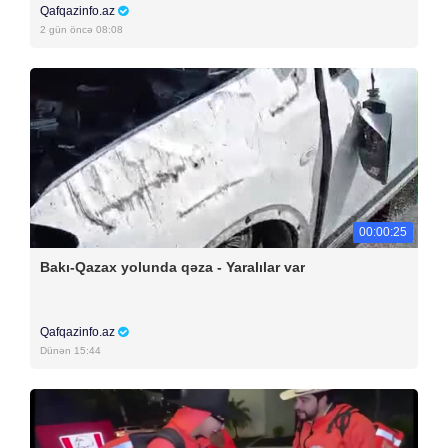
Qafqazinfo.az
2 gün öncə 08:08
00:00:25
Bakı-Qazax yolunda qəza - Yaralılar var
Qafqazinfo.az
Dünən 15:44