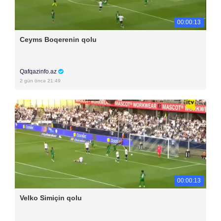
00:00:13
Ceyms Boqerenin qolu
Qafqazinfo.az
2 gün öncə 21:49
00:00:13
Velko Simiçin qolu