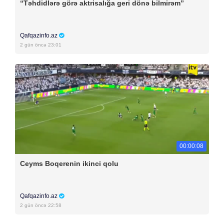
“Təhdidlərə görə aktrisalığa geri dönə bilmirəm”
Qafqazinfo.az
2 gün öncə 23:01
00:00:08
Ceyms Boqerenin ikinci qolu
Qafqazinfo.az
2 gün öncə 22:58