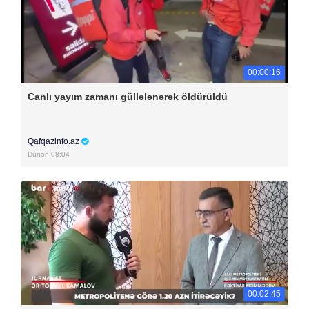
00:00:16
Canlı yayım zamanı güllələnərək öldürüldü
Qafqazinfo.az
Dünən 08:04
00:02:45