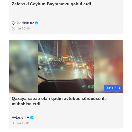
Zelenski Ceyhun Bayramovu qəbul etdi
Qafqazinfo.az
Dünən 20:46
00:01:13
Qəzaya səbəb olan qadın avtobus sürücüsü ilə
mübahisə etdi
AvtosferTV
Dünən 19:01