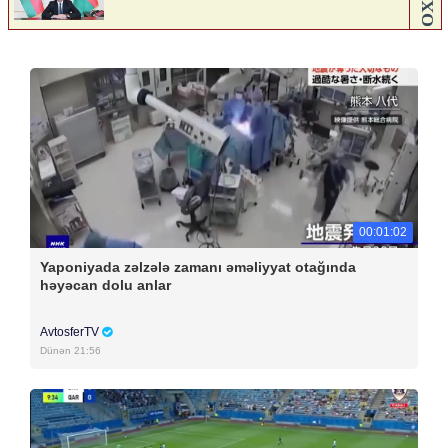
00:01:02
Yaponiyada zəlzələ zamanı əməliyyat otağında
həyəcan dolu anlar
AvtosferTV
Dünən 21:56