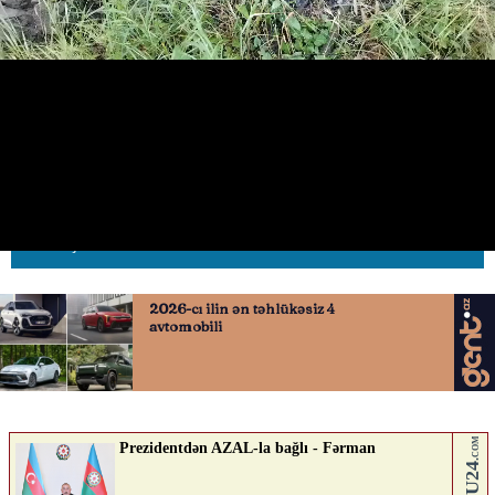
Oğuzda irigövdəli ağac magistral
yola aşdı
07.06.2026
0
AVTOSFERTV
ABUNƏ OL
Nə düşünürsən?