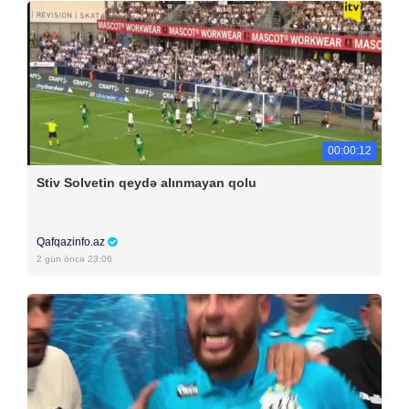
00:00:12
Stiv Solvetin qeydə alınmayan qolu
Qafqazinfo.az
2 gün öncə 23:06