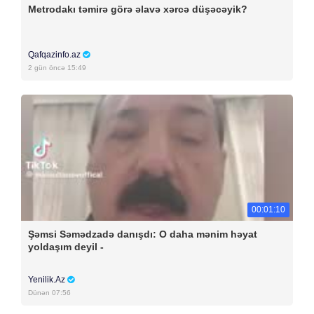
Metrodakı təmirə görə əlavə xərcə düşəcəyik?
Qafqazinfo.az
2 gün öncə 15:49
00:01:10
Şəmsi Səmədzadə danışdı: O daha mənim həyat
yoldaşım deyil -
Yenilik.Az
Dünən 07:56