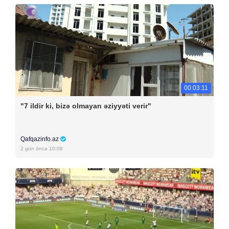
00:03:11
"7 ildir ki, bizə olmayan əziyyəti verir"
Qafqazinfo.az
2 gün öncə 10:08