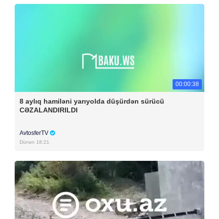
00:00:38
8 aylıq hamiləni yarıyolda düşürdən sürücü
CƏZALANDIRILDI
AvtosferTV
Dünən 18:21