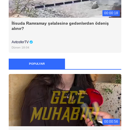
00:00:18
İlisuda Ramramay şəlaləsinə gedənlərdən ödəniş
alınır?
AvtosferTV
Dünən 18:04
POPULYAR
00:00:56