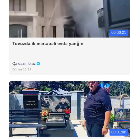
00:00:21
Tovuzda ikimərtəbəli evdə yanğın
Qafqazinfo.az
Dünən 15:22
00:01:08