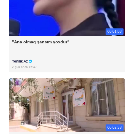
00:01:03
"Ana olmaq şansım yoxdur"
Yenilik.Az
2 gün öncə 16:47
00:02:38