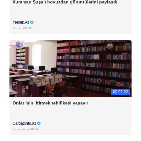
Xuraman Şuşalı hovuzdan görüntülərini paylaşdı
Yenilik.Az
Dünən 08:36
00:02:22
Onlar işini itirmək təhlükəsi yaşayır
Qafqazinfo.az
2 gün öncə 09:59