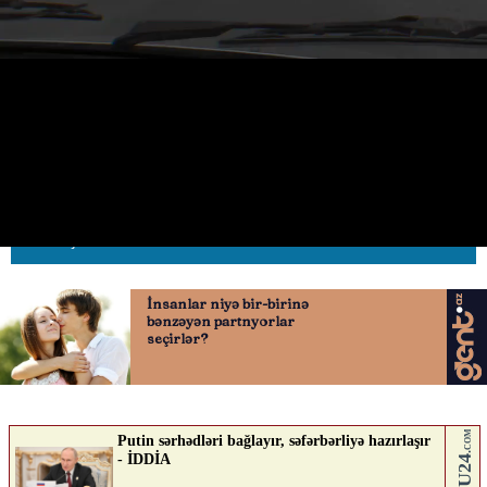
Masallıda 7 kq narkotik vasitə
aşkarlandı
09.06.2026
0
AVTOSFERTV
ABUNƏ OL
Nə düşünürsən?