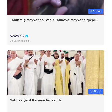
00:00:48
Tanınmış meyxanaçı Vasif Talıbova meyxana qoşdu
AvtosferTV
2 gün öncə 13:54
00:00:11
Şahbaz Şərif Kəbəyə buraxıldı