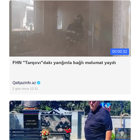
00:00:32
FHN "Tarqovı"dakı yanğınla bağlı məlumat yaydı
Qafqazinfo.az
2 gün öncə 12:11