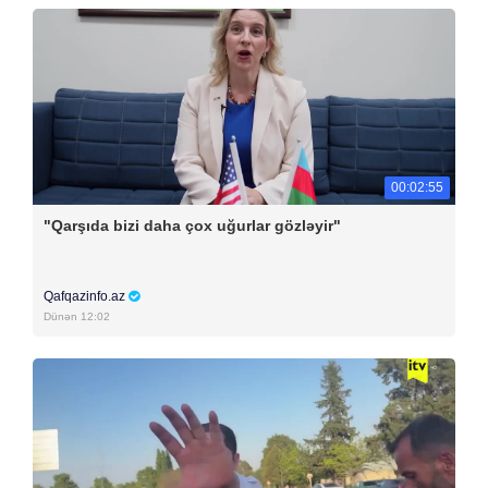
00:02:55
"Qarşıda bizi daha çox uğurlar gözləyir"
Qafqazinfo.az
Dünən 12:02