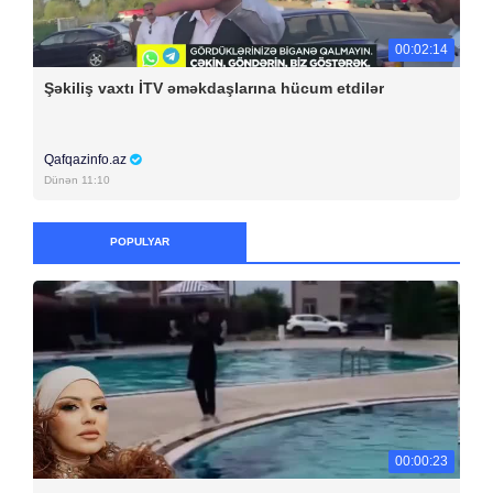
00:02:14
Şəkiliş vaxtı İTV əməkdaşlarına hücum etdilər
Qafqazinfo.az
Dünən 11:10
POPULYAR
00:00:23