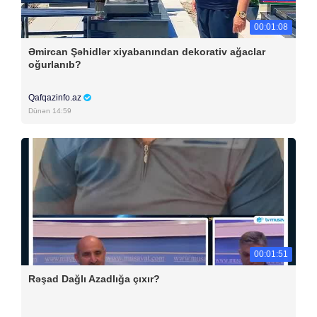
00:01:08
Əmircan Şəhidlər xiyabanından dekorativ ağaclar
oğurlanıb?
Qafqazinfo.az
Dünən 14:59
00:01:51
Rəşad Dağlı Azadlığa çıxır?