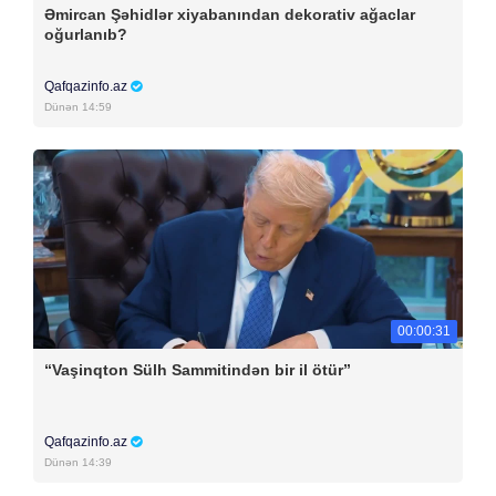
Əmircan Şəhidlər xiyabanından dekorativ ağaclar
oğurlanıb?
Qafqazinfo.az
Dünən 14:59
00:00:31
“Vaşinqton Sülh Sammitindən bir il ötür”
Qafqazinfo.az
Dünən 14:39