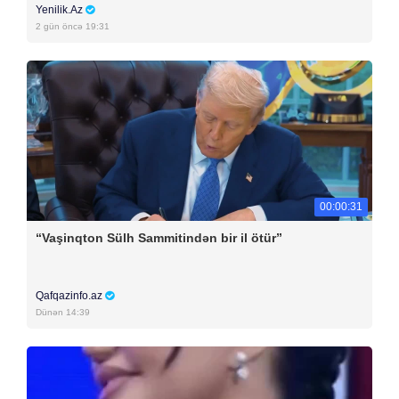
Yenilik.Az
2 gün öncə 19:31
00:00:31
“Vaşinqton Sülh Sammitindən bir il ötür”
Qafqazinfo.az
Dünən 14:39