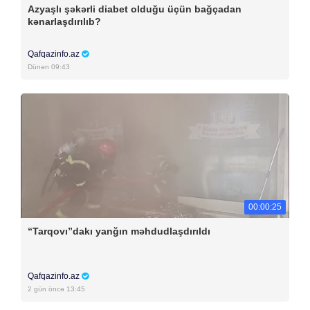
Azyaşlı şəkərli diabet olduğu üçün bağçadan
kənarlaşdırılıb?
Qafqazinfo.az
Dünən 09:43
00:00:25
“Tarqovı”dakı yanğın məhdudlaşdırıldı
Qafqazinfo.az
2 gün öncə 13:45