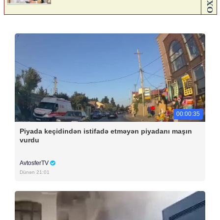
00:00:35
Piyada keçidindən istifadə etməyən piyadanı maşın
vurdu
AvtosferTV
Dünən 21:01