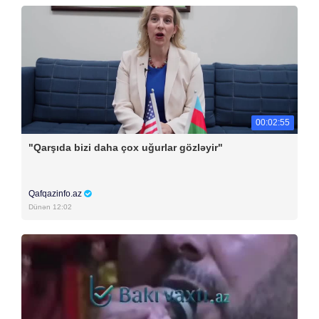
00:02:55
"Qarşıda bizi daha çox uğurlar gözləyir"
Qafqazinfo.az
Dünən 12:02