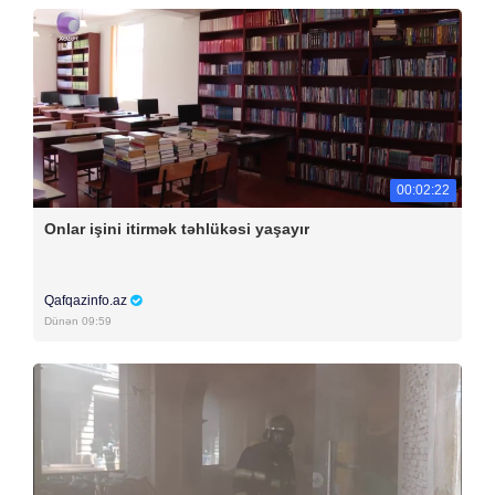
00:02:22
Onlar işini itirmək təhlükəsi yaşayır
Qafqazinfo.az
Dünən 09:59