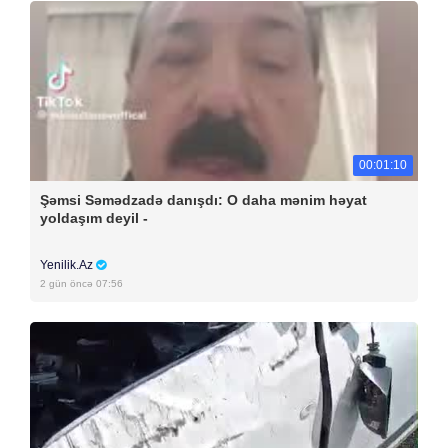
00:01:10
Şəmsi Səmədzadə danışdı: O daha mənim həyat
yoldaşım deyil -
Yenilik.Az
2 gün öncə 07:56