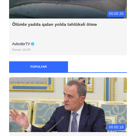
00:00:33
Ölümlə yadda qalan yolda təhlükəli ötmə
AvtosferTV
Dünən 16:45
POPULYAR
00:00:18