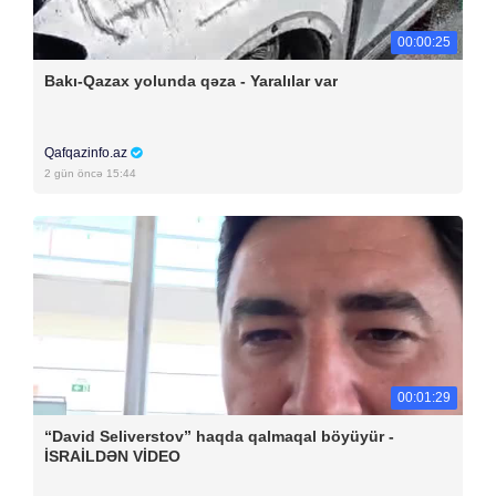
00:00:25
Bakı-Qazax yolunda qəza - Yaralılar var
Qafqazinfo.az
2 gün öncə 15:44
00:01:29
“David Seliverstov” haqda qalmaqal böyüyür -
İSRAİLDƏN VİDEO