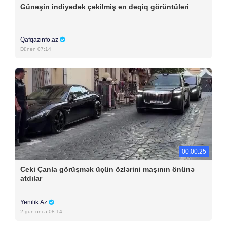
Günəşin indiyədək çəkilmiş ən dəqiq görüntüləri
Qafqazinfo.az
Dünən 07:14
00:00:25
Ceki Çanla görüşmək üçün özlərini maşının önünə
atdılar
Yenilik.Az
2 gün öncə 08:14