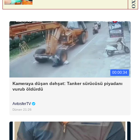
00:00:34
Kameraya düşən dəhşət: Tanker sürücüsü piyadanı
vurub öldürdü
AvtosferTV
Dünən 21:26