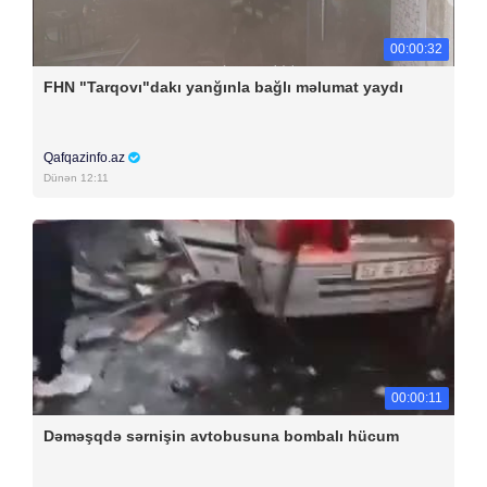
00:00:32
FHN "Tarqovı"dakı yanğınla bağlı məlumat yaydı
Qafqazinfo.az
Dünən 12:11
00:00:11
Dəməşqdə sərnişin avtobusuna bombalı hücum