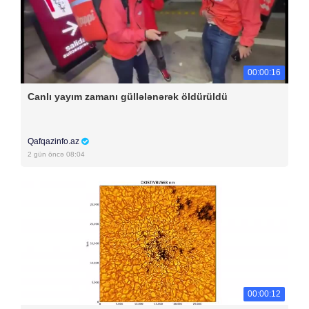
00:00:16
Canlı yayım zamanı güllələnərək öldürüldü
Qafqazinfo.az
2 gün öncə 08:04
00:00:12