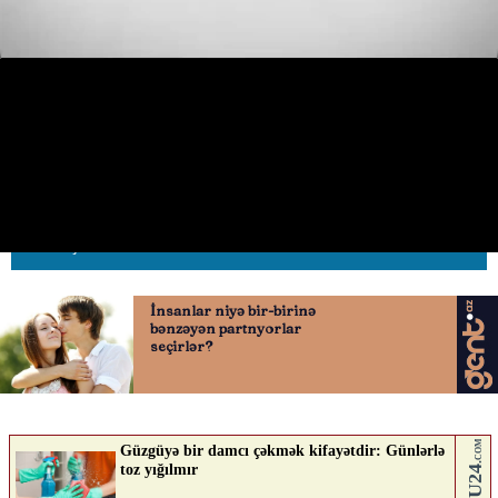
İki zolağın arasına girən sürücü
qəza törədib qaçdı
30.04.2026
0
AVTOSFERTV
ABUNƏ OL
Nə düşünürsən?