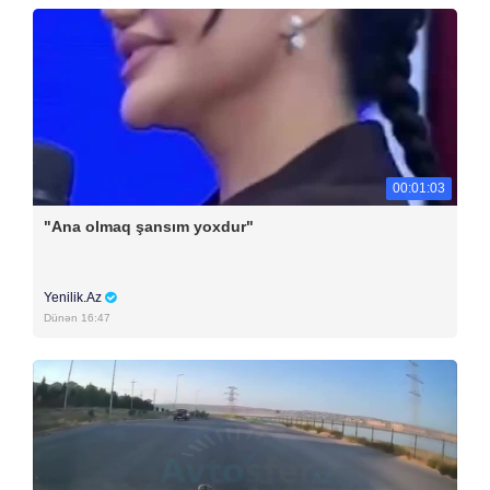
00:01:03
"Ana olmaq şansım yoxdur"
Yenilik.Az
Dünən 16:47