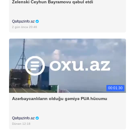
Zelenski Ceyhun Bayramovu qəbul etdi
Qafqazinfo.az
2 gün öncə 20:46
00:01:30
Azərbaycanlıların olduğu gəmiyə PUA hücumu
Qafqazinfo.az
Dünən 12:18