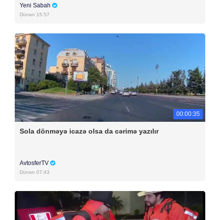
Yeni Sabah
Dünən 15:57
00:00:35
Sola dönməyə icazə olsa da cərimə yazılır
AvtosferTV
Dünən 07:43