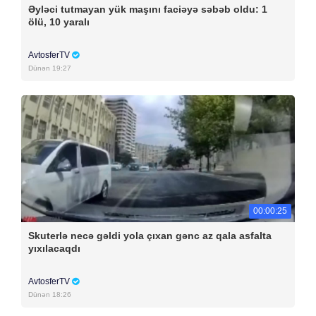
Əyləci tutmayan yük maşını faciəyə səbəb oldu: 1
ölü, 10 yaralı
AvtosferTV
Dünən 19:27
00:00:25
Skuterlə necə gəldi yola çıxan gənc az qala asfalta
yıxılacaqdı
AvtosferTV
Dünən 18:26