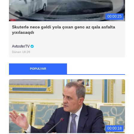
00:00:25
Skuterlə necə gəldi yola çıxan gənc az qala asfalta
yıxılacaqdı
AvtosferTV
Dünən 18:26
POPULYAR
00:00:18