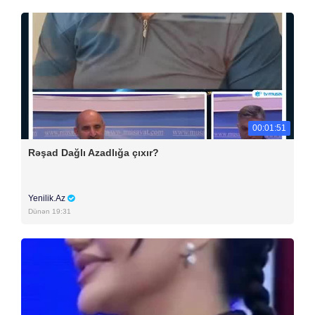
00:01:51
Rəşad Dağlı Azadlığa çıxır?
Yenilik.Az
Dünən 19:31