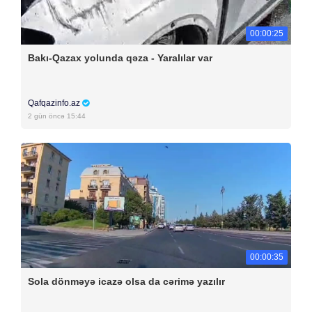
00:00:25
Bakı-Qazax yolunda qəza - Yaralılar var
Qafqazinfo.az
2 gün öncə 15:44
00:00:35
Sola dönməyə icazə olsa da cərimə yazılır