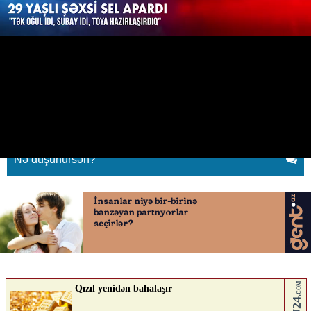
“Evin tək oğlu idi, toya
hazırlaşırdı…”
06.04.2026
0
QAFQAZINFO.AZ
ABUNƏ OL
Nə düşünürsən?