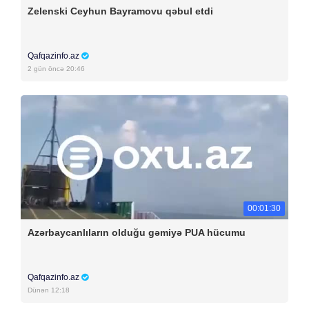
Zelenski Ceyhun Bayramovu qəbul etdi
Qafqazinfo.az
2 gün öncə 20:46
00:01:30
Azərbaycanlıların olduğu gəmiyə PUA hücumu
Qafqazinfo.az
Dünən 12:18