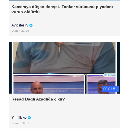
Kameraya düşən dəhşət: Tanker sürücüsü piyadanı
vurub öldürdü
AvtosferTV
Dünən 21:26
00:01:51
Rəşad Dağlı Azadlığa çıxır?
Yenilik.Az
Dünən 19:31