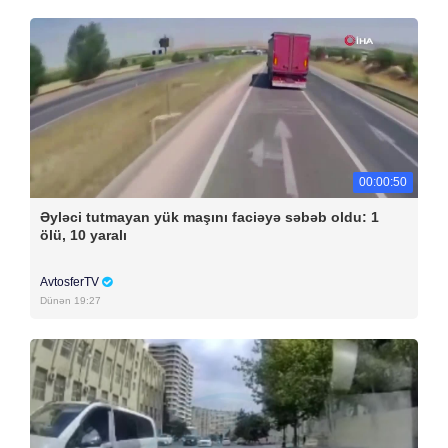
00:00:50
Əyləci tutmayan yük maşını faciəyə səbəb oldu: 1
ölü, 10 yaralı
AvtosferTV
Dünən 19:27