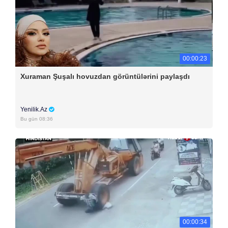
00:00:23
Xuraman Şuşalı hovuzdan görüntülərini paylaşdı
Yenilik.Az
Bu gün 08:36
00:00:34