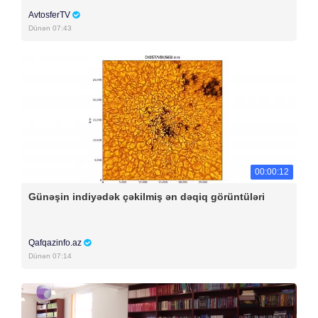
AvtosferTV
Dünən 07:43
00:00:12
Günəşin indiyədək çəkilmiş ən dəqiq görüntüləri
Qafqazinfo.az
Dünən 07:14