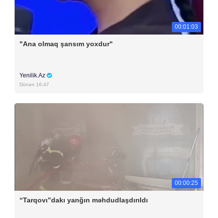
00:01:03
"Ana olmaq şansım yoxdur"
Yenilik.Az
Dünən 16:47
00:00:25
“Tarqovı”dakı yanğın məhdudlaşdırıldı