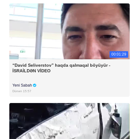
00:01:29
“David Seliverstov” haqda qalmaqal böyüyür -
İSRAİLDƏN VİDEO
Yeni Sabah
Dünən 15:57