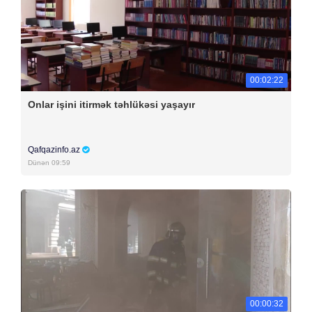
00:02:22
Onlar işini itirmək təhlükəsi yaşayır
Qafqazinfo.az
Dünən 09:59
00:00:32