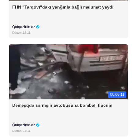
FHN "Tarqovı"dakı yanğınla bağlı məlumat yaydı
Qafqazinfo.az
Dünən 12:11
00:00:11
Dəməşqdə sərnişin avtobusuna bombalı hücum
Qafqazinfo.az
Dünən 03:11