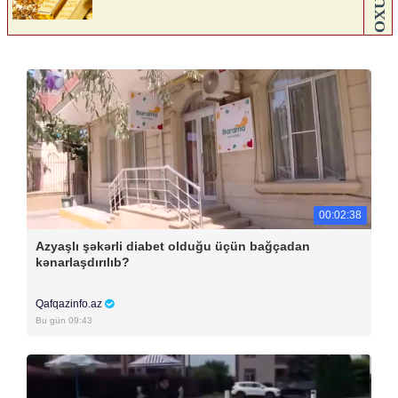
00:02:38
Azyaşlı şəkərli diabet olduğu üçün bağçadan
kənarlaşdırılıb?
Qafqazinfo.az
Bu gün 09:43