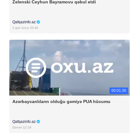
Zelenski Ceyhun Bayramovu qəbul etdi
Qafqazinfo.az
2 gün öncə 20:46
00:01:30
Azərbaycanlıların olduğu gəmiyə PUA hücumu
Qafqazinfo.az
Dünən 12:18