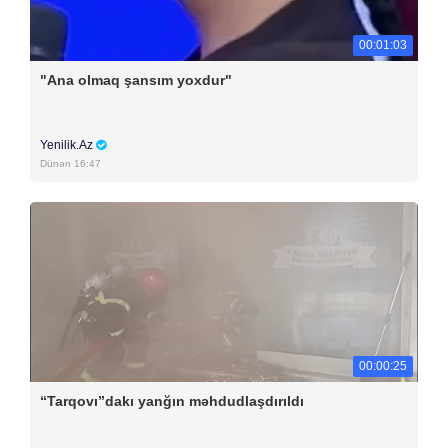
00:01:03
"Ana olmaq şansım yoxdur"
Yenilik.Az
Dünən 16:47
00:00:25
“Tarqovı”dakı yanğın məhdudlaşdırıldı