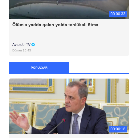
00:00:33
Ölümlə yadda qalan yolda təhlükəli ötmə
AvtosferTV
Dünən 16:45
POPULYAR
00:00:18