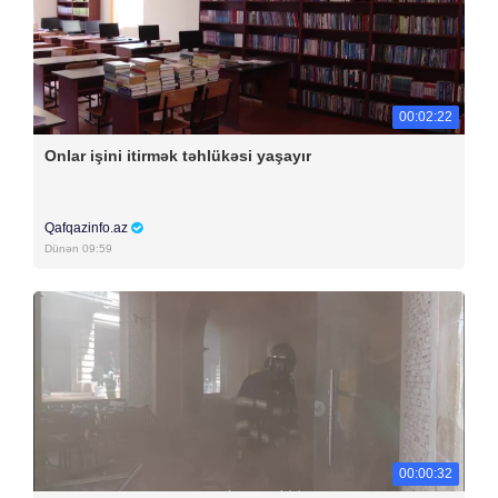
00:02:22
Onlar işini itirmək təhlükəsi yaşayır
Qafqazinfo.az
Dünən 09:59
00:00:32