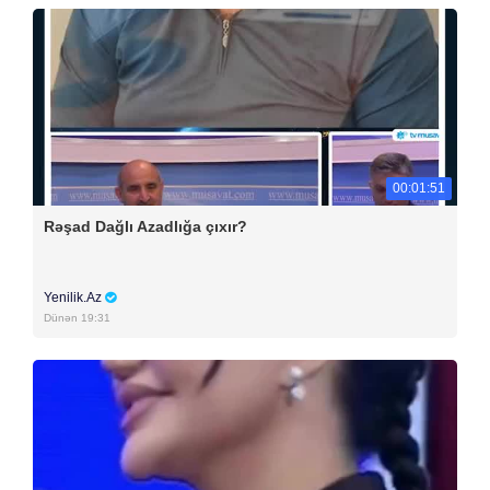
00:01:51
Rəşad Dağlı Azadlığa çıxır?
Yenilik.Az
Dünən 19:31