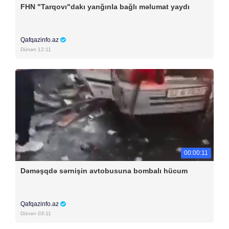
FHN "Tarqovı"dakı yanğınla bağlı məlumat yaydı
Qafqazinfo.az
Dünən 12:11
00:00:11
Dəməşqdə sərnişin avtobusuna bombalı hücum
Qafqazinfo.az
Dünən 03:11