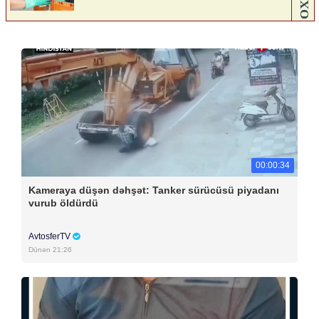
00:00:34
Kameraya düşən dəhşət: Tanker sürücüsü piyadanı
vurub öldürdü
AvtosferTV
Dünən 21:26