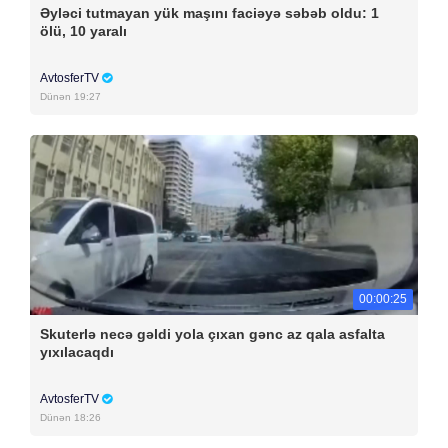
Əyləci tutmayan yük maşını faciəyə səbəb oldu: 1
ölü, 10 yaralı
AvtosferTV
Dünən 19:27
00:00:25
Skuterlə necə gəldi yola çıxan gənc az qala asfalta
yıxılacaqdı
AvtosferTV
Dünən 18:26