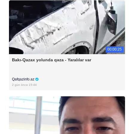
00:00:25
Bakı-Qazax yolunda qəza - Yaralılar var
Qafqazinfo.az
2 gün öncə 15:44