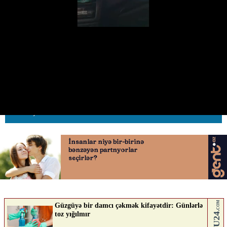
Avtoxuliqanlıq edən sürücü qəza
törədib
18.06.2026
0
AVTOSFERTV
ABUNƏ OL
Nə düşünürsən?