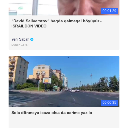
00:01:29
“David Seliverstov” haqda qalmaqal böyüyür -
İSRAİLDƏN VİDEO
Yeni Sabah
Dünən 15:57
00:00:35
Sola dönməyə icazə olsa da cərimə yazılır