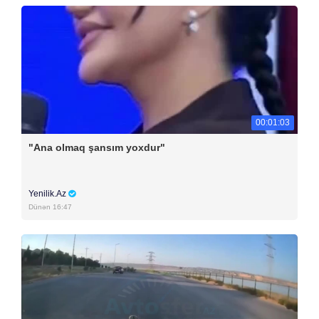
00:01:03
"Ana olmaq şansım yoxdur"
Yenilik.Az
Dünən 16:47