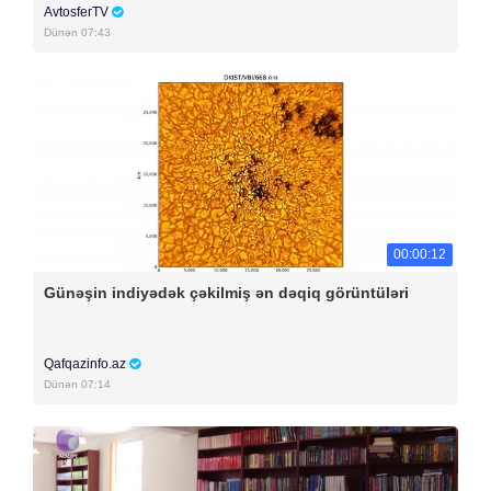
AvtosferTV
Dünən 07:43
00:00:12
Günəşin indiyədək çəkilmiş ən dəqiq görüntüləri
Qafqazinfo.az
Dünən 07:14